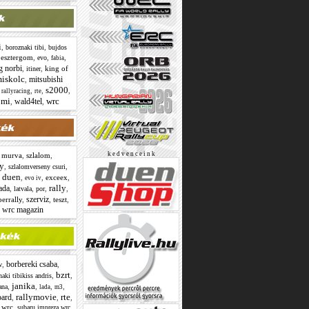
i
,
,
boroznaki tibi
bujdos
,
esztergom
,
,
,
evo
fabia
g norbi
,
,
king of
itiner
iskolc
mitsubishi
,
s2000
,
,
,
,
rallyracing
rte
omi
wrc
wald4tel
,
,
k e d v e n c e i n k
,
murva
,
szlalom
,
y
,
,
szlalomverseny csuri
duen
,
,
,
exceex
,
evo iv
rally
ada
,
,
,
,
latvala
por
szerviz
perrally
,
,
teszt
,
wrc magazin
,
borbereki csaba
,
,
w
bzrt
,
,
aki tibikiss andris
janika
,
,
,
,
ana
lada
m3
rallymovie
rte
oard
,
,
,
 wrc
,
,
subaru impreza wrc