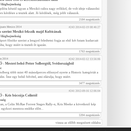
Világbajnokság
pilóta készül ugyan a Mexikó-ralira nagy erőkkel, de volt ideje válaszolni
rs kérdésre a tesztek alatt. Jó kérdések, még jobb válaszok.
2184 megtekintés
ajuato Mexico 2014
#243 2014-02-19 08:46:27
n szerint Mexikó fekszik majd Kubicának
Világbajnokság
ort főnöke szerint a lengyel feledtetni fogja az első két futam kudarcait
ulta, hogy miért is tiszteli őt igazán.
1763 megtekintés
en 2014
#242 2014-02-12 13:56:06
- Mesteri belső Petter Solbergtől, Svédországból
ic
Solberg több mint 40 másodperces előnnyel nyerte a Historic kategóriát a
lin. Íme egy belső felvétel, ami elárulja, hogy miért.
3477 megtekintés
#241 2012-09-16 12:06:04
 - Kris búcsúja Colintól
sség
an, a Colin McRae Forrest Stages Rally-n, Kris Meeke a következő kép
 egykori mentora emléke előtt...
5394 megtekintés
vissza az előbb megnézett oldalra