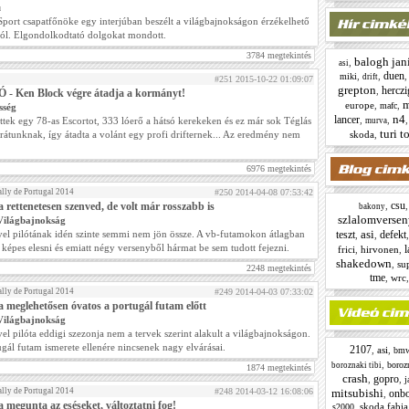
ú
port csapatfőnöke egy interjúban beszélt a világbajnokságon érzékelhető
ról. Elgondolkodtató dolgokat mondott.
3784 megtekintés
balogh jan
,
asi
duen
,
,
miki
drift
#251 2015-10-22 01:09:07
grepton
herczi
,
 - Ken Block végre átadja a kormányt!
m
europe
,
,
mafc
sség
n4
lancer
,
,
ttek egy 78-as Escortot, 333 lóerő a hátsó kerekeken és ez már sok Téglás
murva
turi t
rátunknak, így átadta a volánt egy profi drifternek... Az eredmény nem
skoda
,
6976 megtekintés
lly de Portugal 2014
#250 2014-04-08 07:53:42
csu
 rettenetesen szenved, de volt már rosszabb is
,
bakony
szlalomversen
Világbajnokság
asi
yel pilótának idén szinte semmi nem jön össze. A vb-futamokon átlagban
teszt
defekt
,
,
 képes elesni és emiatt négy versenyből hármat be sem tudott fejezni.
l
frici
,
hirvonen
,
shakedown
,
su
2248 megtekintés
tme
,
wrc
lly de Portugal 2014
#249 2014-04-03 07:33:02
 meglehetősen óvatos a portugál futam előtt
Világbajnokság
el pilóta eddigi szezonja nem a tervek szerint alakult a világbajnokságon.
gál futam ismerete ellenére nincsenek nagy elvárásai.
2107
,
asi
,
bm
,
borozn
boroznaki tibi
1874 megtekintés
crash
gopro
,
,
j
lly de Portugal 2014
#248 2014-03-12 16:08:06
mitsubishi
onb
,
 megunta az eséseket, változtatni fog!
,
skoda fabia
s2000