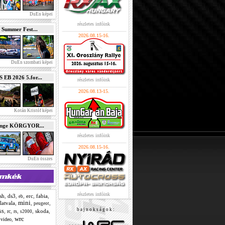
DuEn képei
részletes infóink
 Summer Fest...
2026.08.15-16.
DuEn szombati képei
B 2026 5.for...
részletes infóink
2026.08.13-15.
Kotán Kristóf képei
enge KÖRGYOR...
részletes infóink
2026.08.15-16.
DuEn összes
részletes infóink
sh
,
ds3
,
,
erc
,
fabia
,
eb
mini
latvala
,
,
,
peugeot
b a j n o k s á g o k :
ss
,
,
,
,
skoda
,
rc
rs
s2000
wrc
,
,
video