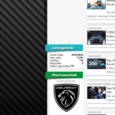
Bertel
World 
Az ola
ugyanis vasárnap összes
Győri Kristóf
VIDEÓ 
Ralikr
Az amer
Nagyon
Összes oldal:
856630018
Győri Kristóf
Napi oldal:
75205
Egy tö
Jelenleg:
718
Regisztrált:
0
World 
Online regisztráltak:
A Mexi
Ebből 
kiemelt partnerünk :
Győri Kristóf
•
40 Rally Isl
Íme Os
ERC
Aki az
nagyon 
Győri Kristóf