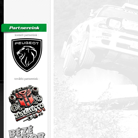
kiemelt partnerünk :
további partnereink :