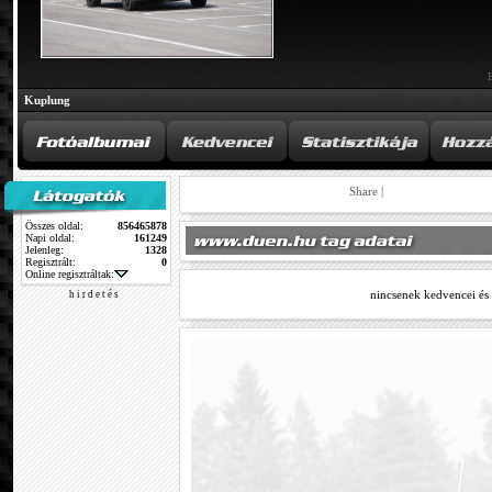
Kuplung
Share
|
Összes oldal:
856465878
Napi oldal:
161249
Jelenleg:
1328
Regisztrált:
0
Online regisztráltak:
nincsenek kedvencei és
h i r d e t é s