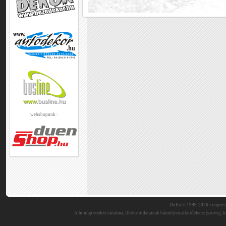
webshopunk :
DuEn © 1999-2026 •
impres
A honlap eredeti tartalma, illetve oldalainak bármilyen alkotóeleme (szöveg, ké