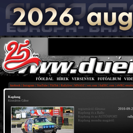
FŐOLDAL
|
HÍREK
|
VERSENYEK
|
FOTÓALBUM
|
VID
|
|
|
|
|
|
|
|
facebook
Instagram
YouTube
TikTok
Rallylive
MNASZ
wrc.com
fiaERC.com
eWRC-result
Kuplung
Kismárton Gábor
regisztráció dátuma:
2010-09-2
Kuplung és a Rally:
Kuplung és az AUTÓSPORT:
rall
Kuplung mondta magáról: