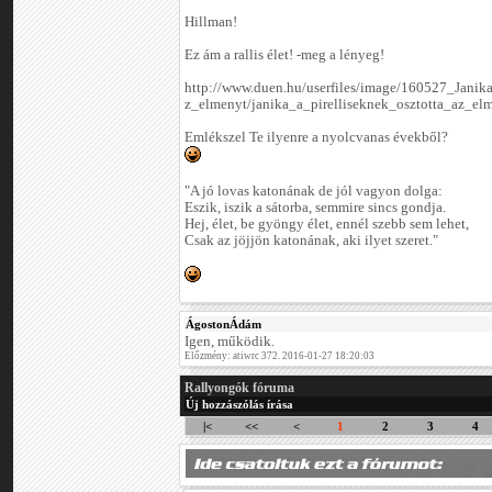
Hillman!
Ez ám a rallis élet! -meg a lényeg!
http://www.duen.hu/userfiles/image/160527_Jani
z_elmenyt/janika_a_pirelliseknek_osztotta_az_el
Emlékszel Te ilyenre a nyolcvanas évekből?
"A jó lovas katonának de jól vagyon dolga:
Eszik, iszik a sátorba, semmire sincs gondja.
Hej, élet, be gyöngy élet, ennél szebb sem lehet,
Csak az jöjjön katonának, aki ilyet szeret."
ÁgostonÁdám
Igen, működik.
Előzmény: atiwrc 372. 2016-01-27 18:20:03
Rallyongók fóruma
Új hozzászólás írása
|<
<<
<
1
2
3
4