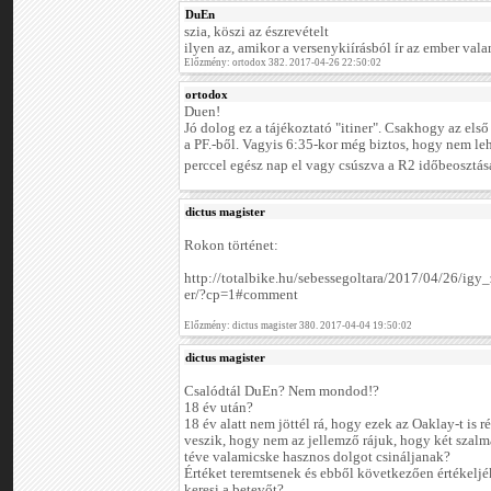
DuEn
szia, köszi az észrevételt
ilyen az, amikor a versenykiírásból ír az ember valam
Előzmény: ortodox 382. 2017-04-26 22:50:02
ortodox
Duen!
Jó dolog ez a tájékoztató "itiner". Csakhogy az els
a PF.-ből. Vagyis 6:35-kor még biztos, hogy nem le
perccel egész nap el vagy csúszva a R2 időbeosztás
dictus magister
Rokon történet:
http://totalbike.hu/sebessegoltara/2017/04/26/ig
er/?cp=1#comment
Előzmény: dictus magister 380. 2017-04-04 19:50:02
dictus magister
Csalódtál DuEn? Nem mondod!?
18 év után?
18 év alatt nem jöttél rá, hogy ezek az Oaklay-t is r
veszik, hogy nem az jellemző rájuk, hogy két szalm
téve valamicske hasznos dolgot csináljanak?
Értéket teremtsenek és ebből következően értékeljé
keresi a betevőt?