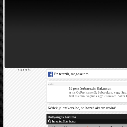
h i r d e t é s
Ez tetszik, megosztom
videó
10 perc Subaruzás Kakucson
A kis GoPro kamerák Subarukon, vagy Suba
fent és ebből vágtunk egy kis mixet. Boxer
Kérlek jelentkezz be, ha hozzá akarsz szólni!
Rallyongók fóruma
Új hozzászólás írása