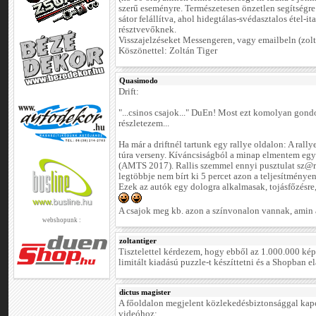
szerű eseményre. Természetesen önzetlen segítségr
sátor felállítva, ahol hidegtálas-svédasztalos étel-it
résztvevőknek.
Visszajelzéseket Messengeren, vagy emailbeln (zo
Köszönettel: Zoltán Tiger
Quasimodo
Drift:
"...csinos csajok..." DuEn! Most ezt komolyan gond
részletezem...
Ha már a driftnél tartunk egy rallye oldalon: A ral
túra verseny. Kíváncsiságból a minap elmentem egy 
(AMTS 2017). Rallis szemmel ennyi pusztulat sz@rt
legtöbbje nem bírt ki 5 percet azon a teljesítménye
Ezek az autók egy dologra alkalmasak, tojásfőzésre,
A csajok meg kb. azon a színvonalon vannak, amin a
webshopunk :
zoltantiger
Tisztelettel kérdezem, hogy ebből az 1.000.000 kép
limitált kiadású puzzle-t készíttetni és a Shopban e
dictus magister
A főoldalon megjelent közlekedésbiztonsággal kap
videóhoz: