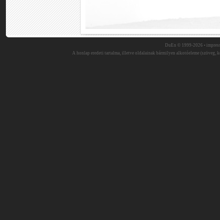
DuEn © 1999-2026 •
impres
A honlap eredeti tartalma, illetve oldalainak bármilyen alkotóeleme (szöveg, ké