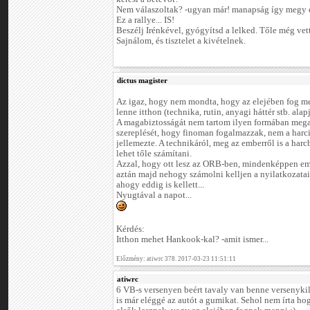
Nem válaszoltak? -ugyan már! manapság így megy e
Ez a rallye... IS!
Beszélj Irénkével, gyógyítsd a lelked. Tőle még vet
Sajnálom, és tisztelet a kivételnek.
dictus magister
Az igaz, hogy nem mondta, hogy az elejében fog men
lenne itthon (technika, rutin, anyagi háttér stb. alap
A magabiztosságát nem tartom ilyen formában mega
szereplését, hogy finoman fogalmazzak, nem a harc
jellemezte. A technikáról, meg az emberről is a har
lehet tőle számítani.
Azzal, hogy ott lesz az ORB-ben, mindenképpen eme
aztán majd nehogy számolni kelljen a nyilatkozatai
ahogy eddig is kellett...
Nyugtával a napot...
Kérdés:
Itthon mehet Hankook-kal? -amit ismer...
Előzmény: atiwrc 378. 2017-03-23 11:51:11
atiwrc
6 VB-s versenyen beért tavaly van benne versenykil
is már eléggé az autót a gumikat. Sehol nem írta h