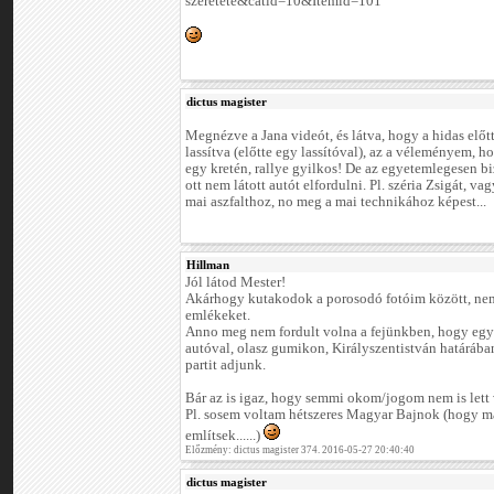
szeretete&catid=10&Itemid=101
dictus magister
Megnézve a Jana videót, és látva, hogy a hidas előtt
lassítva (előtte egy lassítóval), az a véleményem, hog
egy kretén, rallye gyilkos! De az egyetemlegesen b
ott nem látott autót elfordulni. Pl. széria Zsigát, va
mai aszfalthoz, no meg a mai technikához képest...
Hillman
Jól látod Mester!
Akárhogy kutakodok a porosodó fotóim között, nem 
emlékeket.
Anno meg nem fordult volna a fejünkben, hogy egy
autóval, olasz gumikon, Királyszentistván határába
partit adjunk.
Bár az is igaz, hogy semmi okom/jogom nem is lett 
Pl. sosem voltam hétszeres Magyar Bajnok (hogy má
említsek......)
Előzmény: dictus magister 374. 2016-05-27 20:40:40
dictus magister