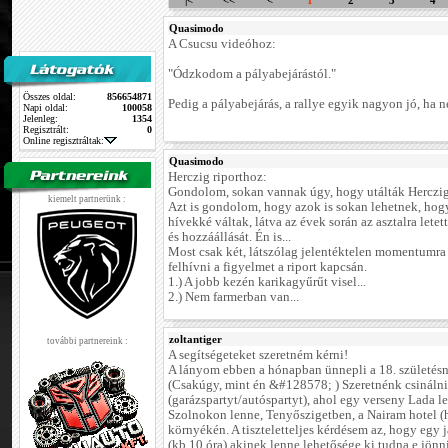
|<
<<
<
1
2
3
4
Quasimodo
A Csucsu videóhoz:
"Ódzkodom a pályabejárástól."
Összes oldal:
856654871
Pedig a pályabejárás, a rallye egyik nagyon jó, ha n
Napi oldal:
100058
Jelenleg:
1354
Regisztrált:
0
Online regisztráltak:
Quasimodo
Herczig riporthoz:
Gondolom, sokan vannak úgy, hogy utálták Herczig N
kiemelt partnerünk :
Azt is gondolom, hogy azok is sokan lehetnek, hog
hívekké váltak, látva az évek során az asztalra letet
és hozzáállását. Én is...
Most csak két, látszólag jelentéktelen momentumra
felhívni a figyelmet a riport kapcsán.
1.) A jobb kezén karikagyűrűt visel...
2.) Nem farmerban van...
zoltantiger
további partnereink :
A segítségeteket szeretném kérni!
A lányom ebben a hónapban ünnepli a 18. születésn
(Csakúgy, mint én &#128578; ) Szeretnénk csinálni
(garázspartyt/autóspartyt), ahol egy verseny Lada le
Szolnokon lenne, Tenyőszigetben, a Nairam hotel (
környékén. A tiszteletteljes kérdésem az, hogy egy j
(kb 10 óra) akinek lenne lehetősége ki tudna e jönn