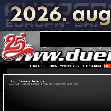
FŐOLDAL
|
HÍREK
|
VERSENYEK
|
FOTÓALBUM
|
VID
10 perc Subaruzás Kakucson
A kis GoPro kamerák Subarukon, vagy egyéb szörnyeken voltak fent