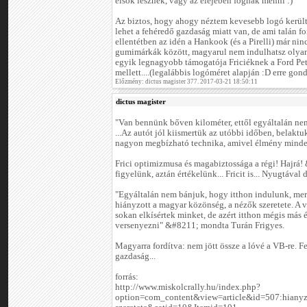
elsők lesznek, vagy az elejében fognak menni :)
Az biztos, hogy ahogy néztem kevesebb logó került f
lehet a fehéredő gazdaság miatt van, de ami talán f
ellentétben az idén a Hankook (és a Pirelli) már ninc
gumimárkák között, magyarul nem indulhatsz olyan
egyik legnagyobb támogatója Friciéknek a Ford Pet
mellett....(legalábbis logóméret alapján :D erre gon
Előzmény: dictus magister 377. 2017-03-21 18:50:11
dictus magister
"Van bennünk bőven kilométer, ettől egyáltalán nem
...Az autót jól kiismertük az utóbbi időben, belakt
nagyon megbízható technika, amivel élmény minden
Frici optimizmusa és magabiztossága a régi! Hajrá
figyelünk, aztán értékelünk... Fricit is... Nyugtával 
"Egyáltalán nem bánjuk, hogy itthon indulunk, me
hiányzott a magyar közönség, a nézők szeretete. A 
sokan elkísértek minket, de azért itthon mégis más 
versenyezni" &#8211; mondta Turán Frigyes.
Magyarra fordítva: nem jött össze a lóvé a VB-re. F
gazdaság...
forrás:
http://www.miskolcrally.hu/index.php?
option=com_content&view=article&id=507:hianyz