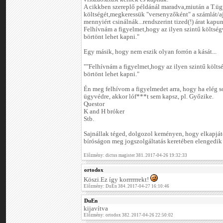
A cikkben szereplő példánál maradva,miután a T.üg
költségét,megkeressük "versenyzőként" a számlát/a
mennyiért csinálnák...rendszerint tized(!) árat kapu
Felhívnám a figyelmet,hogy az ilyen szintű költségv
börtönt lehet kapni."
Egy másik, hogy nem eszik olyan forrón a kását...
""Felhívnám a figyelmet,hogy az ilyen szintű költsé
börtönt lehet kapni."
Én meg felhívom a figyelmedet arra, hogy ha elég s
ügyvédre, akkor lóf***t sem kapsz, pl. Győzike.
Questor
K and H bróker
Stb.
Sajnállak téged, dolgozol keményen, hogy elkapjáto
bíróságon meg jogszolgáltatás keretében elengedik 
Előzmény: dictus magister 381. 2017-04-26 19:32:33
ortodox
Köszi.Ez így korrrrrrekt!
Előzmény: DuEn 384. 2017-04-27 16:10:46
DuEn
kijavítva
Előzmény: ortodox 382. 2017-04-26 22:50:02