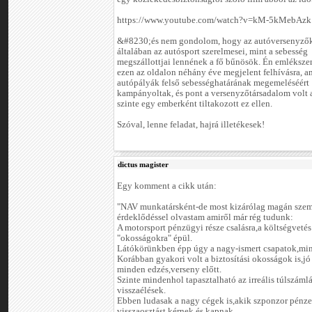
https://www.youtube.com/watch?v=kM-5kMebAzk
&#8230;és nem gondolom, hogy az autóversenyzők
általában az autósport szerelmesei, mint a sebesség
megszállottjai lennének a fő bűnösök. Én emlékszem
ezen az oldalon néhány éve megjelent felhívásra, 
autópályák felső sebességhatárának megemeléséért
kampányoltak, és pont a versenyzőtársadalom volt 
szinte egy emberként tiltakozott ez ellen.
Szóval, lenne feladat, hajrá illetékesek!
dictus magister
Egy komment a cikk után:
"NAV munkatársként-de most kizárólag magán szem
érdeklődéssel olvastam amiről már rég tudunk:
A motorsport pénzügyi része csalásra,a költségvetés
"okosságokra" épül.
Látókörünkben épp úgy a nagy-ismert csapatok,mint
Korábban gyakori volt a biztosítási okosságok is,jó 
minden edzés,verseny előtt.
Szinte mindenhol tapasztalható az irreális túlszá
visszaélések.
Ebben ludasak a nagy cégek is,akik szponzor pénze
visszaosztást kérnek és kapnak.