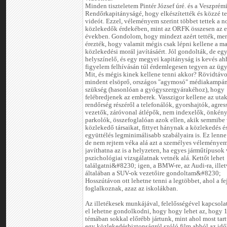
Minden tiszteletem Pintér József úré. és a Veszprém
Rendőrkapitányságé, hogy elkészítették és közzé tet
videót. Ezzel, véleményem szerint többet tettek a n
közlekedők érdekében, mint az ORFK összesen az e
években. Gondolom, hogy mindezt azért tették, mer
érezték, hogy valamit mégis csak lépni kellene a ma
közlekedési morál javításáért. Jól gondolták, de egy
helyszínelő, és egy megyei kapitányság is kevés ah
figyelem felhívásán túl érdemlegesen tegyen az üg
Mit, és mégis kinek kellene tenni akkor? Rövidtávo
mindent elsöprő, országos "agymosó" médiakampán
szükség (hasonlóan a gyógyszergyárakéhoz), hogy
felébredjenek az emberek. Vasszigor kellene az uta
rendőrség részéről a telefonálók, gyorshajtók, agres
vezetők, záróvonal átlépők, nem indexelők, önkén
parkolók, összefoglalóan azok ellen, akik semmibe
közlekedő társaikat, fittyet hánynak a közlekedés é
együttélés legminimálisabb szabályaira is. Ez lenn
de nem rejtem véka alá azt a személyes véleményem
javíthatna az is a helyzeten, ha egyes járműtípusok 
pszichológiai vizsgálatnak vetnék alá. Kettőt lehet
találgatni&#8230; igen, a BMW-re, az Audi-ra, ille
általában a SUV-ok vezetőire gondoltam&#8230;
Hosszútávon ott lehetne tenni a legtöbbet, ahol a fe
foglalkoznak, azaz az iskolákban.
Az illetékesek munkájával, felelősségével kapcsola
el lehetne gondolkodni, hogy hogy lehet az, hogy 
témában sokkal előrébb jártunk, mint ahol most tar
egy közlekedésbiztonságról szóló film abból az idő