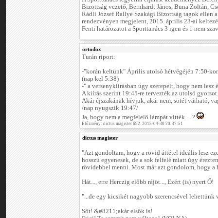
Bizottság vezető, Bernhardt János, Buna Zoltán, Cs
Rádli József Rallye Szakági Bizottság tagok ellen 
rendezvényen megjelent, 2015. április 23-ai keltez
Fenti határozatot a Sporttanács 3 igen és 1 nem szav
ortodox
Turán riport:
-"korán keltünk" Április utolsó hétvégéjén 7:50-kor
(nap kel 5:38)
-" a versenykiírásban úgy szerepelt, hogy nem lesz 
A kiírás szerint 19:45-re tervezték az utolsó gyorsot
Akár éjszakának hívjuk, akár nem, sötét várható, va
/nap nyugszik 19:47/
Ja, hogy nem a megfelelő lámpát vitték.....?
Előzmény: dictus magister 692. 2015-04-30 20:37:51
dictus magister
"Azt gondoltam, hogy a rövid áttétel ideális lesz ez
hosszú egyenesek, de a sok felfelé miatt úgy érezte
rövidebbel menni. Most már azt gondolom, hogy a h
Hát..., erre Herczig előbb rájöt..., Ezért (is) nyert Ő!
"...de egy kicsikét nagyobb szerencsével lehettünk 
Sőt! &#8211;akár elsők is!