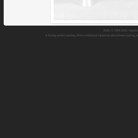
DuEn © 1999-2026 •
impres
A honlap eredeti tartalma, illetve oldalainak bármilyen alkotóeleme (szöveg, ké