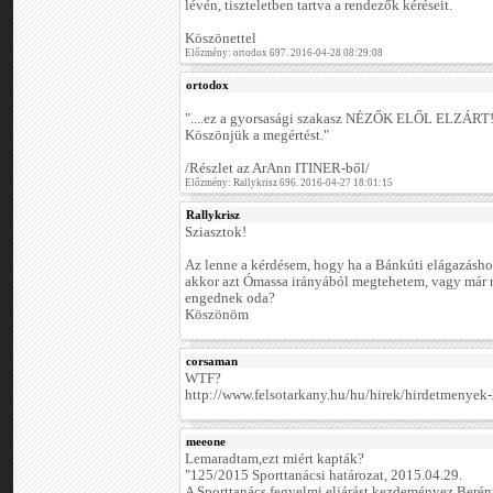
lévén, tiszteletben tartva a rendezők kéréseit.
Köszönettel
Előzmény: ortodox 697. 2016-04-28 08:29:08
ortodox
"....ez a gyorsasági szakasz NÉZŐK ELŐL ELZÁRT
Köszönjük a megértést."
/Részlet az ArAnn ITINER-ből/
Előzmény: Rallykrisz 696. 2016-04-27 18:01:15
Rallykrisz
Sziasztok!
Az lenne a kérdésem, hogy ha a Bánkúti elágazásho
akkor azt Ómassa irányából megtehetem, vagy már re
engednek oda?
Köszönöm
corsaman
WTF?
http://www.felsotarkany.hu/hu/hirek/hirdetmenyek-
meeone
Lemaradtam,ezt miért kapták?
"125/2015 Sporttanácsi határozat, 2015.04.29.
A Sporttanács fegyelmi eljárást kezdeményez Beré