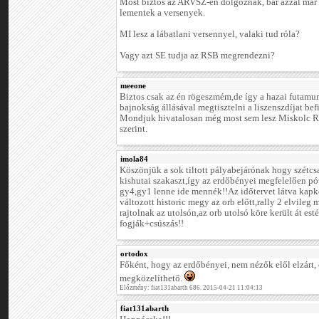
Most biztos az ARVSZ-en dolgoznak, bár azzal már 
lementek a versenyek.
MI lesz a lábatlani versennyel, valaki tud róla?
Vagy azt SE tudja az RSB megrendezni?
meeone
Biztos csak az én rögeszmém,de így a hazai futamun
bajnokság állásával megtisztelni a liszenszdíjat bef
Mondjuk hivatalosan még most sem lesz Miskolc Ral
szerint.
imola84
Köszönjük a sok tiltott pályabejárónak hogy szétcs
kishutai szakaszt,így az erdőbényei megfelelően pót
gy4,gy1 lenne ide mennék!!Az időtervet látva kapk
változott historic megy az orb előtt,rally 2 elvile
rajtolnak az utolsón,az orb utolsó köre került át es
fogják+csúszás!!
ortodox
Főként, hogy az erdőbényei, nem nézők elől elzárt,
megközelíthető.
Előzmény: fiat131abarth 686. 2015-04-21 11:04:13
fiat131abarth