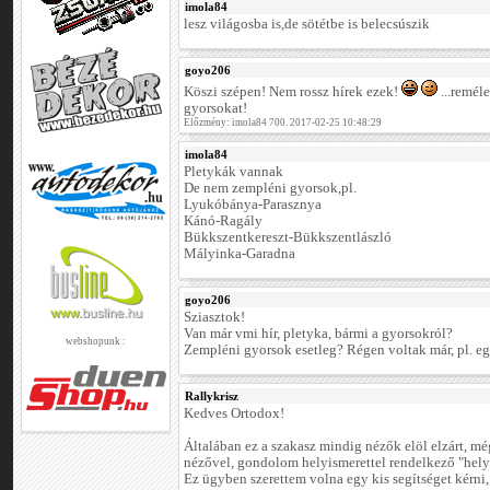
imola84
lesz világosba is,de sötétbe is belecsúszik
goyo206
Köszi szépen! Nem rossz hírek ezek!
...remél
gyorsokat!
Előzmény: imola84 700. 2017-02-25 10:48:29
imola84
Pletykák vannak
De nem zempléni gyorsok,pl.
Lyukóbánya-Parasznya
Kánó-Ragály
Bükkszentkereszt-Bükkszentlászló
Mályinka-Garadna
goyo206
Sziasztok!
Van már vmi hír, pletyka, bármi a gyorsokról?
webshopunk :
Zempléni gyorsok esetleg? Régen voltak már, pl. egy
Rallykrisz
Kedves Ortodox!
Általában ez a szakasz mindig nézők elöl elzárt, még
nézővel, gondolom helyismerettel rendelkező "hely
Ez ügyben szerettem volna egy kis segítséget kérni,