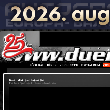
FŐOLDAL
|
HÍREK
|
VERSENYEK
|
FOTÓALBUM
|
VID
Kazár Miki Quad bajnok (is)
Flat Track Quad bajnoki döntő - onboard videó