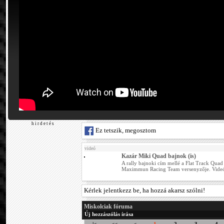
h i r d e t é s
Ez tetszik, megosztom
videó
Kazár Miki Quad bajnok (is)
A rally bajnoki cím mellé a Flat Track Quad
Maximmun Racing Team versenyzője. Videó a
Kérlek jelentkezz be, ha hozzá akarsz szólni!
Miskolciak fóruma
Új hozzászólás írása