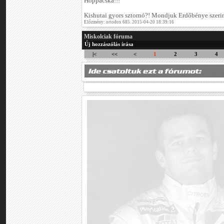
Hoppácska!!!
Kishutai gyors sztornó?! Mondjuk Erdőbénye szeri
Előzmény: ortodox 685. 2015-04-20 18:39:16
Miskolciak fóruma
Új hozzászólás írása
|<
<<
<
1
2
3
4