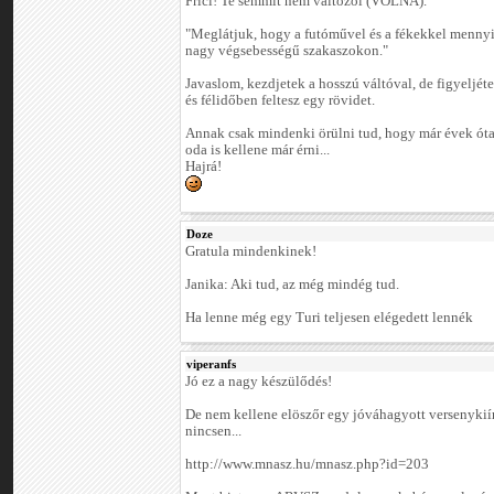
Frici! Te semmit nem változol (VOLNA).
"Meglátjuk, hogy a futóművel és a fékekkel menny
nagy végsebességű szakaszokon."
Javaslom, kezdjetek a hosszú váltóval, de figyeljéte
és félidőben feltesz egy rövidet.
Annak csak mindenki örülni tud, hogy már évek óta 
oda is kellene már érni...
Hajrá!
Doze
Gratula mindenkinek!
Janika: Aki tud, az még mindég tud.
Ha lenne még egy Turi teljesen elégedett lennék
viperanfs
Jó ez a nagy készülődés!
De nem kellene elöszőr egy jóváhagyott versenykiír
nincsen...
http://www.mnasz.hu/mnasz.php?id=203