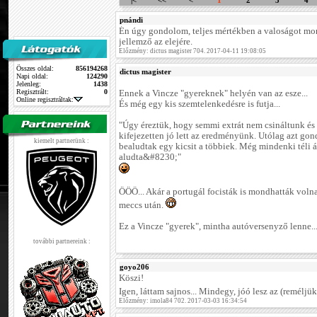
|<
<<
<
1
2
3
4
pnándi
Én úgy gondolom, teljes mértékben a valoságot mo
jellemző az elejére.
Előzmény: dictus magister 704. 2017-04-11 19:08:05
Összes oldal:
856194268
dictus magister
Napi oldal:
124290
Jelenleg:
1438
Regisztrált:
0
Ennek a Vincze "gyereknek" helyén van az esze...
Online regisztráltak:
És még egy kis szemtelenkedésre is futja...
"Úgy éreztük, hogy semmi extrát nem csináltunk és
kifejezetten jó lett az eredményünk. Utólag azt go
kiemelt partnerünk :
bealudtak egy kicsit a többiek. Még mindenki téli 
aludta&#8230;"
ÖÖÖ... Akár a portugál focisták is mondhatták voln
meccs után.
Ez a Vincze "gyerek", mintha autóversenyző lenne..
további partnereink :
goyo206
Köszi!
Igen, láttam sajnos... Mindegy, jóó lesz az (reméljü
Előzmény: imola84 702. 2017-03-03 16:34:54