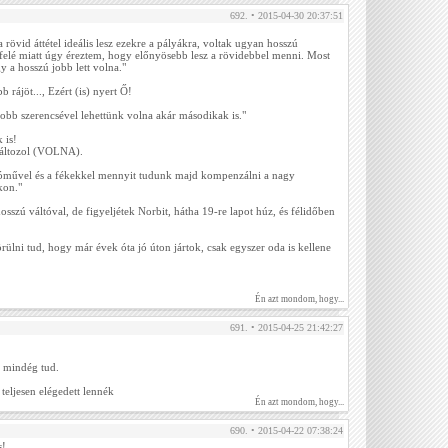
692. • 2015-04-30 20:37:51
rövid áttétel ideális lesz ezekre a pályákra, voltak ugyan hosszú
lfelé miatt úgy éreztem, hogy előnyösebb lesz a rövidebbel menni. Most
 a hosszú jobb lett volna."
b rájöt..., Ezért (is) nyert Ő!
yobb szerencsével lehettünk volna akár másodikak is."
 is!
változol (VOLNA).
tóművel és a fékekkel mennyit tudunk majd kompenzálni a nagy
kon."
osszú váltóval, de figyeljétek Norbit, hátha 19-re lapot húz, és félidőben
ülni tud, hogy már évek óta jó úton jártok, csak egyszer oda is kellene
Én azt mondom, hogy...
691. • 2015-04-25 21:42:27
g mindég tud.
teljesen elégedett lennék
Én azt mondom, hogy...
690. • 2015-04-22 07:38:24
s!