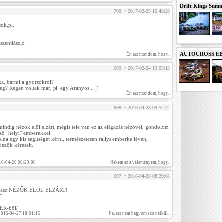
Drift Kings Summe
700. • 2017-02-25 10:48:29
ok,pl.
szentlászló
AUTOCROSS EB 2
Én azt mondom, hogy...
699. • 2017-02-24 13:05:13
ka, bármi a gyorsokról?
eg? Régen voltak már, pl. egy Aranyos... ;)
Én azt mondom, hogy...
698. • 2016-04-28 09:52:32
mindig nézők elöl elzárt, mégis tele van ez az elágazás nézővel, gondolom
ező "helyi" emberekkel.
na egy kis segítséget kérni, természetesen rallys emberke lévén,
ndezők kéréseit.
16-04-28 08:29:08
Nekem az a véleményem, hogy...
697. • 2016-04-28 08:29:08
 szakasz NÉZŐK ELŐL ELZÁRT!
"
NER-ből/
 2016-04-27 18:01:15
Na, ezt nem hagyom szó nélkül...