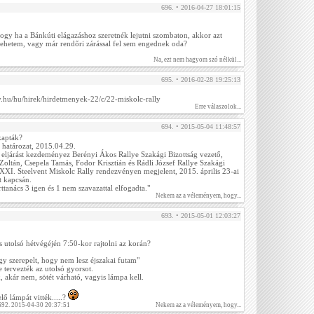
696. • 2016-04-27 18:01:15
ogy ha a Bánkúti elágazáshoz szeretnék lejutni szombaton, akkor azt
ehetem, vagy már rendőri zárással fel sem engednek oda?
Na, ezt nem hagyom szó nélkül...
695. • 2016-02-28 19:25:13
y.hu/hu/hirek/hirdetmenyek-22/c/22-miskolc-rally
Erre válaszolok...
694. • 2015-05-04 11:48:57
kapták?
 határozat, 2015.04.29.
 eljárást kezdeményez Berényi Ákos Rallye Szakági Bizottság vezető,
Zoltán, Csepela Tamás, Fodor Krisztián és Rádli József Rallye Szakági
 XXI. Steelvent Miskolc Rally rendezvényen megjelent, 2015. április 23-ai
t kapcsán.
rttanács 3 igen és 1 nem szavazattal elfogadta."
Nekem az a véleményem, hogy...
693. • 2015-05-01 12:03:27
s utolsó hétvégéjén 7:50-kor rajtolni az korán?
gy szerepelt, hogy nem lesz éjszakai futam"
e tervezték az utolsó gyorsot.
 akár nem, sötét várható, vagyis lámpa kell.
ő lámpát vitték.....?
 692. 2015-04-30 20:37:51
Nekem az a véleményem, hogy...