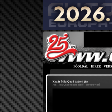
FŐOLDAL
|
HÍREK
|
VER
Kazár Miki Quad bajnok (is)
Flat Track Quad bajnoki döntő - onboard videó