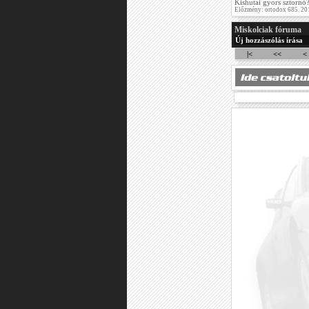
Kishutai gyors sztorn
Előzmény: ortodox 685. 20
Miskolciak fóruma
Új hozzászólás írása
|<
<<
<