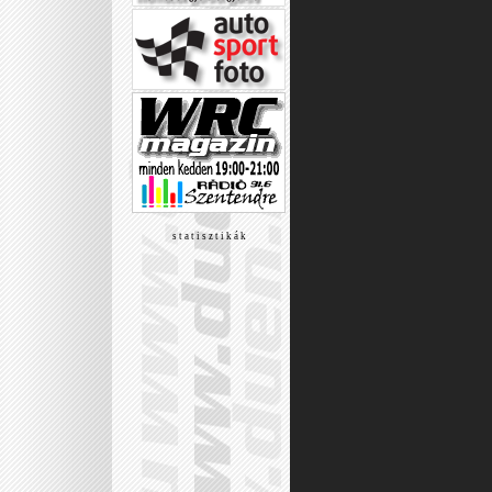
s t a t i s z t i k á k