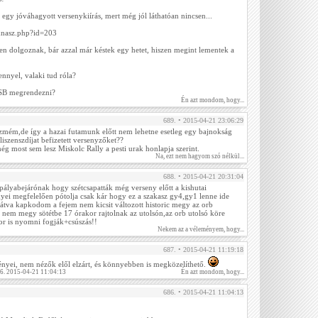
egy jóváhagyott versenykiírás, mert még jól láthatóan nincsen...
mnasz.php?id=203
n dolgoznak, bár azzal már késtek egy hetet, hiszen megint lementek a
ennyel, valaki tud róla?
RSB megrendezni?
Én azt mondom, hogy...
689. • 2015-04-21 23:06:29
szmém,de így a hazai futamunk előtt nem lehetne esetleg egy bajnokság
 liszenszdíjat befizetett versenyzőket??
g most sem lesz Miskolc Rally a pesti urak honlapja szerint.
Na, ezt nem hagyom szó nélkül...
688. • 2015-04-21 20:31:04
 pályabejárónak hogy szétcsapatták még verseny előtt a kishutai
nyei megfelelően pótolja csak kár hogy ez a szakasz gy4,gy1 lenne ide
átva kapkodom a fejem nem kicsit változott historic megy az orb
ár nem megy sötétbe 17 órakor rajtolnak az utolsón,az orb utolsó köre
kor is nyomni fogják+csúszás!!
Nekem az a véleményem, hogy...
687. • 2015-04-21 11:19:18
nyei, nem nézők elől elzárt, és könnyebben is megközelíthető.
86. 2015-04-21 11:04:13
Én azt mondom, hogy...
686. • 2015-04-21 11:04:13