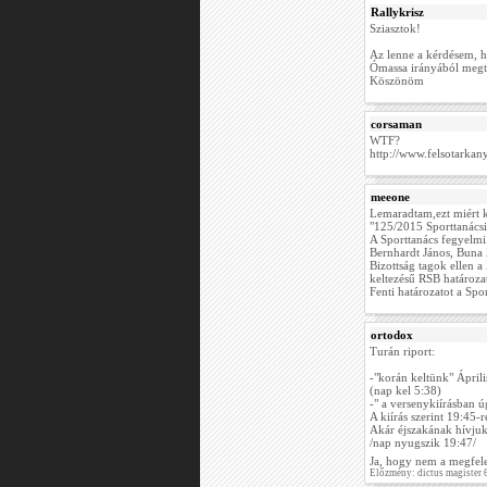
Rallykrisz
Sziasztok!
Az lenne a kérdésem, h
Ómassa irányából megt
Köszönöm
corsaman
WTF?
http://www.felsotarkan
meeone
Lemaradtam,ezt miért 
"125/2015 Sporttanácsi
A Sporttanács fegyelmi
Bernhardt János, Buna 
Bizottság tagok ellen a
keltezésű RSB határoza
Fenti határozatot a Spo
ortodox
Turán riport:
-"korán keltünk" Áprili
(nap kel 5:38)
-" a versenykiírásban ú
A kiírás szerint 19:45-r
Akár éjszakának hívjuk,
/nap nyugszik 19:47/
Ja, hogy nem a megfelel
Előzmény: dictus magister