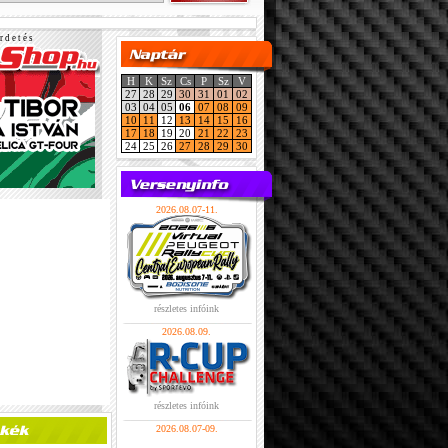
r d e t é s
H
K
Sz
Cs
P
Sz
V
27
28
29
30
31
01
02
03
04
05
06
07
08
09
10
11
12
13
14
15
16
17
18
19
20
21
22
23
24
25
26
27
28
29
30
2026.08.07-11.
részletes infóink
2026.08.09.
részletes infóink
2026.08.07-09.