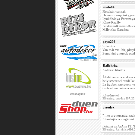
imola84
Pletykák vannak
De nem zempléni gyors
Lyukóbánya-Parasznya
Kánó-Ragály
Bükkszentkereszt-Bükk
Mályinka-Garadna
goyo206
Sziasztok!
Van már vmi hír, plety
Zempléni gyorsok esetl
Rallykrisz
Kedves Ortodox!
Általában ez a szakasz 
helyismerettel rendelk
Ez ügyben szerettem vol
tiszteletben tartva a re
webshopunk :
Köszönettel
Előzmény: ortodox 697. 20
ortodox
"....ez a gyorsasági
Köszönjük a megértést.
/Részlet az ArAnn ITI
Előzmény: Rallykrisz 696.