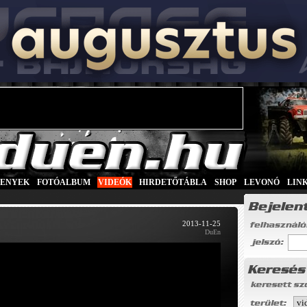
SENYEK
|
FOTÓALBUM
|
VIDEÓK
|
HIRDETŐTÁBLA
|
SHOP
|
LEVONÓ
|
LIN
2013-11-25
DuEn