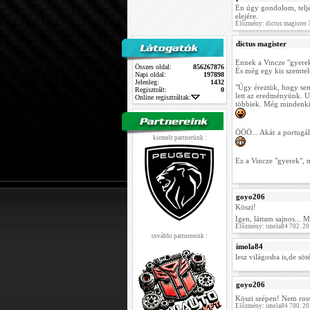
Én úgy gondolom, telje
elejére.
Előzmény: dictus magister
dictus magister
Ennek a Vincze "gyerek
Összes oldal:
856267876
És még egy kis szemtele
Napi oldal:
197898
Jelenleg:
1432
"Úgy éreztük, hogy sem
Regisztrált:
0
lett az eredményünk. U
Online regisztráltak:
többiek. Még mindenki
ÖÖÖ... Akár a portugál
kiemelt partnerünk :
Ez a Vincze "gyerek", 
goyo206
Köszi!
Igen, láttam sajnos... 
Előzmény: imola84 702. 20
további partnereink :
imola84
lesz világosba is,de söt
goyo206
Köszi szépen! Nem ros
Előzmény: imola84 700. 20