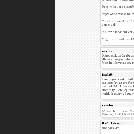
De nem kellene elöszőr 
http://www.mnasz.hu/
Most biztos az ARVSZ-e
versenyek.
MI lesz a lábatlani vers
Vagy azt SE tudja az 
meeone
Biztos csak az én röge
állásával megtisztelni a
Mondjuk hivatalosan mé
imola84
Köszönjük a sok tiltott
szakaszt,így az erdőbé
mennék!!Az időtervet l
előtt,rally 2 elvileg m
került át estére 21 óra
ortodox
Főként, hogy az erdőbé
Előzmény: fiat131abarth 6
fiat131abarth
Hoppácska!!!