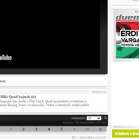
h i 
ztom
2013-11-25
 Miki Quad bajnok (is)
 bajnoki cím mellé a Flat Track Quad győzelmét is behúzta a
un Racing Team versenyzője. Videó a döntőről, testközelből
oldalanként
|
összesen: 705 hozzászólás • 36 oldal
1
2
3
4
5
>
>>
>|
705. • 2017-04-12 10:17:07