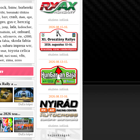
lock
bmw
borbereki
,
,
,
tibi
boroznaki tibikiss
crash
,
bzrt
,
,
,
,
duen
eger
részletes infóink
gsx-r
herczig
opro
,
,
lada
,
,
,
ludescher
,
2026.08.15-16.
jump
onboard
,
n4
,
,
tsubishi
,
,
rte
,
,
s2000
s
rallymovie
skoda fabia
a fabia
,
subaru impreza wrc
,
,
a
toyota celica
,
,
teszt
részletes infóink
nt
vfts
,
turi tomi
,
,
,
zima
,
wrc
zsiros
2026.08.13-15.
Rally a ...
részletes infóink
2026.08.15-16.
DuEn képei
2026 tesz...
részletes infóink
DuEn képei
b a j n o k s á g o k :