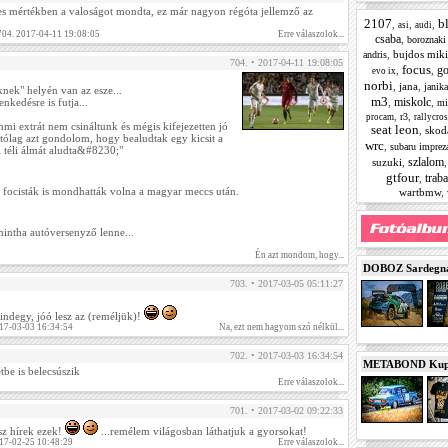
s mértékben a valoságot mondta, ez már nagyon régóta jellemző az
2107
b
,
,
,
asi
audi
 704. 2017-04-11 19:08:05
Erre válaszolok...
csaba
,
boroznaki 
,
bujdos miki
andris
704. • 2017-04-11 19:08:05
focus
g
,
,
evo ix
norbi
,
jana
,
janika
nek" helyén van az esze...
m3
miskolc
,
,
nkedésre is futja...
mi
,
,
r3
procam
rallycros
mi extrát nem csináltunk és mégis kifejezetten jó
seat leon
,
skod
tólag azt gondolom, hogy bealudtak egy kicsit a
wrc
,
subaru imprez
 téli álmát aludta&#8230;"
szlalom
suzuki
,
gtfour
traba
,
 focisták is mondhatták volna a magyar meccs után.
wartbmw
,
mintha autóversenyző lenne...
Én azt mondom, hogy...
DOBOZ Sardegna 
703. • 2017-03-05 05:11:27
Mindegy, jóó lesz az (reméljük)!
17-03-03 16:34:54
Na, ezt nem hagyom szó nélkül...
702. • 2017-03-03 16:34:54
METABOND Kupa 
étbe is belecsúszik
Erre válaszolok...
701. • 2017-03-02 09:22:33
sz hírek ezek!
...remélem világosban láthatjuk a gyorsokat!
17-02-25 10:48:29
Erre válaszolok...