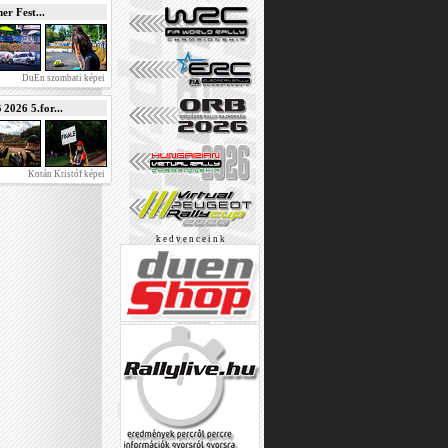
r Fest...
DuEn szombati képei
026 5.for...
Kotán Kristóf képei
k e d v e n c e i n k