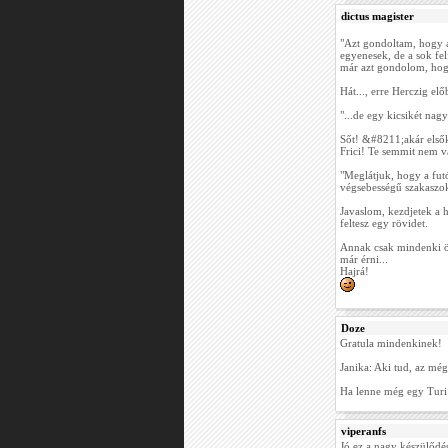
dictus magister
"Azt gondoltam, hogy a 
egyenesek, de a sok fe
már azt gondolom, hogy
Hát..., erre Herczig előb
"...de egy kicsikét nag
Sőt! &#8211;akár elsők
Frici! Te semmit nem 
"Meglátjuk, hogy a fu
végsebességű szakaszo
Javaslom, kezdjetek a h
feltesz egy rövidet.
Annak csak mindenki ör
már érni...
Hajrá!
Doze
Gratula mindenkinek!
Janika: Aki tud, az mé
Ha lenne még egy Turi 
viperanfs
Jó ez a nagy készülődé