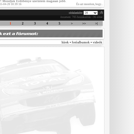
ó?! Mondjuk Erdőbénye szerintem magasan jobb.
15-04-20 18:39:16
Én azt mondom, hogy...
oldalanként
|
összesen: 705 hozzászólás • 36 oldal
1
2
3
4
5
>
>>
>|
hírek • fotóalbumok • videók