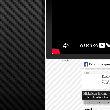
h i r d e t é s
Ez tetszik, megos
videó
Kazár
A rally
Maximm
Miskolciak fóruma
Új hozzászólás írása
|<
<<
<
pnándi