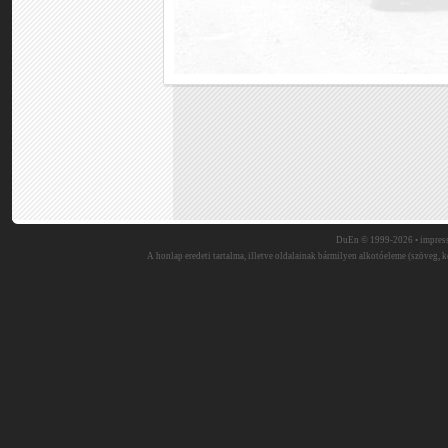
DuEn © 1999-2026 •
impres
A honlap eredeti tartalma, illetve oldalainak bármilyen alkotóeleme (szöveg, ké