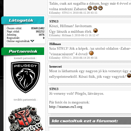
Talán, csak azt sugallta a dátum, hogy már 4 évvel eze
volna rendezni Zabaron
Előzmény: ST913 4. 2010-06-15 20:43:15
ST913
Köszi, Hillman! Javítottam.
Összes oldal:
856012402
Úgy látszik a múltban élek.
Napi oldal:
102252
Jelenleg:
1076
Előzmény: Hillman 3. 2010-06-15 16:12:47
Regisztrált:
0
Online regisztráltak:
Hillman
Szia ST913! Jók a képek. /az utolsó oldalon -Zaba
"visszacsúszott" 4 évvel/
Előzmény: ST913 1. 2010-06-14 20:40:56
kiemelt partnerünk :
kemecsei
Most is láthattunk egy nagyon jó kis versenyt úgy
rallysprintesektől. Köszi fiúk, jók vagy vagytok!
ST913
Jó verseny volt! Pörgős, látványos.
további partnereink :
Pár fotót én is megosztok:
http://stamas.eu5.org