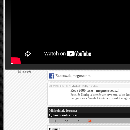
h i r d e t é s
Ez tetszik, megosztom
20.VREDESTEIN Miskolc Rally
• videó
Két S2000 teszt - megmerevedsz!
Frici és Norbi is keményen nyomta, a kis ka
Peugeot és a Škoda készül a miskolci megmé
Miskolciak fóruma
Új hozzászólás írása
|<
<<
<
36
Hillman