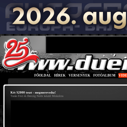
FŐOLDAL
|
HÍREK
|
VERSENYEK
|
FOTÓALBUM
|
VID
Két S2000 teszt - megmerevedsz!
Turán Frici és Herczig Norbi készül Miskolcra