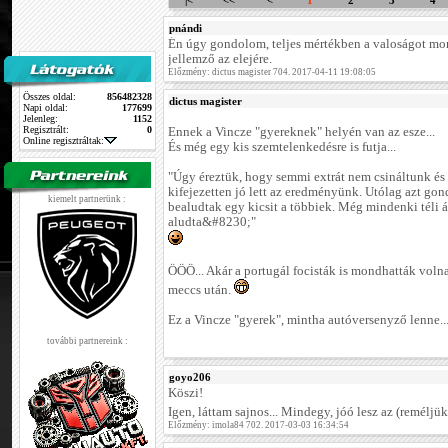
|<
<<
<
1
2
3
4
pnándi
Én úgy gondolom, teljes mértékben a valoságot mo
jellemző az elejére.
Előzmény: dictus magister 704. 2017-04-11 19:08:05
Összes oldal:
856482328
dictus magister
Napi oldal:
177699
Jelenleg:
1152
Regisztrált:
0
Ennek a Vincze "gyereknek" helyén van az esze...
Online regisztráltak:
És még egy kis szemtelenkedésre is futja...
"Úgy éreztük, hogy semmi extrát nem csináltunk és
kifejezetten jó lett az eredményünk. Utólag azt go
kiemelt partnerünk :
bealudtak egy kicsit a többiek. Még mindenki téli 
aludta&#8230;"
ÖÖÖ... Akár a portugál focisták is mondhatták voln
meccs után.
Ez a Vincze "gyerek", mintha autóversenyző lenne..
további partnereink :
goyo206
Köszi!
Igen, láttam sajnos... Mindegy, jóó lesz az (reméljü
Előzmény: imola84 702. 2017-03-03 16:34:54