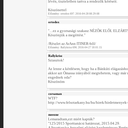
lévén, tiszteletben tartva a rendezők kéréseit.
Köszönettel
Előzmény: ortodox 697. 2016-04-28 08:29:08
ortodox
"....ez a gyorsasági szakasz NÉZŐK ELŐL ELZÁRT
Köszönjük a megértést."
/Részlet az ArAnn ITINER-ből/
Előzmény: Rallykrisz 696. 2016-04-27 18:01:15
Rallykrisz
Sziasztok!
Az lenne a kérdésem, hogy ha a Bánkúti elágazásho
akkor azt Ómassa irányából megtehetem, vagy már re
engednek oda?
Köszönöm
corsaman
WTF?
http://www.felsotarkany.hu/hu/hirek/hirdetmenyek-
meeone
Lemaradtam,ezt miért kapták?
"125/2015 Sporttanácsi határozat, 2015.04.29.
A Sporttanács fegyelmi eljárást kezdeményez Beré