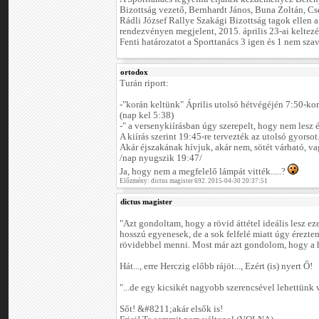
Bizottság vezető, Bernhardt János, Buna Zoltán, Cs
Rádli József Rallye Szakági Bizottság tagok ellen 
rendezvényen megjelent, 2015. április 23-ai keltez
Fenti határozatot a Sporttanács 3 igen és 1 nem szav
ortodox
Turán riport:
-"korán keltünk" Április utolsó hétvégéjén 7:50-kor
(nap kel 5:38)
-" a versenykiírásban úgy szerepelt, hogy nem lesz 
A kiírás szerint 19:45-re tervezték az utolsó gyorsot
Akár éjszakának hívjuk, akár nem, sötét várható, va
/nap nyugszik 19:47/
Ja, hogy nem a megfelelő lámpát vitték.....?
Előzmény: dictus magister 692. 2015-04-30 20:37:51
dictus magister
"Azt gondoltam, hogy a rövid áttétel ideális lesz ez
hosszú egyenesek, de a sok felfelé miatt úgy érezte
rövidebbel menni. Most már azt gondolom, hogy a h
Hát..., erre Herczig előbb rájöt..., Ezért (is) nyert Ő!
"...de egy kicsikét nagyobb szerencsével lehettünk 
Sőt! &#8211;akár elsők is!