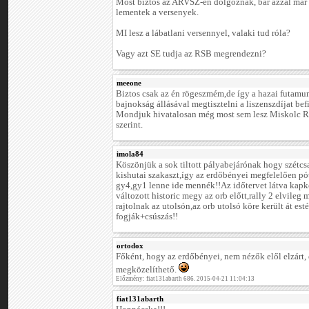
Most biztos az ARVSZ-en dolgoznak, bár azzal már 
lementek a versenyek.
MI lesz a lábatlani versennyel, valaki tud róla?
Vagy azt SE tudja az RSB megrendezni?
meeone
Biztos csak az én rögeszmém,de így a hazai futamun
bajnokság állásával megtisztelni a liszenszdíjat bef
Mondjuk hivatalosan még most sem lesz Miskolc Ral
szerint.
imola84
Köszönjük a sok tiltott pályabejárónak hogy szétcs
kishutai szakaszt,így az erdőbényei megfelelően pót
gy4,gy1 lenne ide mennék!!Az időtervet látva kapk
változott historic megy az orb előtt,rally 2 elvile
rajtolnak az utolsón,az orb utolsó köre került át es
fogják+csúszás!!
ortodox
Főként, hogy az erdőbényei, nem nézők elől elzárt,
megközelíthető.
Előzmény: fiat131abarth 686. 2015-04-21 11:04:13
fiat131abarth