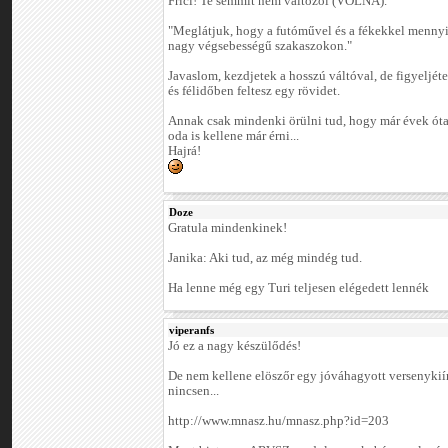
Frici! Te semmit nem változol (VOLNA).
"Meglátjuk, hogy a futóművel és a fékekkel menny
nagy végsebességű szakaszokon."
Javaslom, kezdjetek a hosszú váltóval, de figyeljéte
és félidőben feltesz egy rövidet.
Annak csak mindenki örülni tud, hogy már évek óta 
oda is kellene már érni...
Hajrá!
Doze
Gratula mindenkinek!
Janika: Aki tud, az még mindég tud.
Ha lenne még egy Turi teljesen elégedett lennék
viperanfs
Jó ez a nagy készülődés!
De nem kellene elöszőr egy jóváhagyott versenykiír
nincsen...
http://www.mnasz.hu/mnasz.php?id=203