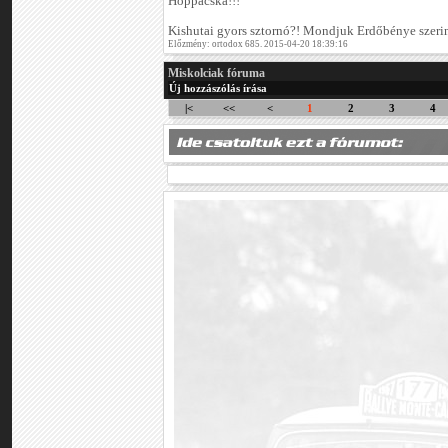
Hoppácska!!!
Kishutai gyors sztornó?! Mondjuk Erdőbénye szeri
Előzmény: ortodox 685. 2015-04-20 18:39:16
Miskolciak fóruma
Új hozzászólás írása
|<
<<
<
1
2
3
4