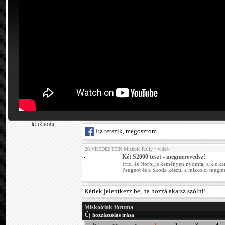
h i r d e t é s
Ez tetszik, megosztom
20.VREDESTEIN Miskolc Rally
• videó
Két S2000 teszt - megmerevedsz!
Frici és Norbi is keményen nyomta, a kis ka
Peugeot és a Škoda készül a miskolci megmé
Kérlek jelentkezz be, ha hozzá akarsz szólni!
Miskolciak fóruma
Új hozzászólás írása