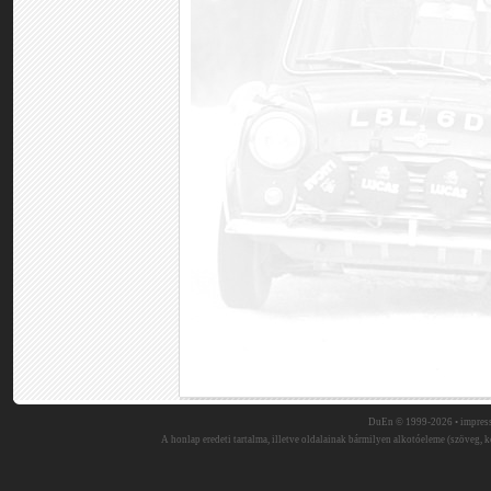
DuEn © 1999-2026 •
impres
A honlap eredeti tartalma, illetve oldalainak bármilyen alkotóeleme (szöveg, ké