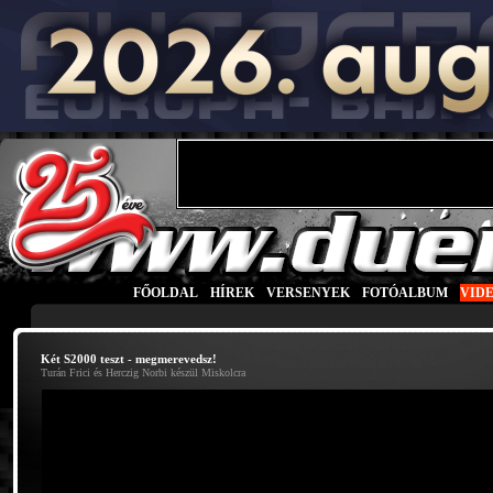
FŐOLDAL
|
HÍREK
|
VERSENYEK
|
FOTÓALBUM
|
VID
Két S2000 teszt - megmerevedsz!
Turán Frici és Herczig Norbi készül Miskolcra