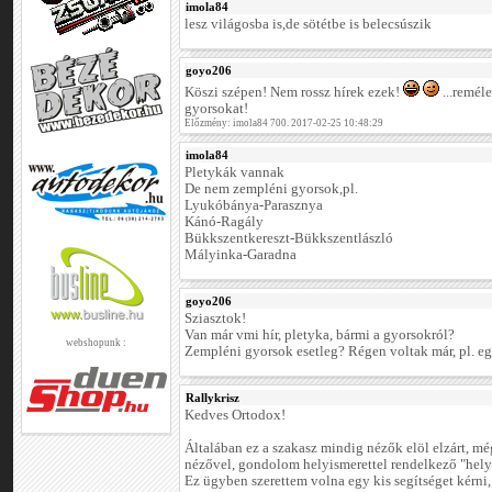
imola84
lesz világosba is,de sötétbe is belecsúszik
goyo206
Köszi szépen! Nem rossz hírek ezek!
...remél
gyorsokat!
Előzmény: imola84 700. 2017-02-25 10:48:29
imola84
Pletykák vannak
De nem zempléni gyorsok,pl.
Lyukóbánya-Parasznya
Kánó-Ragály
Bükkszentkereszt-Bükkszentlászló
Mályinka-Garadna
goyo206
Sziasztok!
Van már vmi hír, pletyka, bármi a gyorsokról?
webshopunk :
Zempléni gyorsok esetleg? Régen voltak már, pl. egy
Rallykrisz
Kedves Ortodox!
Általában ez a szakasz mindig nézők elöl elzárt, még
nézővel, gondolom helyismerettel rendelkező "hely
Ez ügyben szerettem volna egy kis segítséget kérni,