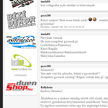
imola84
lesz világosba is,de sötétbe is belecsúszik
goyo206
Köszi szépen! Nem rossz hírek ezek!
...remél
gyorsokat!
Előzmény: imola84 700. 2017-02-25 10:48:29
imola84
Pletykák vannak
De nem zempléni gyorsok,pl.
Lyukóbánya-Parasznya
Kánó-Ragály
Bükkszentkereszt-Bükkszentlászló
Mályinka-Garadna
goyo206
Sziasztok!
Van már vmi hír, pletyka, bármi a gyorsokról?
webshopunk :
Zempléni gyorsok esetleg? Régen voltak már, pl. egy
Rallykrisz
Kedves Ortodox!
Általában ez a szakasz mindig nézők elöl elzárt, még
nézővel, gondolom helyismerettel rendelkező "hely
Ez ügyben szerettem volna egy kis segítséget kérni,