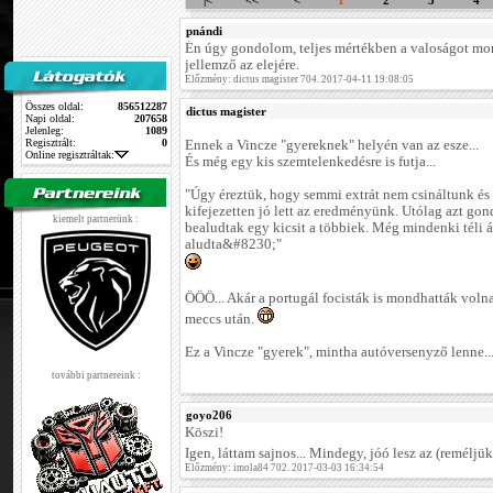
|<
<<
<
1
2
3
4
pnándi
Én úgy gondolom, teljes mértékben a valoságot mo
jellemző az elejére.
Előzmény: dictus magister 704. 2017-04-11 19:08:05
Összes oldal:
856512287
dictus magister
Napi oldal:
207658
Jelenleg:
1089
Regisztrált:
0
Ennek a Vincze "gyereknek" helyén van az esze...
Online regisztráltak:
És még egy kis szemtelenkedésre is futja...
"Úgy éreztük, hogy semmi extrát nem csináltunk és
kifejezetten jó lett az eredményünk. Utólag azt go
kiemelt partnerünk :
bealudtak egy kicsit a többiek. Még mindenki téli 
aludta&#8230;"
ÖÖÖ... Akár a portugál focisták is mondhatták voln
meccs után.
Ez a Vincze "gyerek", mintha autóversenyző lenne..
további partnereink :
goyo206
Köszi!
Igen, láttam sajnos... Mindegy, jóó lesz az (reméljü
Előzmény: imola84 702. 2017-03-03 16:34:54