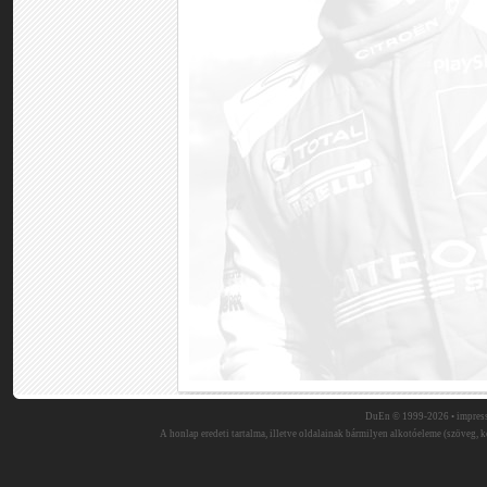
DuEn © 1999-2026 •
impres
A honlap eredeti tartalma, illetve oldalainak bármilyen alkotóeleme (szöveg, ké