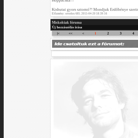
Hoppácska!!!
Kishutai gyors sztornó?! Mondjuk Erdőbénye szeri
Előzmény: ortodox 685. 2015-04-20 18:39:16
Miskolciak fóruma
Új hozzászólás írása
|<
<<
<
1
2
3
4