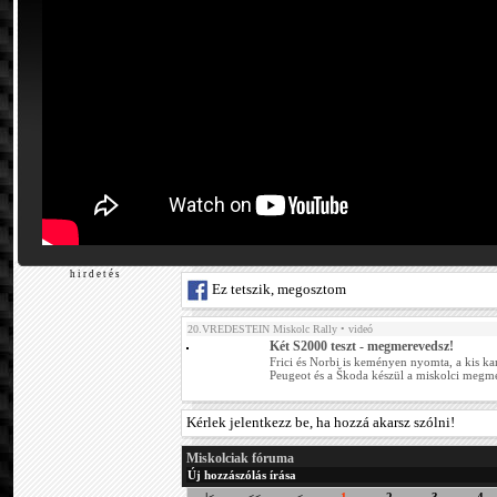
h i r d e t é s
Ez tetszik, megosztom
20.VREDESTEIN Miskolc Rally
• videó
Két S2000 teszt - megmerevedsz!
Frici és Norbi is keményen nyomta, a kis ka
Peugeot és a Škoda készül a miskolci megmé
Kérlek jelentkezz be, ha hozzá akarsz szólni!
Miskolciak fóruma
Új hozzászólás írása