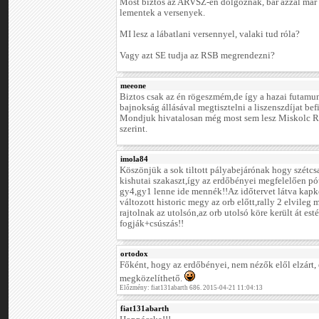
Most biztos az ARVSZ-en dolgoznak, bár azzal már 
lementek a versenyek.
MI lesz a lábatlani versennyel, valaki tud róla?
Vagy azt SE tudja az RSB megrendezni?
meeone
Biztos csak az én rögeszmém,de így a hazai futamun
bajnokság állásával megtisztelni a liszenszdíjat bef
Mondjuk hivatalosan még most sem lesz Miskolc Ral
szerint.
imola84
Köszönjük a sok tiltott pályabejárónak hogy szétcs
kishutai szakaszt,így az erdőbényei megfelelően pót
gy4,gy1 lenne ide mennék!!Az időtervet látva kapk
változott historic megy az orb előtt,rally 2 elvile
rajtolnak az utolsón,az orb utolsó köre került át es
fogják+csúszás!!
ortodox
Főként, hogy az erdőbényei, nem nézők elől elzárt,
megközelíthető.
Előzmény: fiat131abarth 686. 2015-04-21 11:04:13
fiat131abarth