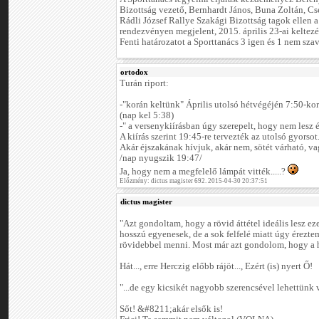
Bizottság vezető, Bernhardt János, Buna Zoltán, Cs
Rádli József Rallye Szakági Bizottság tagok ellen 
rendezvényen megjelent, 2015. április 23-ai keltez
Fenti határozatot a Sporttanács 3 igen és 1 nem szav
ortodox
Turán riport:
-"korán keltünk" Április utolsó hétvégéjén 7:50-kor
(nap kel 5:38)
-" a versenykiírásban úgy szerepelt, hogy nem lesz 
A kiírás szerint 19:45-re tervezték az utolsó gyorsot
Akár éjszakának hívjuk, akár nem, sötét várható, va
/nap nyugszik 19:47/
Ja, hogy nem a megfelelő lámpát vitték.....?
Előzmény: dictus magister 692. 2015-04-30 20:37:51
dictus magister
"Azt gondoltam, hogy a rövid áttétel ideális lesz ez
hosszú egyenesek, de a sok felfelé miatt úgy érezte
rövidebbel menni. Most már azt gondolom, hogy a h
Hát..., erre Herczig előbb rájöt..., Ezért (is) nyert Ő!
"...de egy kicsikét nagyobb szerencsével lehettünk 
Sőt! &#8211;akár elsők is!