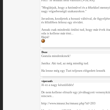
Frici! Te semmit nem változol (VOLNA).
"Meglátjuk, hogy a futóművel és a fékekkel menny
nagy végsebességű szakaszokon."
Javaslom, kezdjetek a hosszú váltóval, de figyeljéte
és félidőben feltesz egy rövidet.
Annak csak mindenki örülni tud, hogy már évek óta 
oda is kellene már érni...
Hajrá!
Doze
Gratula mindenkinek!
Janika: Aki tud, az még mindég tud.
Ha lenne még egy Turi teljesen elégedett lennék
viperanfs
Jó ez a nagy készülődés!
De nem kellene elöszőr egy jóváhagyott versenykiír
nincsen...
http://www.mnasz.hu/mnasz.php?id=203