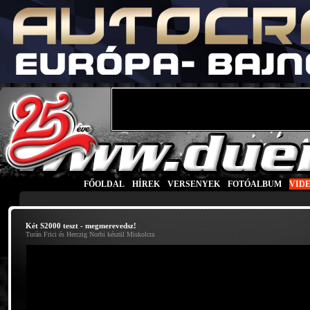
FŐOLDAL
|
HÍREK
|
VERSENYEK
|
FOTÓALBUM
|
VID
Két S2000 teszt - megmerevedsz!
Turán Frici és Herczig Norbi készül Miskolcra