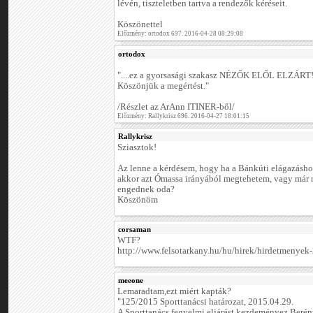
lévén, tiszteletben tartva a rendezők kéréseit.
Köszönettel
Előzmény: ortodox 697. 2016-04-28 08:29:08
ortodox
"....ez a gyorsasági szakasz NÉZŐK ELŐL ELZÁRT
Köszönjük a megértést."
/Részlet az ArAnn ITINER-ből/
Előzmény: Rallykrisz 696. 2016-04-27 18:01:15
Rallykrisz
Sziasztok!
Az lenne a kérdésem, hogy ha a Bánkúti elágazásho
akkor azt Ómassa irányából megtehetem, vagy már re
engednek oda?
Köszönöm
corsaman
WTF?
http://www.felsotarkany.hu/hu/hirek/hirdetmenyek-
meeone
Lemaradtam,ezt miért kapták?
"125/2015 Sporttanácsi határozat, 2015.04.29.
A Sporttanács fegyelmi eljárást kezdeményez Beré