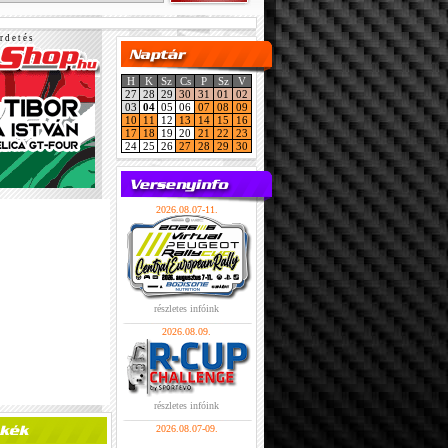
r d e t é s
H
K
Sz
Cs
P
Sz
V
27
28
29
30
31
01
02
03
04
05
06
07
08
09
10
11
12
13
14
15
16
17
18
19
20
21
22
23
24
25
26
27
28
29
30
2026.08.07-11.
részletes infóink
2026.08.09.
részletes infóink
2026.08.07-09.