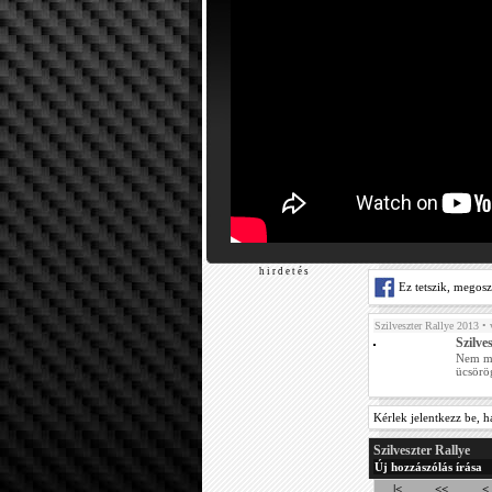
h i r d e t é s
Ez tetszik, megos
Szilveszter Rallye 2013
• 
Szilve
Nem mos
ücsörö
Kérlek jelentkezz be, h
Szilveszter Rallye
Új hozzászólás írása
|<
<<
<