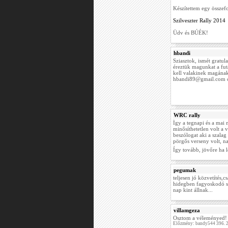
Készítettem egy összefo
Szilveszter Rally 2014
Üdv és BÚÉK!
hbandi
Sziasztok, ismét gratu
éreztük magunkat a fut
kell valakinek magának
hbandi89@gmail.com c
WRC rally
Így a tegnapi és a mai
minősíthetetlen volt a 
beszólogat aki a szalag
pörgős verseny volt, n
Így tovább, jövőre ha l
pegumak
teljesen jó közvetítés,
hidegben fagyoskodó sz
nap kint állnak...
villamgeza
Osztom a véleményed!
Előzmény: bandy544 396. 