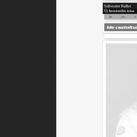
Szilveszter Rallye
Új hozzászólás írása
|<
<<
<