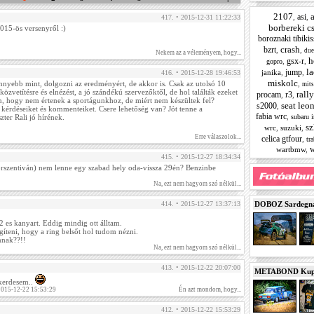
2107
asi
,
,
417. • 2015-12-31 11:22:33
borbereki c
2015-ös versenyről :)
boroznaki tibikis
crash
bzrt
,
,
du
Nekem az a véleményem, hogy...
h
gsx-r
,
,
gopro
la
jump
janika
,
,
416. • 2015-12-28 19:46:53
miskolc
,
nnyebb mint, dolgozni az eredményért, de akkor is. Csak az utolsó 10
mits
özvetítésre és elnézést, a jó szándékú szervezőktől, de hol találták ezeket
rall
procam
r3
,
,
n, hogy nem értenek a sportágunkhoz, de miért nem készültek fel?
seat leo
s2000
,
i kérdéseiket és kommenteiket. Csere lehetőség van? Jót tenne a
fabia wrc
,
subaru 
zter Rali jó hírének.
sz
wrc
,
suzuki
,
Erre válaszolok...
celica gtfour
,
tr
w
wartbmw
,
415. • 2015-12-27 18:34:34
rszentiván) nem lenne egy szabad hely oda-vissza 29én? Benzinbe
Na, ezt nem hagyom szó nélkül...
DOBOZ Sardegna 
414. • 2015-12-27 13:37:13
2 es kanyart. Eddig mindig ott álltam.
íteni, hogy a ring belsőt hol tudom nézni.
nnak??!!
Na, ezt nem hagyom szó nélkül...
413. • 2015-12-22 20:07:00
METABOND Kupa 
 kerdesem..
 2015-12-22 15:53:29
Én azt mondom, hogy...
412. • 2015-12-22 15:53:29