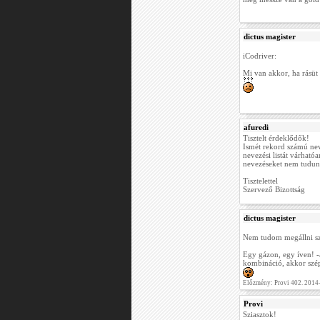
dictus magister
iCodriver:
Mi van akkor, ha rásüt 
afuredi
Tisztelt érdeklődők!
Ismét rekord számú nev
nevezési listát várható
nevezéseket nem tudunk
Tisztelettel
Szervező Bizottság
dictus magister
Nem tudom megállni szó
Egy gázon, egy íven! -a
kombináció, akkor szép
Előzmény: Provi 402. 2014
Provi
Sziasztok!