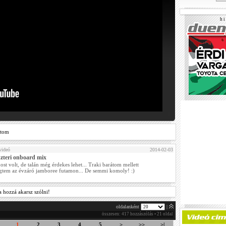
h i 
ztom
videó
2014-02-03
szteri onboard mix
t volt, de talán még érdekes lehet... Traki barátom mellett
gtem az évzáró jamboree futamon... De semmi komoly! :)
a hozzá akarsz szólni!
oldalanként
|
összesen: 417 hozzászólás • 21 oldal
1
2
3
4
5
>
>>
>|