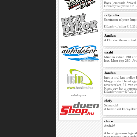
Bocs, lemaradt. Szóval 
Előzmény: rallyroller 411.
rallyroller
Szerintem teljesen htt
Előzmény: Janifan 410. 20
Janifan
A Florek-féle escortról 
tszabi
Minden évben 190 körül
lesz. Most épp 280. Jö
Janifan
Igen a mol kut mellett
Mogyorodrol lehet egy i
nevezeseket, 21. van es
Nincs egy het a verseny
Előzmény: chefy 407. 2015
webshopunk :
chefy
Sziasztok!
A benzinkút környékére
choco
András!
A belső gyorson legalá
meg messze van a gold t