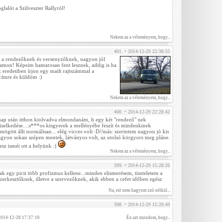
glalót a Szilveszter Rallyról!
Nekem az a véleményem, hogy...
401. • 2014-12-29 22:38:55
la a rendezőknek és versenyzőknek, nagyon jól
amon! Képeim hamarosan fent lesznek, addig is ha
 eredetiben írjon egy mailt rajtszámmal a
ímre és küldöm :)
Nekem az a véleményem, hogy...
400. • 2014-12-29 22:28:42
 nap után itthon kiolvadva elmondanám, h egy két "rendező" nek
viselkedése....s***os kisgyerek a mellényébe feszít és mindenkinek
 mögött állt normálisan... elég vicces volt :D//más: szerintem nagyon jó kis
agyon sokan szépen mentek, látványos volt, az utolsó körgyors meg pláne.
esz ismét ott a helyünk :)
Nekem az a véleményem, hogy...
399. • 2014-12-29 15:28:26
csak egy picit több profizmus kellene...minden elismerésem, tiszteletem a
erkesztőknek, illetve a szervezőknek, akik ebben a cefet időben egész
Na, ezt nem hagyom szó nélkül...
398. • 2014-12-29 15:20:49
2014-12-28 17:37:10
Én azt mondom, hogy...