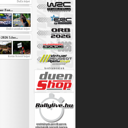
DuEn képei
r Fest...
DuEn szombati képei
026 5.for...
Kotán Kristóf képei
k e d v e n c e i n k