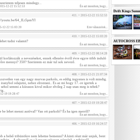
szerintem teljesen mindegy...
 2015-12-22 15:52:53
Én azt mondom, hogy...
Drift Kings Summe
411. • 2015-12-22 15:52:53
p://youtu.be/64_ILi5pmYI
15-12-22 15:03:20
Erre válaszolok...
410. • 2015-12-22 15:03:20
AUTOCROSS EB 2
lehet tudni valamit?
Én azt mondom, hogy...
409. • 2015-12-22 08:14:28
 korlátozzák a nevezéseket, ennek ellenére évről évre egyre több induló
vőre mennyi? 350? Szerintem ez már tul sok nevező.
Én azt mondom, hogy...
408. • 2015-12-21 21:07:34
 kozvetlen van egy nagy murvas parkolo, es eddig ingyenes is volt mindig.
ranybol odajutni, nehez elrontani.. Es az mi hogy 17.-re igertek a
 sehol semmi a kiirason kivul mikor elvileg 2 nap utan meg is teltek?
ig..
-12-19 19:28:47
Én azt mondom, hogy...
407. • 2015-12-19 19:28:47
 be lehet menni autóval? Van ott parkoló? És ha igen merről?
Én azt mondom, hogy...
406. • 2015-12-19 16:24:57
bb a belső tribünökre nem lehetne bemenni? A kinti részt már unjuk, bent
ribün....A silvernél az s kanyart szívesen néznénk a tribünről.