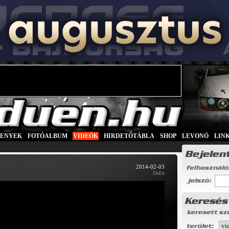
SENYEK
|
FOTÓALBUM
|
VIDEÓK
|
HIRDETŐTÁBLA
|
SHOP
|
LEVONÓ
|
LIN
2014-02-03
DuEn