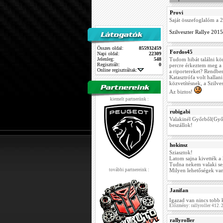
Provi
Saját összefoglalóm a 
Szilveszter Rallye 2015
Összes oldal:
855932459
Fordos45
Napi oldal:
22309
Jelenleg:
548
Tudom hibát találni kö
Regisztrált:
0
percre érkeztem meg a k
Online regisztráltak:
a riportereket? Rendbe
Katasztrófa volt hallan
közvetítésnek, a Szilves
Az biztos!
kiemelt partnerünk :
rubigabi
Valakinél Győrből(Győ
beszállok!
hokinsz
Sziasztok!
Latom sajna kivették a 
Tudna nekem valaki seg
további partnereink :
Milyen lehetőségek va
Janifan
Igazad van nincs tobb
Előzmény: rallyroller 412.
rallyroller