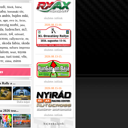
audi
,
,
bmw
,
block
saba
,
,
boroznaki tibi
s andris
bujdos miki
,
,
részletes infóink
,
,
evo ix
,
,
eger
en
focus
erczig norbi
,
,
2026.08.15-16.
jana
da
ludescher
m3
,
,
,
n4
,
,
,
ubishi
onboard
ycross
,
rallymovie
,
,
rte
n
skoda fabia
skoda
,
,
,
subaru impreza
impreza
részletes infóink
lalom
toyota
,
teszt
,
turi tomi
vfts
,
,
,
2026.08.13-15.
abant
rc
zsiros
,
zima
,
részletes infóink
Rally a ...
2026.08.15-16.
DuEn képei
2026 tesz...
részletes infóink
b a j n o k s á g o k :