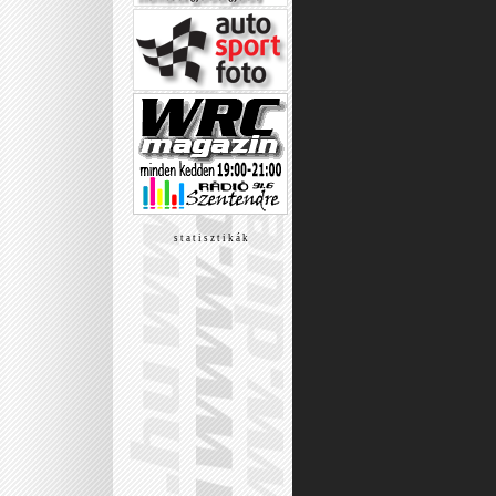
s t a t i s z t i k á k