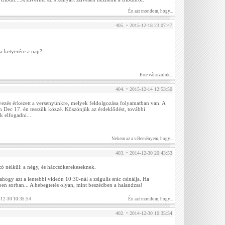
Én azt mondom, hogy...
405. • 2015-12-18 23:07:47
a ketyerére a nap?
Erre válaszolok...
404. • 2015-12-14 12:53:50
ezés érkezett a versenyünkre, melyek feldolgozása folyamatban van. A
an Dec 17. én tesszük közzé. Köszönjük az érdeklődést, további
 elfogadni...
Nekem az a véleményem, hogy...
403. • 2014-12-30 20:43:53
 nélkül: a négy, és háccsókerekeseknek.
hogy azt a lentebbi videón 10:30-nál a zsigulis srác csinálja. Ha
en sorban... A hebegtetés olyan, mint beszédben a halandzsa!
-12-30 10:35:54
Én azt mondom, hogy...
402. • 2014-12-30 10:35:54