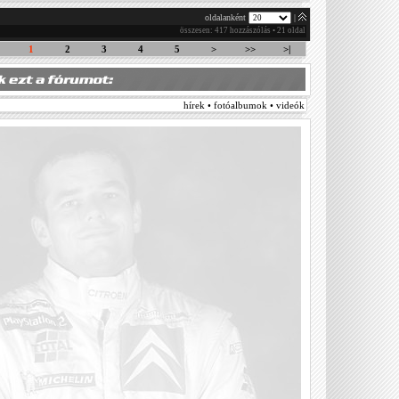
oldalanként
|
összesen: 417 hozzászólás • 21 oldal
1
2
3
4
5
>
>>
>|
hírek • fotóalbumok • videók