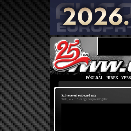
FŐOLDAL
|
HÍREK
|
VER
Szilveszteri onboard mix
Traki, a VFTS és egy beugró navigátor