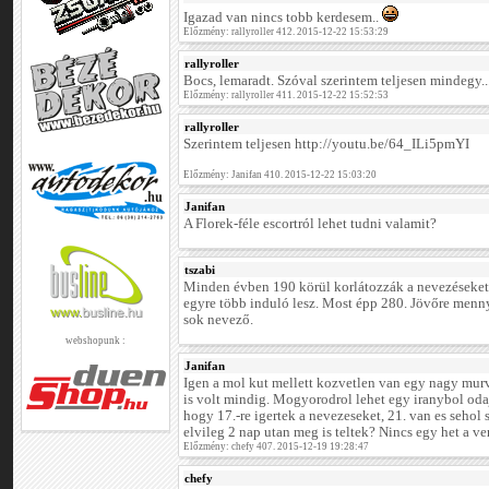
Igazad van nincs tobb kerdesem..
Előzmény: rallyroller 412. 2015-12-22 15:53:29
rallyroller
Bocs, lemaradt. Szóval szerintem teljesen mindegy..
Előzmény: rallyroller 411. 2015-12-22 15:52:53
rallyroller
Szerintem teljesen http://youtu.be/64_ILi5pmYI
Előzmény: Janifan 410. 2015-12-22 15:03:20
Janifan
A Florek-féle escortról lehet tudni valamit?
tszabi
Minden évben 190 körül korlátozzák a nevezéseket,
egyre több induló lesz. Most épp 280. Jövőre menn
sok nevező.
webshopunk :
Janifan
Igen a mol kut mellett kozvetlen van egy nagy murv
is volt mindig. Mogyorodrol lehet egy iranybol odaj
hogy 17.-re igertek a nevezeseket, 21. van es sehol
elvileg 2 nap utan meg is teltek? Nincs egy het a ve
Előzmény: chefy 407. 2015-12-19 19:28:47
chefy