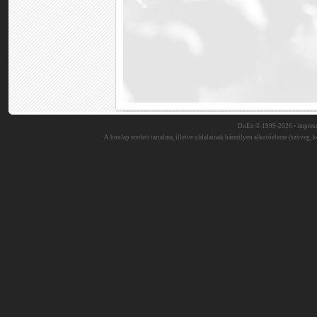
DuEn © 1999-2026 •
impres
A honlap eredeti tartalma, illetve oldalainak bármilyen alkotóeleme (szöveg, ké