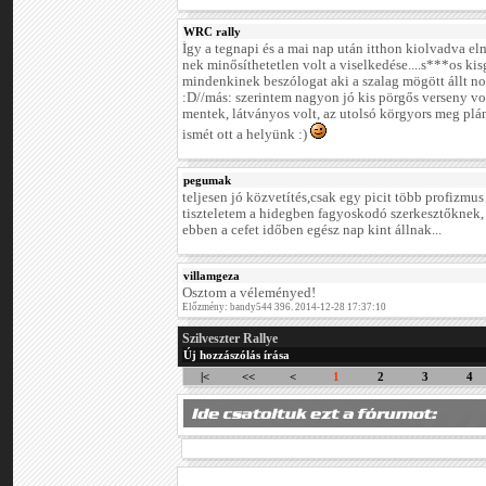
WRC rally
Így a tegnapi és a mai nap után itthon kiolvadva e
nek minősíthetetlen volt a viselkedése....s***os kis
mindenkinek beszólogat aki a szalag mögött állt nor
:D//más: szerintem nagyon jó kis pörgős verseny v
mentek, látványos volt, az utolsó körgyors meg plán
ismét ott a helyünk :)
pegumak
teljesen jó közvetítés,csak egy picit több profizmu
tiszteletem a hidegben fagyoskodó szerkesztőknek, 
ebben a cefet időben egész nap kint állnak...
villamgeza
Osztom a véleményed!
Előzmény: bandy544 396. 2014-12-28 17:37:10
Szilveszter Rallye
Új hozzászólás írása
|<
<<
<
1
2
3
4