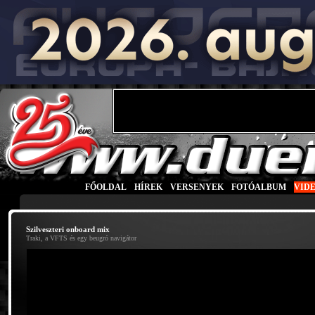
FŐOLDAL
|
HÍREK
|
VERSENYEK
|
FOTÓALBUM
|
VID
Szilveszteri onboard mix
Traki, a VFTS és egy beugró navigátor