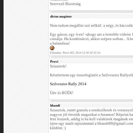
Szervező Bizottság
dictus magister
Nem tudom megállni szó nélkül: a négy, és háccsó
Egy gázon, egy íven! -ahogy azt a lentebbi videón 1
csinálja. Ha kombináció, akkor szépen sorban... A 
a halandzsa!
Előzmény: Provi 402. 2014-12-30 10:35:54
Provi
Sziasztok!
Készítettem egy összefoglalót a Szilveszter Rallyról
Szilveszter Rally 2014
Üdv és BÚÉK!
hbandi
Sziasztok, ismét gratula a rendezőknek és versenyz
nagyon jól éreztük magunkat a futamon! Képeim h
fent lesznek, addig is ha kell valakinek magának er
írjon egy mailt rajtszámmal a hbandi89@gmail.com
küldöm :)