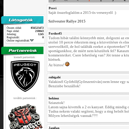
|<
<<
<
1
2
3
4
Provi
Saját összefoglalóm a 2015-ös versenyről :)
Szilveszter Rallye 2015
Összes oldal:
856523472
Napi oldal:
218843
Fordos45
Jelenleg:
1245
Regisztrált:
0
Tudom hibát találni könnyebb mint, dolgozni az ere
Online regisztráltak:
utolsó 10 percre érkeztem meg a közvetítésre és eln
szervezőktől, de hol találták ezeket a riportereket
sportágunkhoz, de miért nem készültek fel? Katasztr
kommenteiket. Csere lehetőség van? Jót tenne a közv
kiemelt partnerünk :
hírének.
Az biztos!
rubigabi
Valakinél Győrből(Győrszentiván) nem lenne egy s
Benzinbe beszállok!
hokinsz
további partnereink :
Sziasztok!
Latom sajna kivették a 2 es kanyart. Eddig mindig o
Tudna nekem valaki segíteni, hogy a ring belsőt ho
Milyen lehetőségek vannak??!!
Janifan