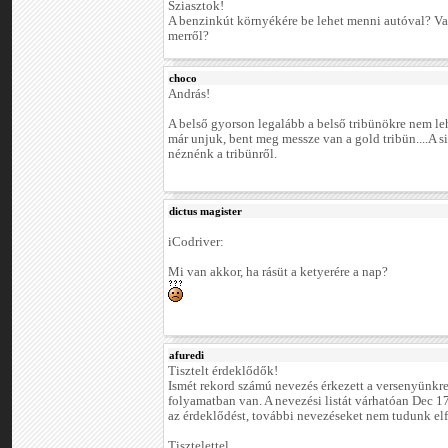
Sziasztok!
A benzinkút környékére be lehet menni autóval? Va
merről?
choco
András!
A belső gyorson legalább a belső tribünökre nem le
már unjuk, bent meg messze van a gold tribün....A si
néznénk a tribünről.
dictus magister
iCodriver:
Mi van akkor, ha rásüt a ketyerére a nap?
afuredi
Tisztelt érdeklődők!
Ismét rekord számú nevezés érkezett a versenyünkr
folyamatban van. A nevezési listát várhatóan Dec 1
az érdeklődést, további nevezéseket nem tudunk elf
Tisztelettel