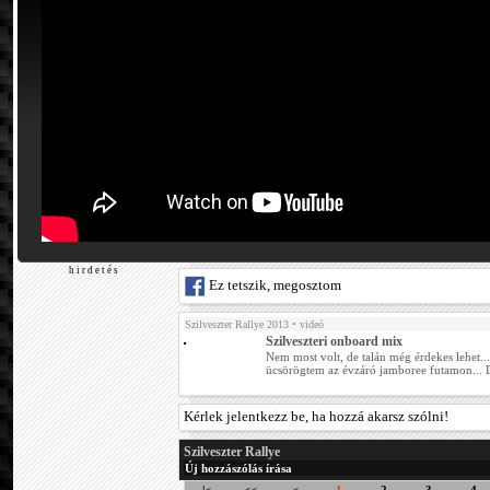
h i r d e t é s
Ez tetszik, megosztom
Szilveszter Rallye 2013
• videó
Szilveszteri onboard mix
Nem most volt, de talán még érdekes lehet..
ücsörögtem az évzáró jamboree futamon... 
Kérlek jelentkezz be, ha hozzá akarsz szólni!
Szilveszter Rallye
Új hozzászólás írása