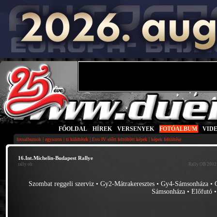
FŐOLDAL
|
HÍREK
|
VERSENYEK
|
FOTÓALBUM
|
VID
|
|
|
|
fotoalbumok
egysoros
ti küldtétek
Evo IV előtt feltöltött képek
képek feltöltése
16.Int.Michelin-Budapest Rallye
rally ob
Rally OB 2002.
Szombat reggeli szerviz
•
Gy2-Mátrakeresztes
•
Gy4-Sámsonháza
•
Sámsonháza
•
Előfutó