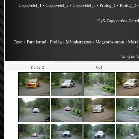
Gépátvétel_1
•
Gépátvétel_2
•
Gépátvétel_3
•
Prológ_1
•
Prológ_2
Gy5-Zagyvaróna-Cere
Teszt
•
Parc fermé
•
Prológ
•
Mátrakeresztes
•
Mogyorós-orom
•
Mátrak
Küldj be Te
Prológ_2
Gy1