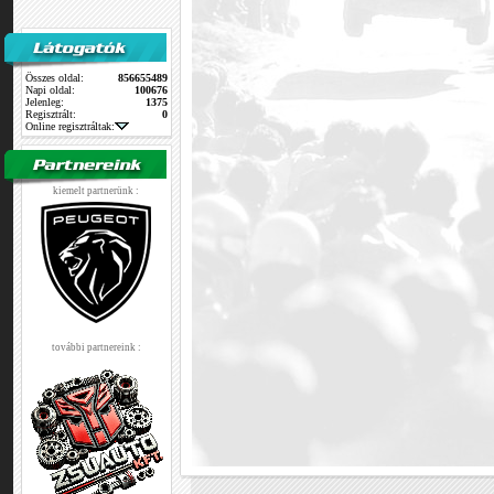
Összes oldal:
856655489
Napi oldal:
100676
Jelenleg:
1375
Regisztrált:
0
Online regisztráltak:
kiemelt partnerünk :
további partnereink :