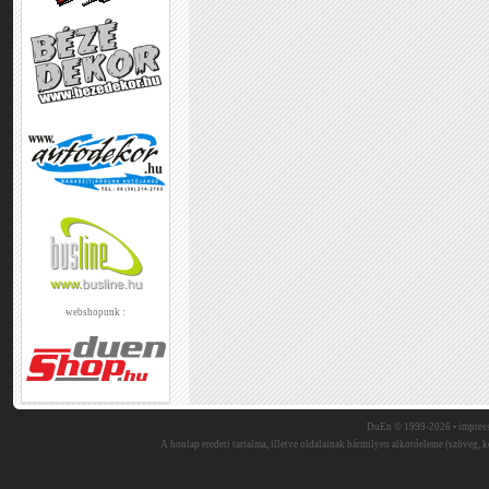
webshopunk :
DuEn © 1999-2026 •
impres
A honlap eredeti tartalma, illetve oldalainak bármilyen alkotóeleme (szöveg, ké