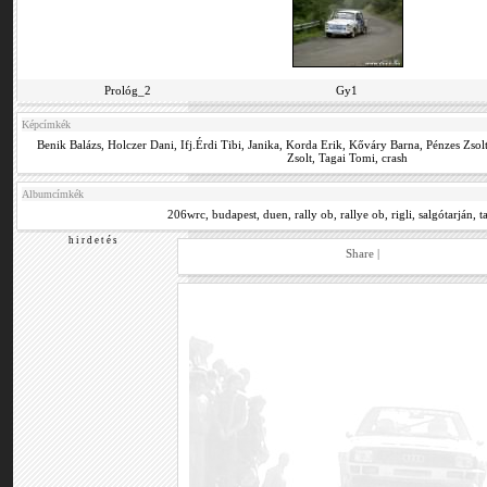
Prológ_2
Gy1
Képcímkék
Benik Balázs
,
Holczer Dani
,
Ifj.Érdi Tibi
,
Janika
,
Korda Erik
,
Kőváry Barna
,
Pénzes Zsol
Zsolt
,
Tagai Tomi
,
crash
Albumcímkék
206wrc
,
budapest
,
duen
,
rally ob
,
rallye ob
,
rigli
,
salgótarján
,
t
h i r d e t é s
Share
|