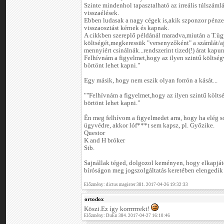
Szinte mindenhol tapasztalható az irreális túlszá
visszaélések.
Ebben ludasak a nagy cégek is,akik szponzor pénze
visszaosztást kérnek és kapnak.
A cikkben szereplő példánál maradva,miután a T.üg
költségét,megkeressük "versenyzőként" a számlát/a
mennyiért csinálnák...rendszerint tized(!) árat kapu
Felhívnám a figyelmet,hogy az ilyen szintű költségv
börtönt lehet kapni."
Egy másik, hogy nem eszik olyan forrón a kását...
""Felhívnám a figyelmet,hogy az ilyen szintű költsé
börtönt lehet kapni."
Én meg felhívom a figyelmedet arra, hogy ha elég s
ügyvédre, akkor lóf***t sem kapsz, pl. Győzike.
Questor
K and H bróker
Stb.
Sajnállak téged, dolgozol keményen, hogy elkapjáto
bíróságon meg jogszolgáltatás keretében elengedik 
Előzmény: dictus magister 381. 2017-04-26 19:32:33
ortodox
Köszi.Ez így korrrrrrekt!
Előzmény: DuEn 384. 2017-04-27 16:10:46