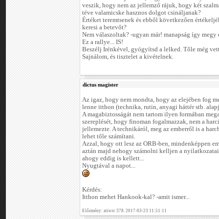
veszik, hogy nem az jellemző rájuk, hogy két szalm
téve valamicske hasznos dolgot csináljanak?
Értéket teremtsenek és ebből következően értékeljé
keresi a betevőt?
Nem válaszoltak? -ugyan már! manapság így megy e
Ez a rallye... IS!
Beszélj Irénkével, gyógyítsd a lelked. Tőle még vet
Sajnálom, és tisztelet a kivételnek.
dictus magister
Az igaz, hogy nem mondta, hogy az elejében fog men
lenne itthon (technika, rutin, anyagi háttér stb. alap
A magabiztosságát nem tartom ilyen formában mega
szereplését, hogy finoman fogalmazzak, nem a harc
jellemezte. A technikáról, meg az emberről is a har
lehet tőle számítani.
Azzal, hogy ott lesz az ORB-ben, mindenképpen eme
aztán majd nehogy számolni kelljen a nyilatkozatai
ahogy eddig is kellett...
Nyugtával a napot...
Kérdés:
Itthon mehet Hankook-kal? -amit ismer...
Előzmény: atiwrc 378. 2017-03-23 11:51:11