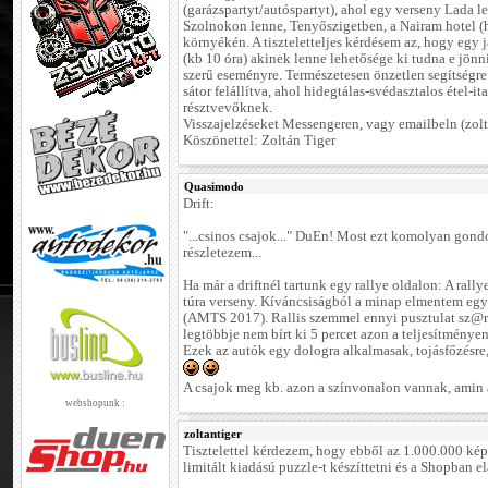
(garázspartyt/autóspartyt), ahol egy verseny Lada le
Szolnokon lenne, Tenyőszigetben, a Nairam hotel (
környékén. A tiszteletteljes kérdésem az, hogy egy j
(kb 10 óra) akinek lenne lehetősége ki tudna e jönn
szerű eseményre. Természetesen önzetlen segítségr
sátor felállítva, ahol hidegtálas-svédasztalos étel-it
résztvevőknek.
Visszajelzéseket Messengeren, vagy emailbeln (zo
Köszönettel: Zoltán Tiger
Quasimodo
Drift:
"...csinos csajok..." DuEn! Most ezt komolyan gond
részletezem...
Ha már a driftnél tartunk egy rallye oldalon: A ral
túra verseny. Kíváncsiságból a minap elmentem egy 
(AMTS 2017). Rallis szemmel ennyi pusztulat sz@rt
legtöbbje nem bírt ki 5 percet azon a teljesítménye
Ezek az autók egy dologra alkalmasak, tojásfőzésre,
A csajok meg kb. azon a színvonalon vannak, amin a
webshopunk :
zoltantiger
Tisztelettel kérdezem, hogy ebből az 1.000.000 kép
limitált kiadású puzzle-t készíttetni és a Shopban e