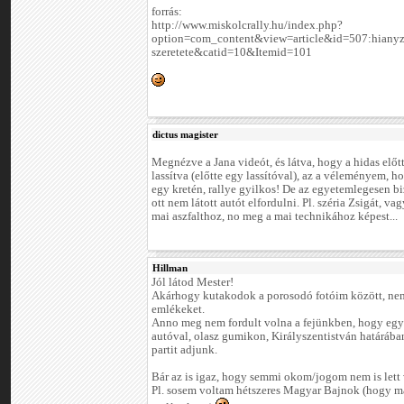
forrás:
http://www.miskolcrally.hu/index.php?
option=com_content&view=article&id=507:hianyz
szeretete&catid=10&Itemid=101
dictus magister
Megnézve a Jana videót, és látva, hogy a hidas előtt
lassítva (előtte egy lassítóval), az a véleményem, hog
egy kretén, rallye gyilkos! De az egyetemlegesen b
ott nem látott autót elfordulni. Pl. széria Zsigát, va
mai aszfalthoz, no meg a mai technikához képest...
Hillman
Jól látod Mester!
Akárhogy kutakodok a porosodó fotóim között, nem 
emlékeket.
Anno meg nem fordult volna a fejünkben, hogy egy
autóval, olasz gumikon, Királyszentistván határába
partit adjunk.
Bár az is igaz, hogy semmi okom/jogom nem is lett 
Pl. sosem voltam hétszeres Magyar Bajnok (hogy má