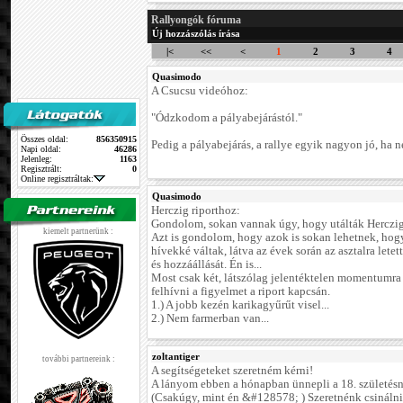
Rallyongók fóruma
Új hozzászólás írása
|<
<<
<
1
2
3
4
Quasimodo
A Csucsu videóhoz:
"Ódzkodom a pályabejárástól."
Összes oldal:
856350915
Pedig a pályabejárás, a rallye egyik nagyon jó, ha n
Napi oldal:
46286
Jelenleg:
1163
Regisztrált:
0
Online regisztráltak:
Quasimodo
Herczig riporthoz:
Gondolom, sokan vannak úgy, hogy utálták Herczig N
kiemelt partnerünk :
Azt is gondolom, hogy azok is sokan lehetnek, hog
hívekké váltak, látva az évek során az asztalra letet
és hozzáállását. Én is...
Most csak két, látszólag jelentéktelen momentumra
felhívni a figyelmet a riport kapcsán.
1.) A jobb kezén karikagyűrűt visel...
2.) Nem farmerban van...
zoltantiger
további partnereink :
A segítségeteket szeretném kérni!
A lányom ebben a hónapban ünnepli a 18. születésn
(Csakúgy, mint én &#128578; ) Szeretnénk csinálni