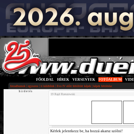
FŐOLDAL
|
HÍREK
|
VERSENYEK
|
FOTÓALBUM
|
VID
|
|
|
|
fotoalbumok
egysoros
ti küldtétek
Evo IV előtt feltöltött képek
képek feltöltése
h i r d e t é s
19 Rajd Rzeszowski
Kérlek jelentkezz be, ha hozzá akarsz szólni!