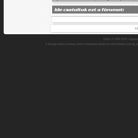
v
DuEn © 1999-2026 •
impres
A honlap eredeti tartalma, illetve oldalainak bármilyen alkotóeleme (szöveg, ké