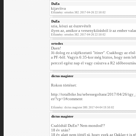
DuEn
kijavítva
Előzmény: ortodox 382. 2017-04-26 22:50:02
DuEn
szia, köszi az észrevételt
ilyen az, amikor a versenykiírásból ír az ember valam
Előzmény: ortodox 382. 2017-04-26 22:50:02
ortodox
Duen!
Jó dolog ez a tájékoztató "itiner". Csakhogy az els
a PF.-ből. Vagyis 6:35-kor még biztos, hogy nem le
perccel egész nap el vagy csúszva a R2 időbeosztás
dictus magister
Rokon történet:
http://totalbike.hu/sebessegoltara/2017/04/26/ig
er/?cp=1#comment
Előzmény: dictus magister 380. 2017-04-04 19:50:02
dictus magister
Csalódtál DuEn? Nem mondod!?
18 év után?
18 év alatt nem jöttél rá, hogy ezek az Oaklay-t is r