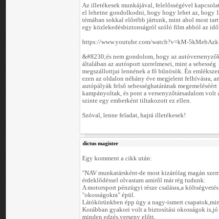
Az illetékesek munkájával, felelősségével kapcsola
el lehetne gondolkodni, hogy hogy lehet az, hogy 
témában sokkal előrébb jártunk, mint ahol most tar
egy közlekedésbiztonságról szóló film abból az idő
https://www.youtube.com/watch?v=kM-5kMebAzk
&#8230;és nem gondolom, hogy az autóversenyzők
általában az autósport szerelmesei, mint a sebesség
megszállottjai lennének a fő bűnösök. Én emlékszem
ezen az oldalon néhány éve megjelent felhívásra, 
autópályák felső sebességhatárának megemeléséért
kampányoltak, és pont a versenyzőtársadalom volt 
szinte egy emberként tiltakozott ez ellen.
Szóval, lenne feladat, hajrá illetékesek!
dictus magister
Egy komment a cikk után:
"NAV munkatársként-de most kizárólag magán szem
érdeklődéssel olvastam amiről már rég tudunk:
A motorsport pénzügyi része csalásra,a költségvetés
"okosságokra" épül.
Látókörünkben épp úgy a nagy-ismert csapatok,mint
Korábban gyakori volt a biztosítási okosságok is,jó 
minden edzés,verseny előtt.