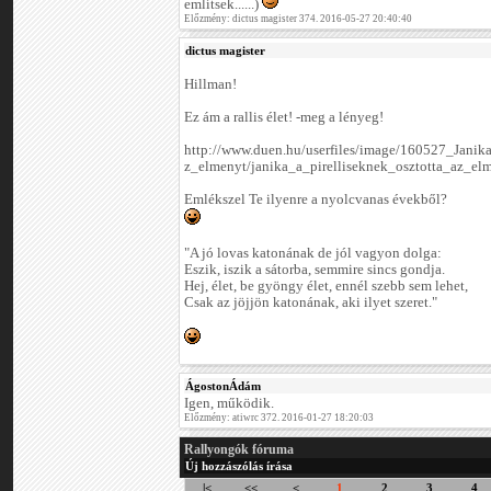
említsek......)
Előzmény: dictus magister 374. 2016-05-27 20:40:40
dictus magister
Hillman!
Ez ám a rallis élet! -meg a lényeg!
http://www.duen.hu/userfiles/image/160527_Jani
z_elmenyt/janika_a_pirelliseknek_osztotta_az_el
Emlékszel Te ilyenre a nyolcvanas évekből?
"A jó lovas katonának de jól vagyon dolga:
Eszik, iszik a sátorba, semmire sincs gondja.
Hej, élet, be gyöngy élet, ennél szebb sem lehet,
Csak az jöjjön katonának, aki ilyet szeret."
ÁgostonÁdám
Igen, működik.
Előzmény: atiwrc 372. 2016-01-27 18:20:03
Rallyongók fóruma
Új hozzászólás írása
|<
<<
<
1
2
3
4