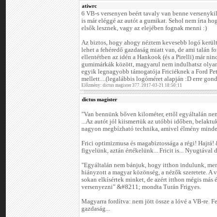
atiwrc
6 VB-s versenyen beért tavaly van benne versenykil
is már eléggé az autót a gumikat. Sehol nem írta h
elsők lesznek, vagy az elejében fognak menni :)
Az biztos, hogy ahogy néztem kevesebb logó került f
lehet a fehéredő gazdaság miatt van, de ami talán f
ellentétben az idén a Hankook (és a Pirelli) már ninc
gumimárkák között, magyarul nem indulhatsz olyan
egyik legnagyobb támogatója Friciéknek a Ford Pet
mellett....(legalábbis logóméret alapján :D erre gon
Előzmény: dictus magister 377. 2017-03-21 18:50:11
dictus magister
"Van bennünk bőven kilométer, ettől egyáltalán nem
...Az autót jól kiismertük az utóbbi időben, belakt
nagyon megbízható technika, amivel élmény minden
Frici optimizmusa és magabiztossága a régi! Hajrá
figyelünk, aztán értékelünk... Fricit is... Nyugtával 
"Egyáltalán nem bánjuk, hogy itthon indulunk, me
hiányzott a magyar közönség, a nézők szeretete. A 
sokan elkísértek minket, de azért itthon mégis más 
versenyezni" &#8211; mondta Turán Frigyes.
Magyarra fordítva: nem jött össze a lóvé a VB-re. F
gazdaság...