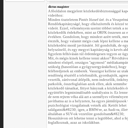
dictus magister
A főoldalon megjelent közlekedésbiztonsággal kap
videóhoz:
Minden tiszteletem Pintér József úré. és a Veszprém
Rendőrkapitányságé, hogy elkészítették és közzé tet
videót. Ezzel, véleményem szerint többet tettek a n
közlekedők érdekében, mint az ORFK összesen az e
években. Gondolom, hogy mindezt azért tették, mer
érezték, hogy valamit mégis csak lépni kellene a ma
közlekedési morál javításáért. Jól gondolták, de egy
helyszínelő, és egy megyei kapitányság is kevés ah
figyelem felhívásán túl érdemlegesen tegyen az üg
Mit, és mégis kinek kellene tenni akkor? Rövidtávo
mindent elsöprő, országos "agymosó" médiakampán
szükség (hasonlóan a gyógyszergyárakéhoz), hogy
felébredjenek az emberek. Vasszigor kellene az uta
rendőrség részéről a telefonálók, gyorshajtók, agres
vezetők, záróvonal átlépők, nem indexelők, önkén
parkolók, összefoglalóan azok ellen, akik semmibe
közlekedő társaikat, fittyet hánynak a közlekedés é
együttélés legminimálisabb szabályaira is. Ez lenn
de nem rejtem véka alá azt a személyes véleményem
javíthatna az is a helyzeten, ha egyes járműtípusok 
pszichológiai vizsgálatnak vetnék alá. Kettőt lehet
találgatni&#8230; igen, a BMW-re, az Audi-ra, ille
általában a SUV-ok vezetőire gondoltam&#8230;
Hosszútávon ott lehetne tenni a legtöbbet, ahol a fe
foglalkoznak, azaz az iskolákban.