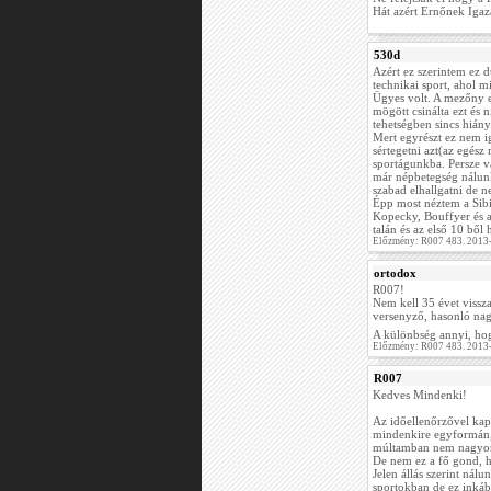
Hát azért Ernőnek Igaz
530d
Azért ez szerintem ez d
technikai sport, ahol mi
Ügyes volt. A mezőny e
mögött csinálta ezt és
tehetségben sincs hián
Mert egyrészt ez nem i
sértegetni azt(az egész
sportágunkba. Persze v
már népbetegség nálunk
szabad elhallgatni de n
Épp most néztem a Sib
Kopecky, Bouffyer és a
talán és az első 10 ből
Előzmény: R007 483. 2013
ortodox
R007!
Nem kell 35 évet vissz
versenyző, hasonló nag
A különbség annyi, hogy
Előzmény: R007 483. 2013
R007
Kedves Mindenki!
Az időellenőrzővel kap
mindenkire egyformán,
múltamban nem nagyon 
De nem ez a fő gond, 
Jelen állás szerint nál
sportokban de ez inkáb