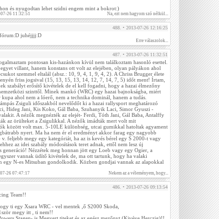
itthon és nyugodtan lehet szidni engem mint a bokrot:)
-07-26 11:32:51
Na, ezt nem hagyom szó nélkül...
488. • 2013-07-26 12:16:25
fórum:D juhéjjjj:D
Erre válaszolok...
487. • 2013-07-26 11:32:51
almaztam pontosan kis-hazánkon kívül nem találkoztam hasonló esettel.
gyet villant, hanem konstans ott volt az elejében, olyan pályákon ahol
sukot szemmel eltalál (absz.: 10, 9, 4, 1, 9, 4, 2). A Chriss Brugger élete
nyén friss jogsival (15, 13, 15, 13, 14, 12, 7, 14, 7, 5) időt ment! Írtam,
k szabályt erősítő kivételek de el kell fogadni, hogy a hazai élmezőny
a nemzetközi szinttől. Minek mankó (WRC) egy hazai bajnokságba, miért
r kupa ahol nem a lóerő, nem a technika dominál, hanem a tudás.
ámpás Zsiguli időszakból nevelődőt ki a hazai rallysport meghatározó
ci, Hideg Jani, Kis Koko, Gál Baba, Szuhanyik Laci, Simor Gyuszi -
alakit. A nézők megnézték az elejét- Ferdi, Tóth Jani, Gál Baba, Antalffy
ák az örülteket a Zsigulikkal. A nézők imádták mert volt mit
utók között volt max. 5-10LE különbség, utcai gumikkal hatoltak agyament
egbátrabb nyert. Ma ha nem ér el eredményt akkor farag egy nagyobb
 v. feljebb megy egy kategóriát, ha az is kevés bérel egy S 2000-t vagy
hhez az idei szabály módosítások teret adnak, ettől nem lesz új
s generáció! Nézzétek meg honnan jött egy Loeb vagy egy Ogier, a
gyszer vannak üdítő kivételek de, ma ott tartunk, hogy ha valaki
um egy N-es Mitsuban gondolkodik. Közben gondjai vannak az alapokkal
-07-26 07:47:17
Nekem az a véleményem, hogy...
486. • 2013-07-26 09:13:54
ing Team!!
l hogy ti egy Xsara WRC - vel mentek ,ő S2000 Skoda,
1ször megy itt , ti nem!!
Powers Stagen- is Megvert titeket és az egész mezőnyt (Kivéve Herczig)!!