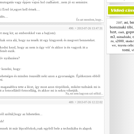
 mutogatás vagy éppen vajon hol csalhatott...nem jó ez semmire.
 Ernő írt,egyet kell értsek....
és....
Én azt mondom, hogy...
asi
b
,
,
2107
boroznaki tibi
490. • 2013-07-26 13:47:31
bzrt
gopr
,
,
crash
rt meg kit; az emberekkel van a baj(om).
m3
,
mitsubishi
,
ak orra alá, hogy na tessék itt egy kisgyerek és megvert benneteket.
,
s2000
,
skoda 
rte
,
toyota celic
wrc
dni kezd, hogy az nem is úgy vót' és akkor is én vagyok itt a
tomi
,
vf
fenét eszik.
tív nyálazásra?
y kezelni, hogy:
tehetséges és minden összeállt neki azon a gyorsaságin. Építkezzen ebből
ti.
cit magasabbra tette a lécet, így most azon törpölünk, miként tudnánk mi is
 a fotocellától-fotocelláig, és akkor mi is sokra vihetjük.
Na, ezt nem hagyom szó nélkül...
489. • 2013-07-26 12:22:02
ől szóltál,hogy az hihetetlen...
bb!
sennek itt már lépcsőfokok,csak egyből bele a technikába és alapok