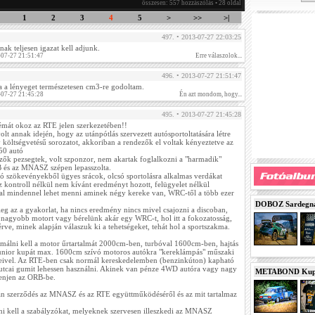
összesen: 557 hozzászólás • 28 oldal
1
2
3
4
5
>
>>
>|
497. • 2013-07-27 22:03:25
ak teljesen igazat kell adjunk.
-07-27 21:51:47
Erre válaszolok...
496. • 2013-07-27 21:51:47
a a lényeget természetesen cm3-re godoltam.
-07-27 21:45:28
Én azt mondom, hogy...
495. • 2013-07-27 21:45:28
mát okoz az RTE jelen szerkezetében!!
olt annak idején, hogy az utánpótlás szervezett autósportoltatására létre
 költségvetésű sorozatot, akkoriban a rendezők el voltak kényeztetve az
150 autó
zők pezsegtek, volt szponzor, nem akartak foglalkozni a "harmadik"
SB és az MNASZ szépen lepasszolta.
ntó szökevényekből ügyes srácok, olcsó sportolásra alkalmas verdákat
z kontroll nélkül nem kívánt eredményt hozott, felügyelet nélkül
ással mindennel lehet menni aminek négy kereke van, WRC-től a több ezer
DOBOZ Sardegna 
eg az a gyakorlat, ha nincs eredmény nincs mivel csajozni a discoban,
nagyobb motort vagy bérelünk akár egy WRC-t, hol itt a fokozatosság,
érve, minek alapján válaszuk ki a tehetségeket, tehát hol a sportszakma.
málni kell a motor űrtartalmát 2000cm-ben, turbóval 1600cm-ben, hajtás
junior kupát max. 1600cm szívó motoros autókra "kereklámpás" műszaki
geivel. Az RTE-ben csak normál kereskedelemben (benzinkúton) kapható
utcai gumit lehessen használni. Akinek van pénze 4WD autóra vagy nagy
METABOND Kupa 
enjen az ORB-be.
án szerződés az MNASZ és az RTE együttműködéséről és az mit tartalmaz
ni kell a szabályzókat, melyeknek szervesen illeszkedi az MNASZ