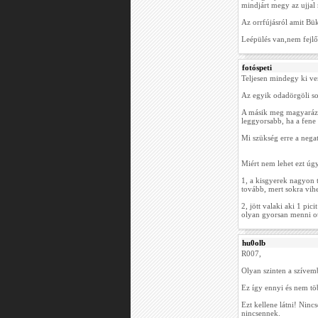
mindjárt megy az ujjal
Az orrfújásról amit Büki
Leépülés van,nem fejlőd
fotóspeti
Teljesen mindegy ki ve
Az egyik odadörgöli sok
A másik meg magyarázko
leggyorsabb, ha a fene 
Mi szükség erre a nega
Miért nem lehet ezt úg
1, a kisgyerek nagyon 
tovább, mert sokra vihe
2, jött valaki aki 1 pi
olyan gyorsan menni ott
hu0olb
R007,
Olyan szinten a szívemb
Ez így ennyi és nem tö
Ezt kellene látni! Ninc
nincsennek.