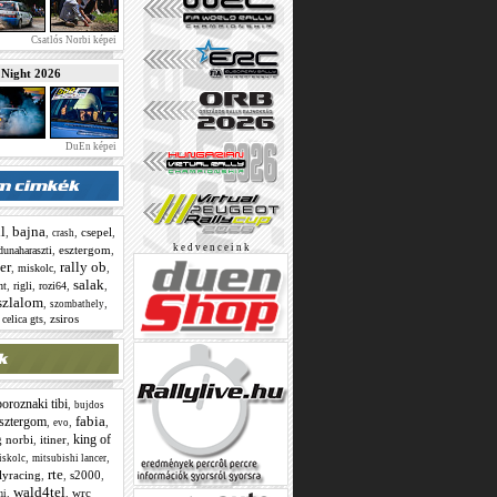
Csatlós Norbi képei
ight 2026
DuEn képei
l
bajna
,
,
,
csepel
,
crash
k e d v e n c e i n k
,
esztergom
,
dunaharaszti
er
rally ob
,
,
,
miskolc
salak
,
,
,
,
nt
rigli
rozi64
szlalom
,
,
szombathely
,
zsiros
 celica gts
boroznaki tibi
,
bujdos
fabia
sztergom
,
,
,
evo
king of
g norbi
,
itiner
,
,
,
iskolc
mitsubishi lancer
rte
llyracing
,
,
s2000
,
wald4tel
,
,
wrc
mi