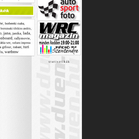
mw
,
,
borbereki csaba
,
,
boroznaki tibikiss andris
o
jana
lada
,
,
janika
,
,
onboard
,
rallymovie
,
,
fabia wrc
subaru impreza
turi
a gtfour
,
,
trabant
wartbmw
ts
,
s t a t i s z t i k á k