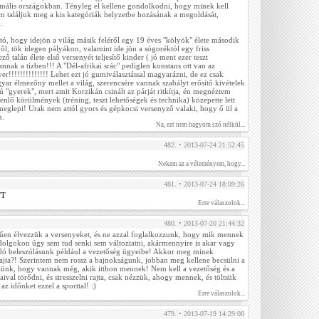
rmális országokban. Tényleg el kellene gondolkodni, hogy minek kell
találjuk meg a kis kategóriák helyzetbe hozásának a megoldását,
.
ó, hogy idejön a világ másik feléről egy 19 éves "kölyök" élete második
l, tök idegen pályákon, valamint ide jön a sógoréktól egy friss
ő talán élete első versenyét teljesítő kinder ( jó ment ezer teszt
annak a tízben!!! A "Dél-afrikai srác" pediglen konstans ott van az
yer!!!!!!!!!!!!!! Lehet ezt jó gumiválasztással magyarázni, de ez csak
yar élmezőny mellet a világ, szerencsére vannak szabályt erősítő kivételek
 "gyerek", mert amit Korzikán csinált az párját ritkítja, én megnéztem
yenlő körülmények (tréning, teszt lehetőségek és technika) közepette lett
meglepi! Urak nem attól gyors és gépkocsi versenyző valaki, hogy ő ül a
n.
Na, ezt nem hagyom szó nélkül...
482. • 2013-07-24 21:52:45
Nekem az a véleményem, hogy...
481. • 2013-07-24 18:09:26
TT
Erre válaszolok...
480. • 2013-07-20 21:44:32
űen élvezzük a versenyeket, és ne azzal foglalkozzunk, hogy mik mennek
dolgokon úgy sem tud senki sem változtatni, akármennyire is akar vagy
dó beleszólásunk például a vezetőség ügyeibe! Akkor meg minek
ajta?! Szerintem nem rossz a bajnokságunk, jobban meg kellene becsülni a
tünk, hogy vannak még, akik itthon mennek! Nem kell a vezetőség és a
val törődni, és stresszelni rajta, csak nézzük, ahogy mennek, és töltsük
z időnket ezzel a sporttal! :)
Erre válaszolok...
479. • 2013-07-19 14:29:00