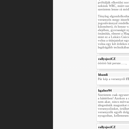
próbálják elkerülni no
nekünk WRC, miért nem 
szerintem lenne rá mód
Tényleg elgondolkodtat
versenyén megy itinerbő
jogosítvánnyal rendelkez
kilométert), és benne v
elejében, gyorsaságit n
önámítás, elment a Mag
mint ez a Lukács Csúcsú
volna a titánjainkat eg
volna egy két érdekes 
legdrágább technikába
rallysjociCZ
óóóóó hát persze......,
hbandi
Pár kép a versenyről
I
kgabor94
Szerintem csak egyszer
a háttérben! Azokon a 
nem akar, nincs mérva
idegesítsük magunkat r
versenyzőinket, örülhe
versenyzők egyéb dolgai
nyugodtan, kellemesen a
rallysjociCZ