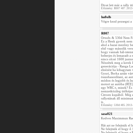
Divat lett már a rally 
Előzmény: R007 487. 2013
hu0olb
Végre kezd pezsegni a 
R007
Ortodx & 530d Nem Fog
Ez a Henk gyerek nem e
ahol a hazai mezőny bec
első vagy második verse
hogy vannak hál-istenne
belterjes és lemaradt 
nincs olcsó 1600 junio
Nézzétek meg a kerek l
generációja - Ranga La
elnézést ha kihagytam v
Gyuri, Borka aztán várt
összehasonlítani, az a
módon és legjobb és l
motort az autóba (RTE)
egy WRC-t, minek? És e
nemzetközileg ütőképe
Citroen kupából. Még e
rallystának áll minim
is.
Előzmény: 530d 485. 2013
sasa021
Kedves Maximmun Rac
Hát azt ne felejtsük e
Ne felejtsük el hogy ő 
Ne felejtsük el hogy a 