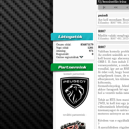
Új hozzászólás írása
|<
<<
<
pnándi
Azt kell mondjam Ronin
Előzmény: R007 496. 2013
R007
Mielőtt valaki megfogj
Előzmény: R007 495. 2013
Összes oldal:
856071179
R007
Napi oldal:
1201
Jelenleg:
971
Valóban komoly problé
Regisztrált:
0
Az eredeti szándék az v
Online regisztráltak:
kell hozni egy alacsony
ORB I. II.-ben indult 
versenyenként, a rende
vonallal, így azt az R
Jó ötlet volt, hogy bo
kiemelt partnerünk :
szögeljenek össze, de e
elburjánzott, kis túlz
köbcentis,
förmedvényekig. Jelenl
akkor faragunk bé egy 
hol a vezetői tudás ism
Tehát az RTE-ben maxi
2WD, ki kell írni egy 
változtatások lehetősé
üzemanyagot és széria 
motoros szörnyre az m
további partnereink :
Kérdem van e egyáltal
?
A szerződésben rögzíte