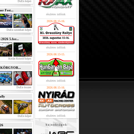
DuEn képei
r Fest...
részletes infóink
2026.08.15-16.
DuEn szombati képei
026 5.for...
részletes infóink
2026.08.13-15.
Kotán Kristóf képei
e KÖRGYOR...
részletes infóink
DuEn összes
2026.08.15-16.
lly
részletes infóink
DuEn képei
026
b a j n o k s á g o k :