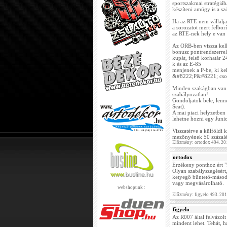
sportszakmai stratégiába
készíteni amúgy is a sz
Ha az RTE nem vállalja 
a sorozatot mert felborí
az RTE-nek hely e van a
Az ORB-ben vissza kell
bonusz pontrendszerrel 
kupát, felső korhatár 
k és az E-85
menjenek a P-be, ki ke
&#8222;P&#8221; csop
Minden szakágban van 
szabályozatlan!
Gondoljatok bele, len
Seat).
A mai piaci helyzetben
lehetne hozni egy Juni
Visszatérve a külföldi
mezőnyének 50 százalék
Előzmény: ortodox 494. 20
ortodox
Érzékeny ponthoz ért "
Olyan szabályszegésért,
ketyegő büntető-másodp
vagy megvásárolható.
webshopunk :
Előzmény: figyelo 493. 20
figyelo
Az R007 által felvázol
mindent lehet. Tehát, 