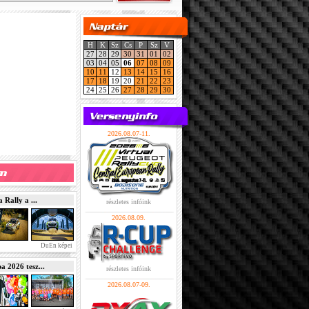
H
K
Sz
Cs
P
Sz
V
27
28
29
30
31
01
02
03
04
05
06
07
08
09
10
11
12
13
14
15
16
17
18
19
20
21
22
23
24
25
26
27
28
29
30
2026.08.07-11.
Rally a ...
részletes infóink
2026.08.09.
DuEn képei
2026 tesz...
részletes infóink
2026.08.07-09.