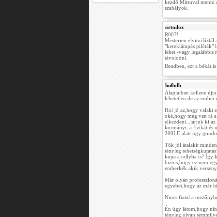
kezdő Mitsuval menni a
szabályok.
ortodox
R007!
Mesterien elvitorláztál 
"kereklámpás pilóták" 
lehet -vagy legalábbis n
távolodni.
Rendben, ezt a békát is
hu0olb
Alapjaiban kellene újra 
lehetetlen de az ember
Hol jó az,hogy valaki 
oké,hogy meg van rá a 
elkezdeni...járjuk ki a
kormányt, a fizikát és
200LE alatt úgy gondo
Tök jól átalakít minden
tényleg tehetségkutatás
kupa a rallyba is? Így k
biztos,hogy ez nem egy
emberkék akik verseny
Már olyan professzioná
egyebet,hogy az már hih
Nincs fiatal a mezőnybe
Én úgy látom,hogy ninc
tényleg olyan semmilyen