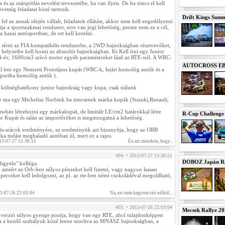
 és az utánpótlás nevelési tervezetébe, ha van ilyen. De ha nincs el kell
övetség feladatai közé tartozik.
Drift Kings Summe
fel az annak idején vállalt, feladatok ellátást, akkor nem kell engedélyezni
tja a sportszakmai rendszert, erre van jogi lehetőség, persze nem ez a cél,
 hazai autósportban, de ott kell kezelni.
 térni az FIA kompatibilis rendszerbe, a 2WD bajnokságban résztvevőket,
helyzetbe kell hozni az abszolút bajnokságban. Ki Kell írni egy Junior
24-év, 1600cm3 szívó motor egyéb paramétereket lásd az RTE-nél. A WRC-
AUTOCROSS EB 2
ll írni egy Nemzeti Prototípus kupát (WRC-k, lejárt homológ autók és a
ortba homológ autók ).
költséghatékony junior bajnokság vagy kupa, csak nálunk
ne ma egy Michelisz Norbink ha nincsenek márka kupák (Suzuki,Renault,
 nehéz létrehozni egy márkakupát, de limitált LE/cm2 határokkal létre
R-Cup Challeng
or Kupát és talán az importőröket is megmozgatná a lehetőség.
 kis-srácok eredményére, az eredményük azt bizonyítja, hogy az ORB
a tudást meghaladó autóban ül, mert ez a rajos.
13-07-27 15:36:51
Én azt mondom, hogy...
494. • 2013-07-27 15:36:51
DOBOZ Japán Ra
figyelo" kolléga.
 amiért az Orb-ben súlyos pénzeket kell fizetni, vagy nagyon lassan
erceket kell ledolgozni, az pl. az rte-ben némi csokoládéval megoldható,
13-07-26 22:03:04
Na, ezt nem hagyom szó nélkül...
493. • 2013-07-26 22:03:04
Mecsek Rallye 2
t verzió súlyos gyenge pontja, hogy van egy RTE, ahol tulajdonképpen
ha a kezdő szabályok közé lenne szorítva az MNASZ bajnokságban, a