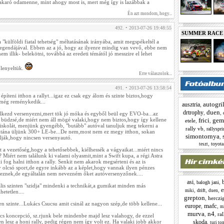
karó odamenne, mint ahogy most is, mert még így is lazábbak a
Én azt mondom, hogy...
492. • 2013-07-26 19:48:55
SUMMER RACE N
a "külföldi fiatal tehetség" méltatásának irányába, amit megspékeltél a
legendájával. Ebben az a jó, hogy az ilyenre mindig van vevő, ebbe nem
em illik- belekötni, továbbá az eredeti témától jó messzire el lehet
 lenyeltük.
Erre válaszolok...
491. • 2013-07-26 13:58:54
építeni itthon a rallyt...igaz ez csak egy álom és szinte biztos,hogy
 még reménykedik...
autogril
ausztria
,
duen
drtrophy
,
,
elkezd versenyezni,mert tök jó móka és egyből beül egy EVO-ba...az
büdzsé,de miért nem áll mögé valaki,hogy nem biztos,hogy így kellene
frici
gem
etele
,
,
z iskolát, menjünk gyengébb, "butább" autóval tanuljuk meg tekerni a
rally vb
,
rallyspri
 utána üljünk 300+ LE-be...De nem,most nem ez megy itthon, sokan
simontornya
,
lják,hogy nincsen versenyautó.
,
toyota
teszt
t a vezetőség,hogy a tehetősebbek, kiélhessék a vágyaikat...miért nincs
? Miért nem találunk ki valami olyasmit,mint a Swift kupa, a régi Astra
i fog halni itthon a rally. Senkit nem akarok megsérteni és az is
 olcsó sport,de egyre inkább az a képlet,hogy vannak ilyen pénzes
eznek,de egyáltalán nem nevezném őket autóversenyzőnek....
asi
,
,
balogh jani
lis szinten "szidja" mindenki a technikát,a gumikat minden más
e
,
,
,
drift
miki
duen
etetlen....
grepton
,
herczi
n szinte...Lukács Csucsu amit csinál az nagyon szép,de több kellene...
mafc
europe
,
,
m
murva
n4
,
,
ra
s koncepció, sz.rjunk bele mindenbe majd lesz valahogy, de ezzel
 lesz a honi rally, pedig régen nem így volt ez. Ha valaki jobb akkor
skoda
,
turi to