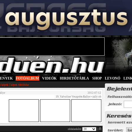
SENYEK
|
FOTÓALBUM
|
VIDEÓK
|
HIRDETŐTÁBLA
|
SHOP
|
LEVONÓ
|
LIN
|
tt képek
képek feltöltése
llye
2012-07-12
19. Valvoline Veszprém Rallye
• rally ob
oldalanként
|