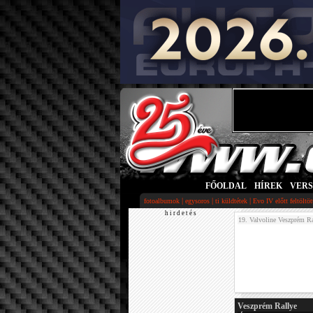
FŐOLDAL
|
HÍREK
|
VER
|
|
|
fotoalbumok
egysoros
ti küldtétek
Evo IV előtt feltöltö
h i r d e t é s
19. Valvoline Veszprém Ra
Veszprém Rallye