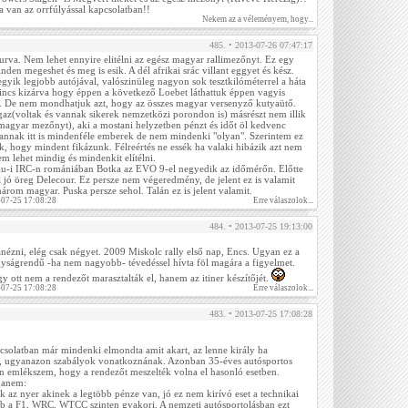
a van az orrfúlyással kapcsolatban!!
Nekem az a véleményem, hogy...
485. • 2013-07-26 07:47:17
urva. Nem lehet ennyire elitélni az egész magyar rallimezőnyt. Ez egy
nden megeshet és meg is esik. A dél afrikai srác villant eggyet és kész.
gyik legjobb autójával, valószinüleg nagyon sok tesztkilóméterrel a háta
 nincs kizárva hogy éppen a következő Loebet láthattuk éppen vagyis
y. De nem mondhatjuk azt, hogy az összes magyar versenyző kutyaütő.
gaz(voltak és vannak sikerek nemzetközi porondon is) másrészt nem illik
 magyar mezőnyt), aki a mostani helyzetben pénzt és időt öl kedvenc
annak itt is mindenféle emberek de nem mindenki "olyan". Szerintem ez
, hogy mindent fikázunk. Félreértés ne essék ha valaki hibázik azt nem
em lehet mindig és mindenkit elítélni.
iu-i IRC-n romániában Botka az EVO 9-el negyedik az időmérőn. Előtte
 jó öreg Delecour. Ez persze nem végeredmény, de jelent ez is valamit
 három magyar. Puska persze sehol. Talán ez is jelent valamit.
-07-25 17:08:28
Erre válaszolok...
484. • 2013-07-25 19:13:00
anézni, elég csak négyet. 2009 Miskolc rally első nap, Encs. Ugyan ez a
yságrendű -ha nem nagyobb- tévedéssel hívta föl magára a figyelmet.
 ott nem a rendezőt marasztalták el, hanem az itiner készítőjét.
-07-25 17:08:28
Erre válaszolok...
483. • 2013-07-25 17:08:28
csolatban már mindenki elmondta amit akart, az lenne király ha
 ugyanazon szabályok vonatkoznának. Azonban 35-éves autósportos
emlékszem, hogy a rendezőt meszelték volna el hasonló esetben.
hanem:
unk az nyer akinek a legtöbb pénze van, jó ez nem kirívó eset a technikai
b a F1, WRC, WTCC szinten gyakori. A nemzeti autósportolásban ezt