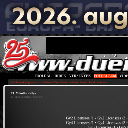
FŐOLDAL
|
HÍREK
|
VERSENYEK
|
FOTÓALBUM
|
VID
|
|
|
|
fotoalbumok
egysoros
ti küldtétek
Evo IV előtt feltöltött képek
képek feltöltése
23. Mikulás Rallye
23. Mikulás Rallye
• rally ob
Gy2 Licenszes /1
•
Gy2 Licenszes /2
Gy4 Licenszes /1
•
Gy4 Licenszes /2
Gy5 Licenszes /1
•
Gy5 L