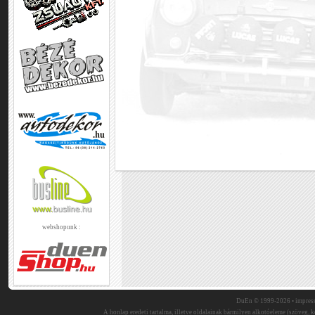
webshopunk :
DuEn © 1999-2026 •
impres
A honlap eredeti tartalma, illetve oldalainak bármilyen alkotóeleme (szöveg, ké