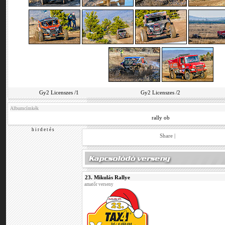
Gy2 Licenszes /1
Gy2 Licenszes /2
Albumcímkék
rally ob
h i r d e t é s
Share
|
23. Mikulás Rallye
amatőr verseny