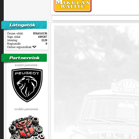
Összes oldal:
856414136
Napi oldal:
109507
Jelenleg:
1120
Regisztrált:
0
Online regisztráltak:
kiemelt partnerünk :
további partnereink :