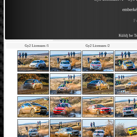
emberké
F
Küldj be Te
Gy2 Licenszes /1
Gy2 Licenszes /2