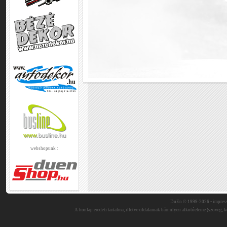
webshopunk :
DuEn © 1999-2026 •
impres
A honlap eredeti tartalma, illetve oldalainak bármilyen alkotóeleme (szöveg, ké