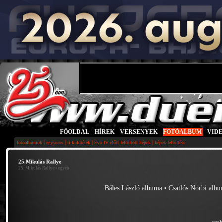
FŐOLDAL
|
HÍREK
|
VERSENYEK
|
FOTÓALBUM
|
VID
|
|
|
|
fotoalbumok
egysoros
ti küldtétek
Evo IV előtt feltöltött képek
képek feltöltése
25.Mikulás Rallye
25. Mikulás Rallye
• egyéb
Báles László albuma
•
Csatlós Norbi alb