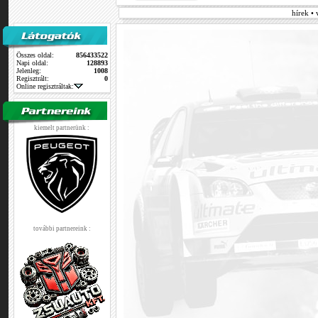
hírek •
Összes oldal:
856433522
Napi oldal:
128893
Jelenleg:
1008
Regisztrált:
0
Online regisztráltak:
kiemelt partnerünk :
további partnereink :