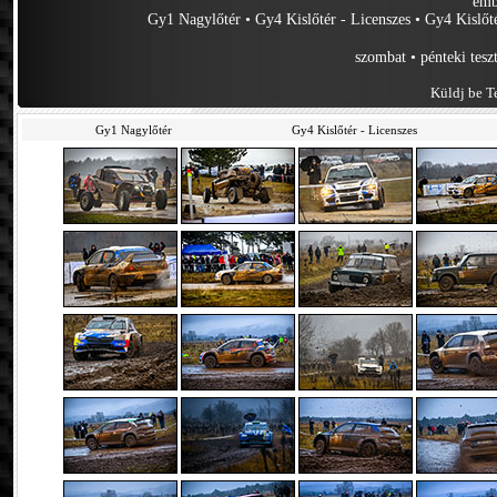
emb
Gy1 Nagylőtér
•
Gy4 Kislőtér - Licenszes
•
Gy4 Kislőt
szombat
•
pénteki tesz
Küldj be Te
Gy1 Nagylőtér
Gy4 Kislőtér - Licenszes