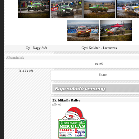
Gy1 Nagylőtér
Gy4 Kislőtér - Licenszes
Albumcímkék
egyéb
h i r d e t é s
Share
|
25. Mikulás Rallye
rally ob