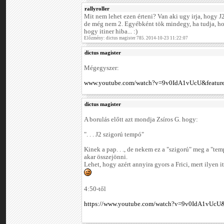
rallyroller
Mit nem lehet ezen érteni? Van aki ugy irja, hogy J
de még nem 2. Egyébként tök mindegy, ha tudja, hogy 
hogy itiner hiba... :)
Előzmény: dictus magister 785. 2014-10-23 11:22:07
dictus magister
Mégegyszer:
www.youtube.com/watch?v=9v0IdA1vUcU&feature
dictus magister
A borulás előtt azt mondja Zsíros G. hogy:
". . . J2 szigorú tempó"
Kinek a pap. . ., de nekem ez a "szigorú" meg a "t
akar összejönni.
Lehet, hogy azért annyira gyors a Frici, mert ilyen it
4:50-től
https://www.youtube.com/watch?v=9v0IdA1vUcU&