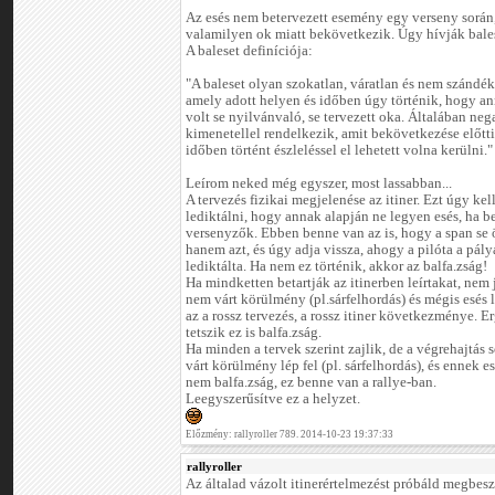
Az esés nem betervezett esemény egy verseny sorá
valamilyen ok miatt bekövetkezik. Úgy hívják bale
A baleset definíciója:
"A baleset olyan szokatlan, váratlan és nem szándé
amely adott helyen és időben úgy történik, hogy a
volt se nyilvánvaló, se tervezett oka. Általában neg
kimenetellel rendelkezik, amit bekövetkezése előtti
időben történt észleléssel el lehetett volna kerülni."
Leírom neked még egyszer, most lassabban...
A tervezés fizikai megjelenése az itiner. Ezt úgy kel
lediktálni, hogy annak alapján ne legyen esés, ha be
versenyzők. Ebben benne van az is, hogy a span se ö
hanem azt, és úgy adja vissza, ahogy a pilóta a pál
lediktálta. Ha nem ez történik, akkor az balfa.zság!
Ha mindketten betartják az itinerben leírtakat, nem
nem várt körülmény (pl.sárfelhordás) és mégis esés l
az a rossz tervezés, a rossz itiner következménye. E
tetszik ez is balfa.zság.
Ha minden a tervek szerint zajlik, de a végrehajtás
várt körülmény lép fel (pl. sárfelhordás), és ennek es
nem balfa.zság, ez benne van a rallye-ban.
Leegyszerűsítve ez a helyzet.
Előzmény: rallyroller 789. 2014-10-23 19:37:33
rallyroller
Az általad vázolt itinerértelmezést próbáld megbes