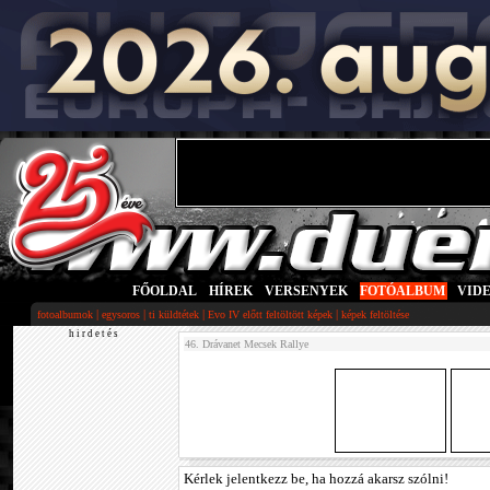
FŐOLDAL
|
HÍREK
|
VERSENYEK
|
FOTÓALBUM
|
VID
|
|
|
|
fotoalbumok
egysoros
ti küldtétek
Evo IV előtt feltöltött képek
képek feltöltése
h i r d e t é s
46. Drávanet Mecsek Rallye
Kérlek jelentkezz be, ha hozzá akarsz szólni!