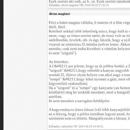
Ezek szerint aki esik, az b...sz. Ezek szerint mindenk
Előzmény: dictus magister 788. 2014-10-23 17:35:21
dictus magister
Frici a bakit magára vállalta, ő ismerte el a film vége
fűtől, fától.
Kettőnél sokkal több lehetőség nincs, hogy balf.sz vo
ment, vagy az itiner szerint ment, de rossz volt az it
sárfelhordás, levelek, stb. és úgy látszik, hogy a nyíl
viszont az ominózus J2 mintha nedves lenne. Akkor
mondta, csak nem tudta kivédeni a váratlan helyzete
és nem "szigorú").
Az itinerhez:
A J &#8211;azt jelenti, hogy az út jobbra fordul, 
"szigorú" &#8211;hogy erősebb a kanyar, nagyobb 
normál J2, illetve olyan helyen van ahol nagy a te
"tempó" &#8211;hogy lehet nyomni a gázt, mert elfé
kigyorsítási szakaszban).
Ha a "szigorú" és a "tempó" egy kanyarra van bemo
kérdőjelet meg be szokták mondani, mert a hangsúl
autóban.
Itt nem mondott a navigátor kérdőjelet.
A hagyományos itiner íráson ívül több kanyarjelölés
az a lényeg, hogy a pilóta tisztában legyen azzal, hog
szerintem nem ez történt. Hangsúlyozom a látszat, és
Előzmény: rallyroller 787. 2014-10-23 14:44:25