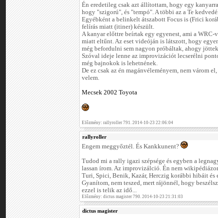
Én eredetileg csak azt állítottam, hogy egy kanyar
hogy "szigorú", és "tempó". A többi az a Te kedvedér
Egyébként a belinkelt átszabott Focus is (Frici korá
felírás miatt (itiner) készült.
A kanyar előttre beírtak egy egyenest, ami a WRC-
miatt eltűnt. Az eset videóján is látszott, hogy egy
még befordulni sem nagyon próbáltak, ahogy jötte
Szóval ideje lenne az improvizációt lecserélni pont
még bajnokok is lehetnének.
De ez csak az én magánvéleményem, nem várom el, h
velem.
Mecsek 2002 Toyota
Előzmény: rallyroller 791. 2014-10-23 22:06:04
rallyroller
Engem meggyőztél. És Kankkunent?
Tudod mi a rally igazi szépsége és egyben a legna
lassan írom. Az improvizálció. Én nem wikipédiázo
Turi, Spici, Benik, Kazár, Herczig korábbi hibáit és e
Gyanítom, nem teszed, mert rájönnél, hogy beszélsz
ezzel is telik az idő...
Előzmény: dictus magister 790. 2014-10-23 21:31:03
dictus magister