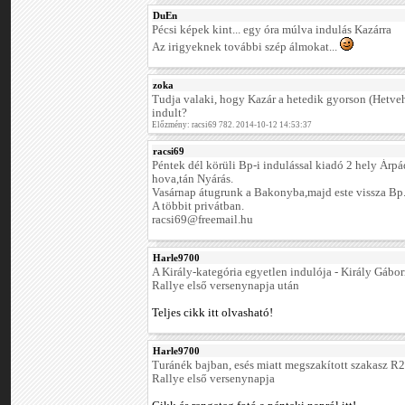
DuEn
Pécsi képek kint... egy óra múlva indulás Kazárra
Az irigyeknek további szép álmokat...
zoka
Tudja valaki, hogy Kazár a hetedik gyorson (Hetv
indult?
Előzmény: racsi69 782. 2014-10-12 14:53:37
racsi69
Péntek dél körüli Bp-i indulással kiadó 2 hely Ár
hova,tán Nyárás.
Vasárnap átugrunk a Bakonyba,majd este vissza Bp
A többit privátban.
racsi69@freemail.hu
Harle9700
A Király-kategória egyetlen indulója - Király Gábo
Rallye első versenynapja után
Teljes cikk itt olvasható!
Harle9700
Turánék bajban, esés miatt megszakított szakasz 
Rallye első versenynapja