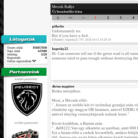
Mecsek Rallye
Új hozzászólás írása
|<
<<
<
1
2
3
4
gtilacko
Unfortunately no.
But if you have a 4x4...
Előzmény: kopecky22 797. 2018-10-11 14:29:19
Összes oldal:
856057830
kopecky22
Napi oldal:
147680
Hi. Can someone tell me if the green road is all tarm
Jelenleg:
1120
Regisztrált:
0
someone tried to pass trough without destroying the
Online regisztráltak:
kiemelt partnerünk :
dictus magister
Botka interjúhoz:
Most, a Mecsek előtt:
"...hiszen az utóbbi két év technikai gondjai után 
elindulni egy magyar OB futamon, amivel EDDIG 
amivel tényleg versenyképesek tudunk lenni."
további partnereink :
Kicsit korábban, a Barum után:
"...&#8222;Van egy alkatrész az autóban, amit 600 k
Ezt a futam előtt a csehek kicserélték, amikor felújít
difi. Sajnos egy gyári hibás alkatrész került beépítés