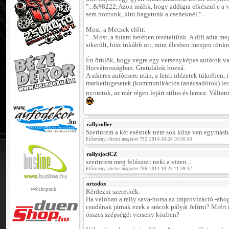
"...&#8222;Azon múlik, hogy addigra elkészül e a 
sem hoztunk, kint hagytunk a cseheknél."
Most, a Mecsek előtt:
"...Most, a futam hetében teszteltünk. A difi adta me
sikerült, hisz inkább ott, mint élesben menjen tönkr
Én örülök, hogy végre egy versenyképes autótok van,
Horvátországban. Gratulálok hozzá.
A sikeres autócsere után, a fenti idézetek tükrében, i
marketingesetek (kommunikációs tanácsadótok) lecs
nyomtok, az már régen lejárt stílus és lemez. Váltani
rallyroller
Szerintem a két esésnek nem sok köze van egymásho
Előzmény: dictus magister 792. 2014-10-24 16:50:43
rallysjociCZ
szerintem meg felúszott neki a vizen...
Előzmény: dictus magister 786. 2014-10-23 11:39:37
ortodox
webshopunk :
Kérdezni szeretnék.
Ha valóban a rally sava-borsa az improvizáció -ahog
csudának járnak ezek a srácok pályát felírni? Miért
összes szépségét verseny közben?