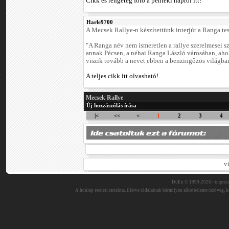
Cikk és rengeteg fotó a pénteki napról itt!
Harle9700
A Mecsek Rallye-n készítettünk interjút a Ranga te
"A Ranga név nem ismeretlen a rallye szerelmesei
annak Pécsen, a néhai Ranga László városában, ahol 
viszik tovább a nevet ebben a benzingőzös világba
A teljes cikk itt olvasható!
Mecsek Rallye
Új hozzászólás írása
|<
<<
<
1
2
3
4
v
DuEn © 1999-2026 •
impres
A honlap eredeti tartalma, illetve oldalainak bármilyen alkotóeleme (szöveg, ké