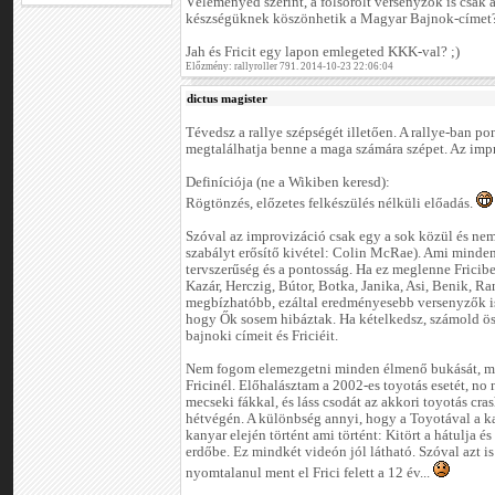
Véleményed szerint, a fölsorolt versenyzők is csak
készségüknek köszönhetik a Magyar Bajnok-címet
Jah és Fricit egy lapon emlegeted KKK-val? ;)
Előzmény: rallyroller 791. 2014-10-23 22:06:04
dictus magister
Tévedsz a rallye szépségét illetően. A rallye-ban p
megtalálhatja benne a maga számára szépet. Az impr
Definíciója (ne a Wikiben keresd):
Rögtönzés, előzetes felkészülés nélküli előadás.
Szóval az improvizáció csak egy a sok közül és nem
szabályt erősítő kivétel: Colin McRae). Ami minde
tervszerűség és a pontosság. Ha ez meglenne Fricib
Kazár, Herczig, Bútor, Botka, Janika, Asi, Benik, Ra
megbízhatóbb, ezáltal eredményesebb versenyzők is 
hogy Ők sosem hibáztak. Ha kételkedsz, számold ös
bajnoki címeit és Friciéit.
Nem fogom elemezgetni minden élmenő bukását, ma
Fricinél. Előhalásztam a 2002-es toyotás esetét, n
mecseki fákkal, és láss csodát az akkori toyotás cra
hétvégén. A különbség annyi, hogy a Toyotával a k
kanyar elején történt ami történt: Kitört a hátulja é
erdőbe. Ez mindkét videón jól látható. Szóval azt 
nyomtalanul ment el Frici felett a 12 év...