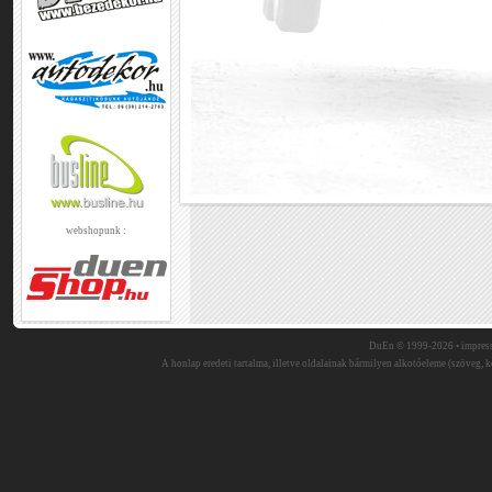
webshopunk :
DuEn © 1999-2026 •
impres
A honlap eredeti tartalma, illetve oldalainak bármilyen alkotóeleme (szöveg, ké