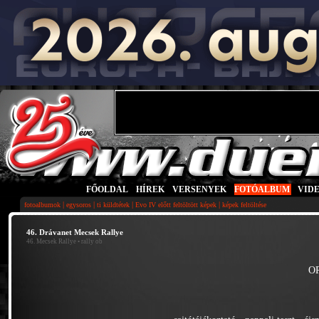
FŐOLDAL
|
HÍREK
|
VERSENYEK
|
FOTÓALBUM
|
VID
|
|
|
|
fotoalbumok
egysoros
ti küldtétek
Evo IV előtt feltöltött képek
képek feltöltése
46. Drávanet Mecsek Rallye
46. Mecsek Rallye
• rally ob
O