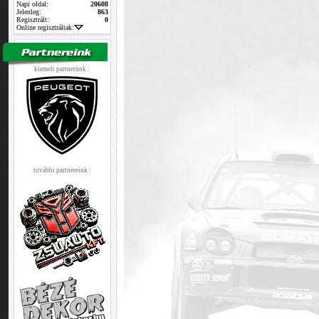
Napi oldal:
20608
Jelenleg:
863
Regisztrált:
0
Online regisztráltak:
kiemelt partnerünk :
további partnereink :