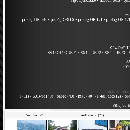
sajtótájékoztató
•
nappali teszt
•
éjs
ra
prológ Historic
•
prológ ORB S
•
prológ ORB /1
•
prológ ORB /
SS4 Orfű Hi
SS4 Orfű ORB /1
•
SS4 ORB /2
•
SS4 ORB /3
•
dé
SS7 
utoljára feltöltöt
r (11)
•
601wrc (40)
•
papec (40)
•
mk5 (40)
•
P-terPhoto (2)
•
ör
Küldj be Te
P-terPhoto (2)
ördöghmixi (27)