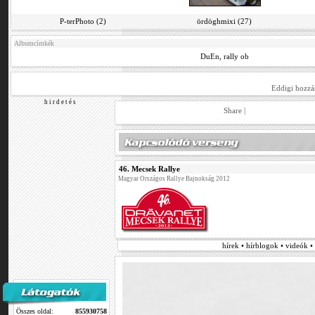
P-terPhoto (2)
ördöghmixi (27)
Albumcímkék
DuEn
,
rally ob
Eddigi hozzá
h i r d e t é s
Share
|
46. Mecsek Rallye
Magyar Országos Rallye Bajnokság 2012
hírek • hírblogok • videók 
Összes oldal:
855930758