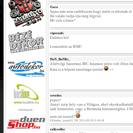
Gaca
Sajna már nem emlékszem hogy miért is tiltották el
Ha valaki tudja írja meg légyszi.
Mi volt a büne?
viperanfs
Érdekes hír!
Lemondott az RSB!
DoN_BaNKi_
A hétvégi Sanremoi IRC futamon jelen volt Jelen Is
Kata is a képem tanulsága szerint
-->
ortodox
popey!
Annyi szép hely van a Világon, ahol okoskodhatnál.
sark hómezőin, vagy a Bermuda háromszögben 1500
webshopunk :
nem ott teszed?
Előzmény: popey01 708. 2011-09-28 15:40:46
rallyroller