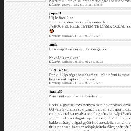
Kicsitroll... ejnye. Miért nem nyugszol bele a sorso
Előzmény: popey01 708. 2011-09-28 15:40:46
popey01
Ülj le fiam 2-es.
Jobb lett volna ha csendben maradsz.
JA BOCS EL FELEJTETEM TE MÁSIK OLDAL SZ
Előzmény: danika30 705. 2011-09-28 07:51:22
anulu
Ez a svájcifrank úr ez oltári nagy poén.
Nevedd komolyan!
Előzmény: danika30 705. 2011-09-28 07:51:22
DoN_BaNKi_
Ennyi hülyeséget összehordani..Még nézni is rossz.
hogy miért kapta a büntetését..
Előzmény: danika30 705. 2011-09-28 07:51:22
danika30
Nincs mit csodálkozni barátom....
Botka D gyorsautóversenyző nem élvez olyan kivál
Ott van Gyulai Zs sok tusázó vérbeli autósport hozz
csorgatva talpat nyalva menő egyén aki svájciFrank 
színben látja a világot/vajon miért/,hát kiábrándító
bakker....Szép brigád gyűlt itt össze,della van,viki o
úr is rendesen fizeti az adóját,feltehetőleg azért já