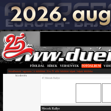
FŐOLDAL
|
HÍREK
|
VERSENYEK
|
FOTÓALBUM
|
VID
|
|
|
|
fotoalbumok
egysoros
ti küldtétek
Evo IV előtt feltöltött képek
képek feltöltése
h i r d e t é s
47.Mecsek Rallye
Mecsek Rallye