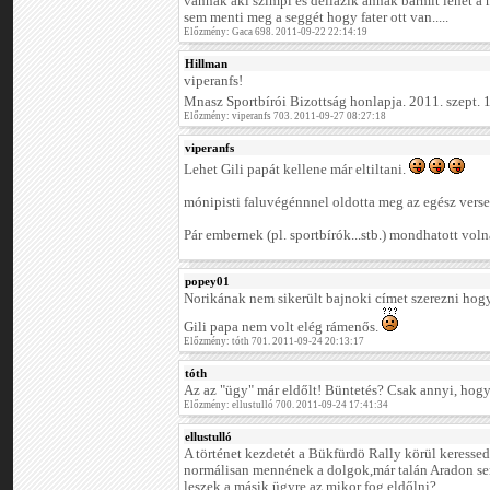
vannak aki szimpi és dellázik annak bármit lehet a 
sem menti meg a seggét hogy fater ott van.....
Előzmény: Gaca 698. 2011-09-22 22:14:19
Hillman
viperanfs!
Mnasz Sportbírói Bizottság honlapja. 2011. szept. 
Előzmény: viperanfs 703. 2011-09-27 08:27:18
viperanfs
Lehet Gili papát kellene már eltiltani.
mónipisti faluvégénnnel oldotta meg az egész vers
Pár embernek (pl. sportbírók...stb.) mondhatott volna
popey01
Norikának nem sikerült bajnoki címet szerezni hog
Gili papa nem volt elég rámenős.
Előzmény: tóth 701. 2011-09-24 20:13:17
tóth
Az az "ügy" már eldőlt! Büntetés? Csak annyi, hogy
Előzmény: ellustulló 700. 2011-09-24 17:41:34
ellustulló
A történet kezdetét a Bükfürdö Rally körül keresse
normálisan mennének a dolgok,már talán Aradon se
leszek a másik ügyre,az mikor fog eldőlni?