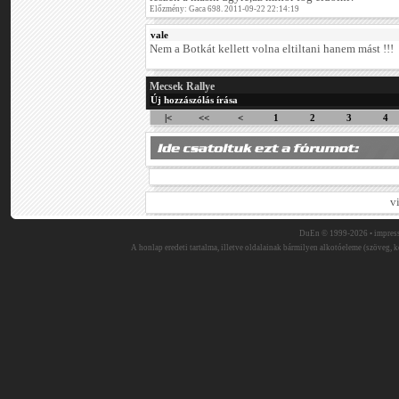
Előzmény: Gaca 698. 2011-09-22 22:14:19
vale
Nem a Botkát kellett volna eltiltani hanem mást !!!
Mecsek Rallye
Új hozzászólás írása
|<
<<
<
1
2
3
4
v
DuEn © 1999-2026 •
impres
A honlap eredeti tartalma, illetve oldalainak bármilyen alkotóeleme (szöveg, ké