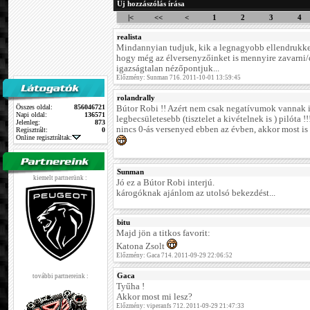
Új hozzászólás írása
|<
<<
<
1
2
3
4
realista
Mindannyian tudjuk, kik a legnagyobb ellendrukker
hogy még az élversenyzőinket is mennyire zavarni/
igazságtalan nézőpontjuk...
Előzmény: Sunman 716. 2011-10-01 13:59:45
rolandrally
Összes oldal:
856046721
Bútor Robi !! Azért nem csak negatívumok vannak it
Napi oldal:
136571
legbecsületesebb (tisztelet a kivételnek is ) pilóta !
Jelenleg:
873
nincs 0-ás versenyed ebben az évben, akkor most is te
Regisztrált:
0
Online regisztráltak:
Sunman
kiemelt partnerünk :
Jó ez a Bútor Robi interjú.
károgóknak ajánlom az utolsó bekezdést...
bitu
Majd jön a titkos favorit:
Katona Zsolt
Előzmény: Gaca 714. 2011-09-29 22:06:52
Gaca
további partnereink :
Tyűha !
Akkor most mi lesz?
Előzmény: viperanfs 712. 2011-09-29 21:47:33