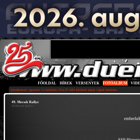
FŐOLDAL
|
HÍREK
|
VERSENYEK
|
FOTÓALBUM
|
VID
|
|
|
|
fotoalbumok
egysoros
ti küldtétek
Evo IV előtt feltöltött képek
képek feltöltése
49. Mecsek Rallye
49.Mecsek Rallye
•
emberkék
SS9 Histori