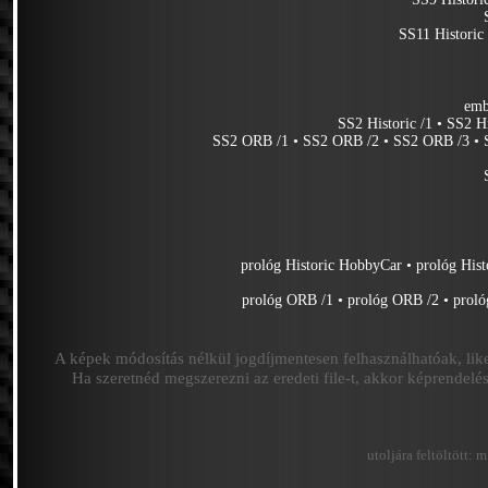
SS11 Historic
emb
SS2 Historic /1
•
SS2 Hi
SS2 ORB /1
•
SS2 ORB /2
•
SS2 ORB /3
•
prológ Historic HobbyCar
•
prológ Hist
prológ ORB /1
•
prológ ORB /2
•
prol
A képek módosítás nélkül jogdíjmentesen felhasználhatóak, like
Ha szeretnéd megszerezni az eredeti file-t, akkor képrende
utoljára feltöltött:
m