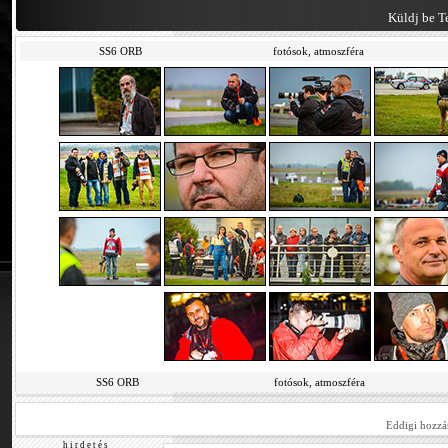
Küldj be Te
SS6 ORB
fotósok, atmoszféra
SS6 ORB
fotósok, atmoszféra
Eddigi hozzá
h i r d e t é s