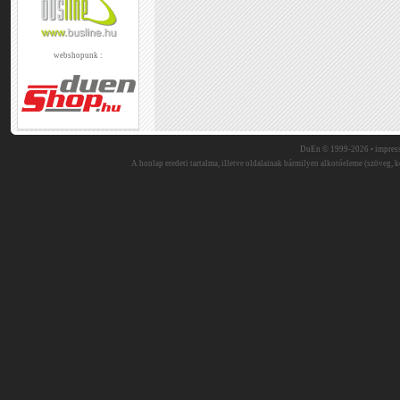
webshopunk :
DuEn © 1999-2026 •
impres
A honlap eredeti tartalma, illetve oldalainak bármilyen alkotóeleme (szöveg, ké