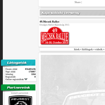
Share
|
49.Mecsek Rallye
Országos Rallye Bajnokság 2015
hírek • hírblogok • videók 
Összes oldal:
856481436
Napi oldal:
176807
Jelenleg:
1184
Regisztrált:
0
Online regisztráltak:
kiemelt partnerünk :