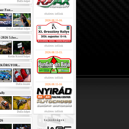
DuEn képei
r Fest...
részletes infóink
2026.08.15-16.
DuEn szombati képei
026 5.for...
részletes infóink
2026.08.13-15.
Kotán Kristóf képei
e KÖRGYOR...
részletes infóink
DuEn összes
2026.08.15-16.
lly
részletes infóink
DuEn képei
026
b a j n o k s á g o k :