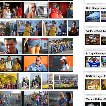
Drift Kings Summe
AUTOCROSS EB 2
R-Cup Challeng
DOBOZ Japán Ra
Mecsek Rallye 2