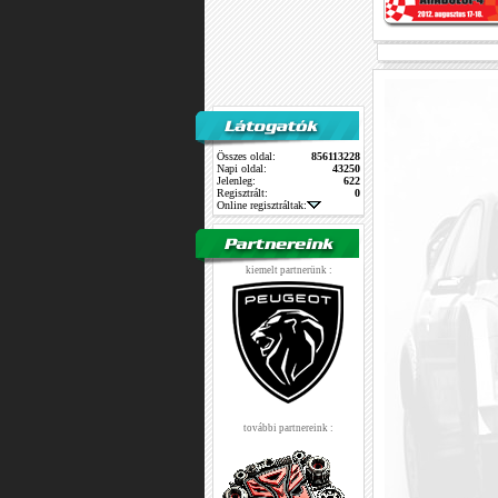
Összes oldal:
856113228
Napi oldal:
43250
Jelenleg:
622
Regisztrált:
0
Online regisztráltak:
kiemelt partnerünk :
további partnereink :