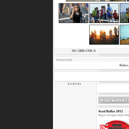
SS1 ORB+CNR /4
Albumcímkék
Balázs 
h i r d e t é s
Arad Rallye 2012
Magyar Országos Rallye Ba