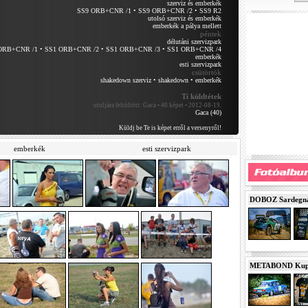
szerviz és emberkék
SS9 ORB+CNR /1
•
SS9 ORB+CNR /2
•
SS9 R2
utolsó szerviz és emberkék
emberkék a pálya mellett
péntek
délutáni szervizpark
ORB+CNR /1
•
SS1 ORB+CNR /2
•
SS1 ORB+CNR /3
•
SS1 ORB+CNR /4
emberkék
esti szervizpark
csütörtök
shakedown szerviz
•
shakedown
•
emberkék
Ti küldtétek
utoljára feltöltött:
Gaca • 40 képet • 2012-08-19.
Gaca (40)
Küldj be Te is képet erről a versenyről!
emberkék
esti szervizpark
DOBOZ Sardegna 
METABOND Kupa 