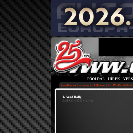
FŐOLDAL
|
HÍREK
|
VER
|
|
|
fotoalbumok
egysoros
ti küldtétek
Evo IV előtt feltöltö
4. Arad Rally
Arad Rallye 2012
• rally ob