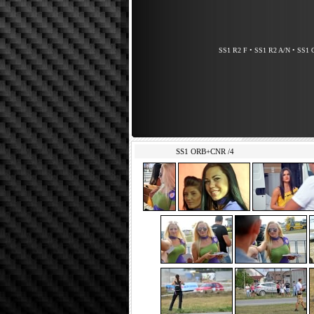
SS1 R2 F
•
SS1 R2 A/N
•
SS1 
SS1 ORB+CNR /4