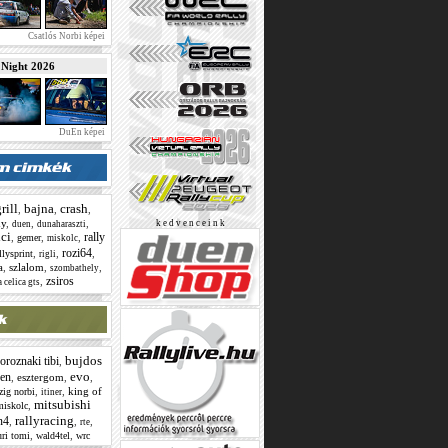
Csatlós Norbi képei
ight 2026
DuEn képei
rill
bajna
crash
,
,
,
hy
,
,
,
k e d v e n c e i n k
duen
dunaharaszti
ici
rally
,
,
,
gemer
miskolc
rozi64
,
,
,
llysprint
rigli
a
,
szlalom
,
,
szombathely
zsiros
,
 celica gts
bujdos
oroznaki tibi
,
evo
en
,
esztergom
,
,
,
,
king of
zig norbi
itiner
mitsubishi
,
miskolc
rallyracing
n4
,
,
,
rte
,
,
uri tomi
wald4tel
wrc