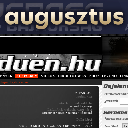
SENYEK
|
FOTÓALBUM
|
VIDEÓK
|
HIRDETŐTÁBLA
|
SHOP
|
LEVONÓ
|
LIN
|
tt képek
képek feltöltése
2012-08-17.
Románia, Arad
Fotós barátaink küldték:
don aradi képeslapja
Balázs Attila (
rallyphoto.ro
) képei
shakedown
•
péntek
•
szombat
•
céldobogó
DuEn képei
szombat
SS3 ORB+CNR /1
•
SS3 crash
•
SS3 ORB+CNR /2
•
SS3 R2