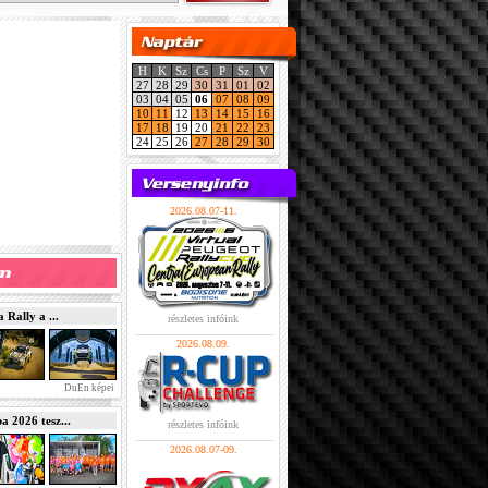
H
K
Sz
Cs
P
Sz
V
27
28
29
30
31
01
02
03
04
05
06
07
08
09
10
11
12
13
14
15
16
17
18
19
20
21
22
23
24
25
26
27
28
29
30
2026.08.07-11.
Rally a ...
részletes infóink
2026.08.09.
DuEn képei
2026 tesz...
részletes infóink
2026.08.07-09.