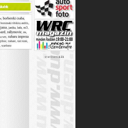
borbereki csaba
w
,
,
,
,
boroznaki tibikiss andris
jana
,
,
,
,
m3
,
janika
lada
ard
rallymovie
,
,
,
rte
subaru impreza
,
ia wrc
,
,
,
gtfour
trabant
turi tomi
,
wartbmw
s t a t i s z t i k á k