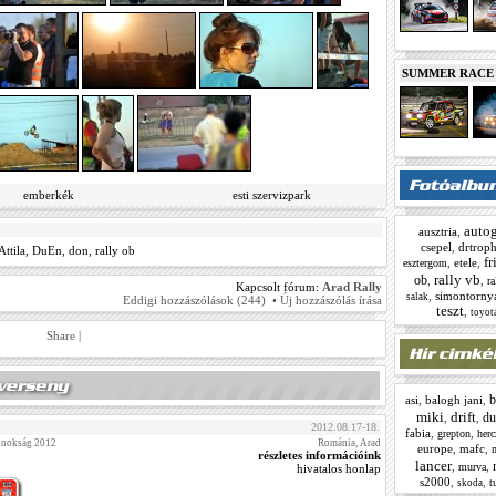
SUMMER RACE N
emberkék
esti szervizpark
autog
ausztria
,
csepel
,
drtrop
Attila
,
DuEn
,
don
,
rally ob
fr
,
etele
,
esztergom
rally vb
ob
,
,
ra
Kapcsolt fórum:
Arad Rally
,
simontorny
salak
Eddigi hozzászólások (244)
•
Új hozzászólás írása
teszt
,
toyota
Share
|
b
asi
,
balogh jani
,
miki
drift
du
,
,
2012.08.17-18.
fabia
,
,
grepton
herc
jnokság 2012
Románia, Arad
europe
,
mafc
,
részletes információink
lancer
,
,
murva
hivatalos honlap
s2000
,
,
t
skoda