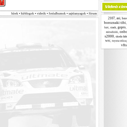
hírek • hírblogok • videók • fotóalbumok • sajtóanyagok • fórum
2107
asi
,
,
bm
boroznaki tibi
gopro
,
,
crash
bzrt
onbo
,
mitsubishi
s2000
,
skoda fab
wrc
,
toyota celica 
vfts