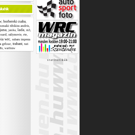
w
borbereki csaba
,
,
oznaki tibikiss andris
,
jana
lada
,
,
,
,
m3
janika
oard
,
,
rte
,
rallymovie
bia wrc
,
subaru impreza
trabant
a gtfour
,
,
turi
,
fts
wartbmw
s t a t i s z t i k á k