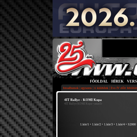
FŐOLDAL
|
HÍREK
|
VER
|
|
|
fotoalbumok
egysoros
ti küldtétek
Evo IV előtt feltöltö
4IT Rallye - KOMI Kupa
4IT Rallye KOMI Kupa
• amatőr
1.kör/1
•
1.kör/2
•
1.kör/3
•
1.kör/4
•
S2000