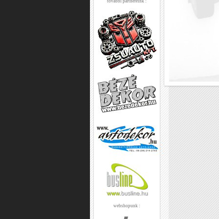
további partnereink :
webshopunk :