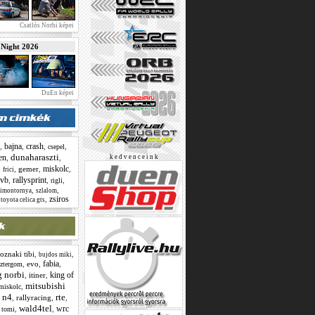
Csatlós Norbi képei
ight 2026
DuEn képei
bajna
crash
,
,
,
,
csepel
dunaharaszti
en
,
,
k e d v e n c e i n k
miskolc
,
,
gemer
,
,
frici
 vb
rallysprint
,
,
,
rigli
,
,
simontornya
szlalom
zsiros
,
,
toyota celica gts
oznaki tibi
,
,
bujdos miki
fabia
,
evo
,
,
sztergom
g norbi
king of
,
itiner
,
mitsubishi
,
miskolc
n4
rte
,
,
rallyracing
,
,
wald4tel
wrc
,
,
i tomi