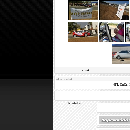
1.kör/4
Albumcímkék
4IT
,
DuEn
,
h i r d e t é s