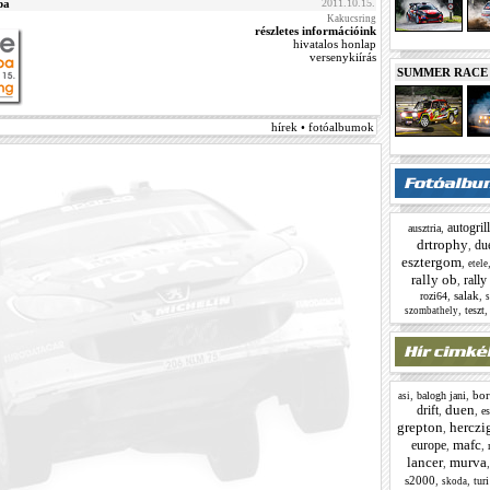
pa
2011.10.15.
Kakucsring
részletes információink
hivatalos honlap
versenykiírás
SUMMER RACE N
hírek • fotóalbumok
autogrill
,
ausztria
drtrophy
du
,
esztergom
,
etele
rally ob
rally
,
,
salak
,
rozi64
,
teszt
szombathely
,
,
bor
balogh jani
asi
duen
drift
,
,
e
grepton
herczi
,
mafc
europe
,
,
lancer
murva
,
s2000
,
,
tur
skoda