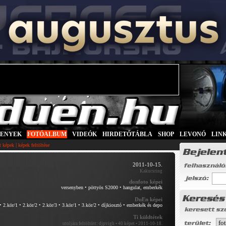
SENYEK
|
FOTÓALBUM
|
VIDEÓK
|
HIRDETŐTÁBLA
|
SHOP
|
LEVONÓ
|
LIN
|
tt képek
képek feltöltése
2011-10-15.
Kakucsring
donfoto képei
versenyben
•
pöttyös S2000
•
hangulat, emberkék
DuEn képei
•
2.kör/1
•
2.kör/2
•
2.kör/3
•
3.kör/1
•
3.kör/2
•
díjkiosztó
•
emberkék és depo
Ti küldtétek
utoljára feltöltött:
djpvigh • 40 képet • 2011-10-18.