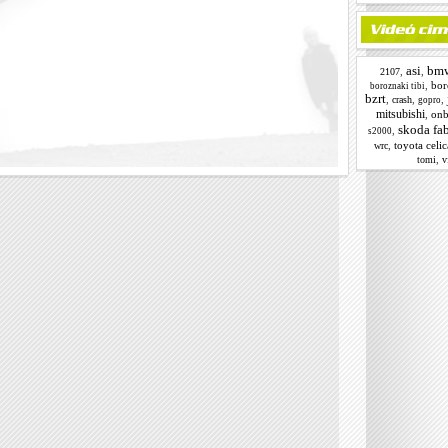
asi
bm
,
,
2107
,
bor
boroznaki tibi
bzrt
,
,
,
crash
gopro
mitsubishi
,
onb
skoda fa
,
s2000
,
toyota celic
wrc
,
tomi
v