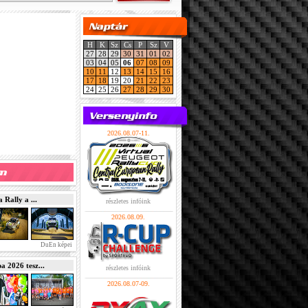
H
K
Sz
Cs
P
Sz
V
27
28
29
30
31
01
02
03
04
05
06
07
08
09
10
11
12
13
14
15
16
17
18
19
20
21
22
23
24
25
26
27
28
29
30
2026.08.07-11.
Rally a ...
részletes infóink
2026.08.09.
DuEn képei
2026 tesz...
részletes infóink
2026.08.07-09.