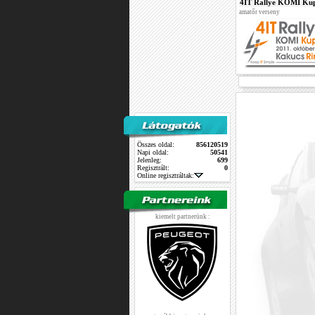
4IT Rallye KOMI Ku
amatőr verseny
Összes oldal:
856120519
Napi oldal:
50541
Jelenleg:
699
Regisztrált:
0
Online regisztráltak:
kiemelt partnerünk :