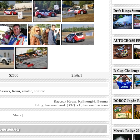
Drift Kings Summe
AUTOCROSS EB 2
R-Cup Challeng
S2000
2.kör/1
Kakucs
,
Komi
,
amatőr
,
donfoto
DOBOZ Japán Ra
Kapcsolt fórum:
Rallyongók fóruma
Eddigi hozzászólások (392)
•
Új hozzászólás írása
Share
|
Mecsek Rallye 2