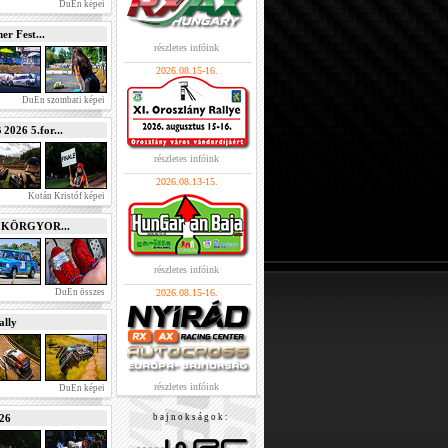
DuEn képei
r Fest...
részletes infóink
2026.08.15-16.
DuEn szombati képei
026 5.for...
részletes infóink
2026.08.13-15.
Kotán Kristóf képei
e KÖRGYOR...
részletes infóink
DuEn összes
2026.08.15-16.
lly
részletes infóink
DuEn képei
026
b a j n o k s á g o k :