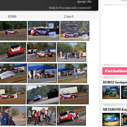
djpvigh (40)
Küldj be Te is képet erről a versenyről!
S2000
2.kör/1
DOBOZ Sardegna 
METABOND Kupa 