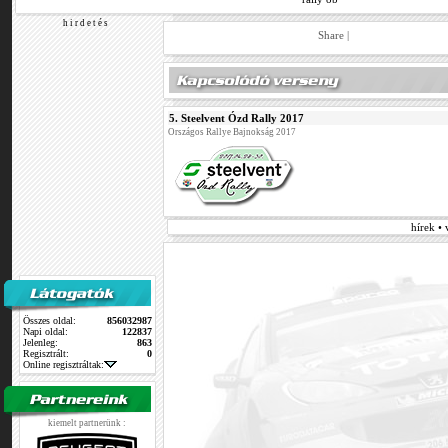
h i r d e t é s
Share
|
5. Steelvent Ózd Rally 2017
Országos Rallye Bajnokság 2017
hírek •
Összes oldal:
856032987
Napi oldal:
122837
Jelenleg:
863
Regisztrált:
0
Online regisztráltak:
kiemelt partnerünk :