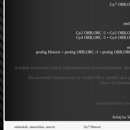
Gy7 ORB,O
emb
Gy2 ORB,ORC /1
•
Gy2 ORB,O
Gy4 ORB,ORC /1
•
Gy4 ORB,O
e
prológ Historic
•
prológ ORB,ORC /1
•
prológ ORB,OR
A képek módosítás nélkül jogdíjmentesen felhasználhatóak, like
Ha szeretnéd megszerezni az eredeti file-t, amiből akár 
akkor írj nekün
utoljára feltöltött:
kin
Küldj be Te
emberkék, atmoszféra, szerviz
Gy7 Historic