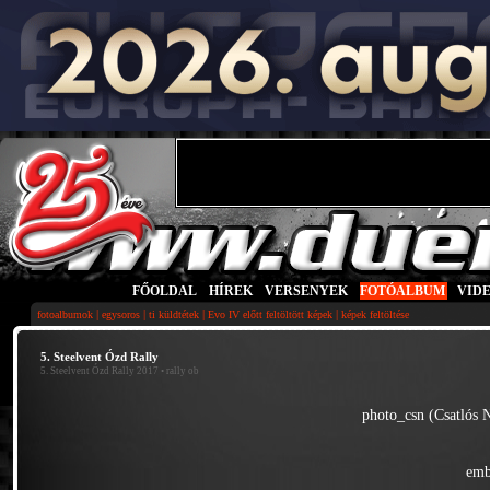
FŐOLDAL
|
HÍREK
|
VERSENYEK
|
FOTÓALBUM
|
VID
|
|
|
|
fotoalbumok
egysoros
ti küldtétek
Evo IV előtt feltöltött képek
képek feltöltése
5. Steelvent Ózd Rally
5. Steelvent Ózd Rally 2017
• rally ob
photo_csn (Csatlós 
emb