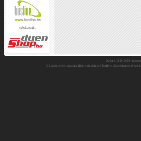
webshopunk :
DuEn © 1999-2026 •
impres
A honlap eredeti tartalma, illetve oldalainak bármilyen alkotóeleme (szöveg, ké