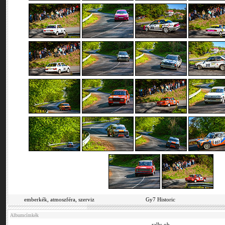
emberkék, atmoszféra, szerviz
Gy7 Historic
Albumcímkék
rally ob