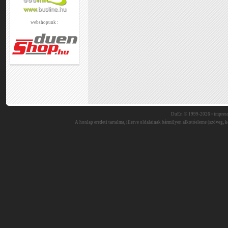
webshopunk :
DuEn © 1999-2026 •
impres
A honlap eredeti tartalma, illetve oldalainak bármilyen alkotóeleme (szöveg, ké