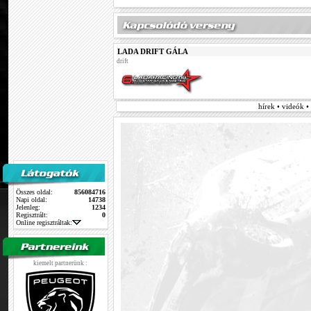
LADA DRIFT GÁLA
drift
hírek • videók 
Összes oldal:
856084716
Napi oldal:
14738
Jelenleg:
1234
Regisztrált:
0
Online regisztráltak:
kiemelt partnerünk :