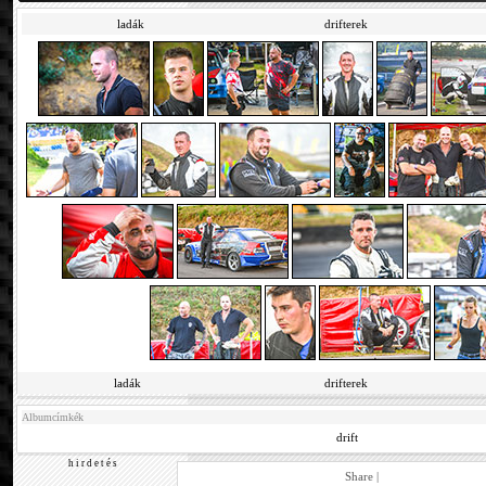
ladák
drifterek
ladák
drifterek
Albumcímkék
drift
h i r d e t é s
Share
|