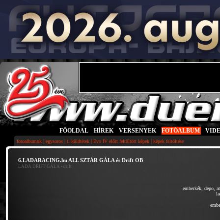
FŐOLDAL
|
HÍREK
|
VERSENYEK
|
FOTÓALBUM
|
VID
|
|
|
|
fotoalbumok
egysoros
ti küldtétek
Evo IV előtt feltöltött képek
képek feltöltése
6.LADARACING.hu ALL SZTÁR GÁLA és Drift OB
LADA DRIFT GÁLA
• drift
emberkék, depo, a
l
embe