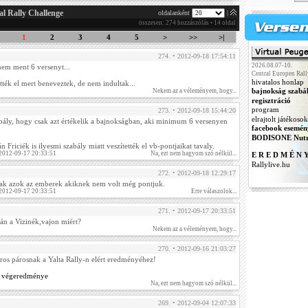
al Rally Challenge
oldalanként
|
összesen: 274 hozzászólás • 14 oldal
1
2
3
4
5
>
>>
>|
274. • 2012-09-18 17:54:11
2026.08.07-10.
nem ment 6 versenyt...
Central Europen Rall
hivatalos honlap
tték el mert beneveztek, de nem indultak...
bajnokság szabá
Nekem az a véleményem, hogy...
regisztráció
program
273. • 2012-09-18 15:44:20
elrajtolt játékosok
bály, hogy csak azt értékelik a bajnokságban, aki minimum 6 versenyen
facebook esemén
BODISONE Nutr
 Friciék is ilyesmi szabály miatt veszítették el vb-pontjaikat tavaly.
 2012-09-17 20:33:51
Na, ezt nem hagyom szó nélkül...
E R E D M É N 
Rallylive.hu
272. • 2012-09-18 12:29:17
tak azok az emberek akiknek nem volt még pontjuk.
 2012-09-17 20:33:51
Erre válaszolok...
271. • 2012-09-17 20:33:51
lán a Vizinék,vajon miért?
Nekem az a véleményem, hogy...
270. • 2012-09-16 21:03:27
iros párosnak a Yalta Rally-n elért eredményéhez!
ny végeredménye
Na, ezt nem hagyom szó nélkül...
269. • 2012-09-04 12:07:33