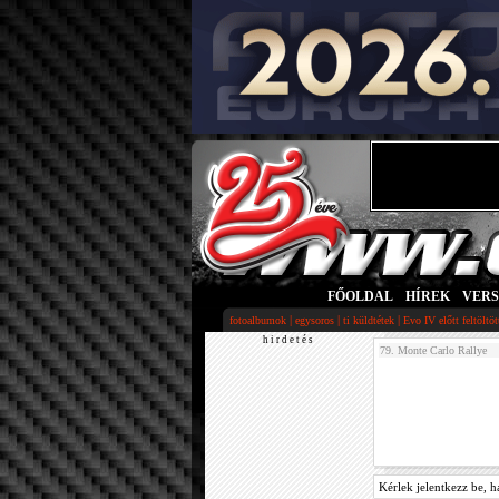
FŐOLDAL
|
HÍREK
|
VER
|
|
|
fotoalbumok
egysoros
ti küldtétek
Evo IV előtt feltöltö
h i r d e t é s
79. Monte Carlo Rallye
Kérlek jelentkezz be, h