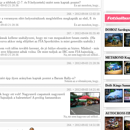
ogy a többiek (2-7. és 9.helyzettek) miért nem kaptak pontot?
-09-03 21:20:36
Én azt mondom, hogy...
268. • 2012-09-04 12:02:18
a versenyen elért helyezésüknek megfelelően megkapták az első, 8. és
at.
-09-03 21:20:36
Én azt mondom, hogy...
DOBOZ Sardegna 
267. • 2012-09-04 05:35:40
rásnak kellene szabályozni, hogy mi van megszakított futam esetén. (Ha
yozva akkor még előjöhet az FIA Sportkódex is mint generális szabály.)
em volt időm tovább keresni, de jó hülye elosztás az biztos. Máshol - más
 erre félpontot adtak volna. De mint tudjuk az IRC nem FIA bajnokág...
-09-03 21:20:36
Na, ezt nem hagyom szó nélkül...
METABOND Kupa 
266. • 2012-09-03 21:20:36
iért épp ilyen arányban kaptak pontot a Barum Rally-n?
Nekem az a véleményem, hogy...
Drift Kings Summe
265. • 2012-09-03 14:21:46
 hogy ott volt! Nagyszerű csapatunk nagyszerű
Sajnáljuk a baleseteket! A prológ fantasztikus
AUTOCROSS EB 2
Na, ezt nem hagyom szó nélkül...
264. • 2012-09-02 14:51:08