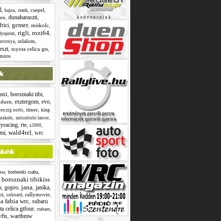
l
,
,
,
csepel
,
crash
bajna
dunaharaszti
en
,
,
k e d v e n c e i n k
gemer
frici
,
,
miskolc
,
rigli
rozi64
,
,
,
llysprint
,
szlalom
,
ntornya
eszt
,
toyota celica gts
,
zsiros
ani
boroznaki tibi
,
,
esztergom
evo
,
duen
,
,
,
,
itiner
,
king
erczig norbi
,
,
iskolc
mitsubishi lancer
lyracing
rte
,
,
,
s2000
wald4tel
omi
wrc
,
,
mw
,
,
borbereki csaba
boroznaki tibikiss
,
jana
h
gopro
janika
,
,
,
,
hi
,
,
rallymovie
,
onboard
a fabia wrc
subaru
,
ta celica gtfour
,
,
trabant
vfts
wartbmw
,