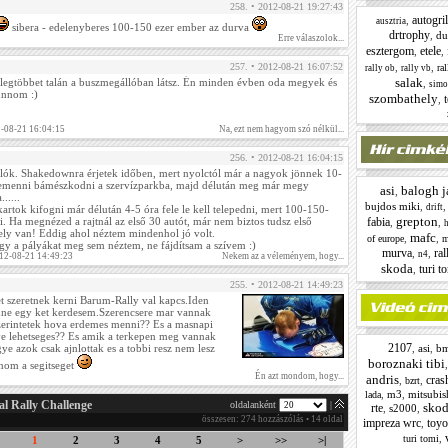
258. • 2012-08-21 19:27:43
autogril
,
ausztria
sibera - edelenyberes 100-150 ezer ember az durva
drtrophy
,
du
Erre válaszolok...
esztergom
etele
,
,
257. • 2012-08-21 16:07:52
,
,
ra
rally ob
rally vb
salak
 legtöbbet talán a buszmegállóban látsz. Én minden évben oda megyek és
,
simo
unnom :)
szombathely
t
,
2-08-21 16:04:15
Na, ezt nem hagyom szó nélkül...
256. • 2012-08-21 16:04:15
lók. Shakedownra érjetek időben, mert nyolctól már a nagyok jönnek 10-
emenni bámészkodni a szervízparkba, majd délután meg már megy
asi
balogh j
,
.....
bujdos miki
,
drift
kartok kifogni már délután 4-5 óra fele le kell telepedni, mert 100-150-
grepton
. Ha megnézed a rajtnál az első 30 autót, már nem biztos tudsz első
fabia
,
,
h
hely van! Eddig ahol néztem mindenhol jó volt.
mafc
,
,
of europe
m
így a pályákat meg sem néztem, ne fájdítsam a szívem :)
murva
ral
,
,
n4
012-08-21 14:49:23
Nekem az a véleményem, hogy...
skoda
turi t
,
255. • 2012-08-21 14:49:23
et szeretnek kerni Barum-Rally val kapcs.Iden
nne egy ket kerdesem.Szerencsere mar vannak
zerintetek hova erdemes menni?? Es a masnapi
e lehetseges?? Es amik a terkepen meg vannak
2107
ye azok csak ajnlottak es a tobbi resz nem lesz
,
asi
,
b
boroznaki tibi
onom a segitseget
Én azt mondom, hogy...
andris
cras
,
,
bzrt
,
m3
,
mitsubis
lada
al Rally Challenge
oldalanként
|
skod
rte
,
s2000
,
összesen: 274 hozzászólás • 14 oldal
impreza wrc
toyo
,
,
turi tomi
1
2
3
4
5
>
>>
>|