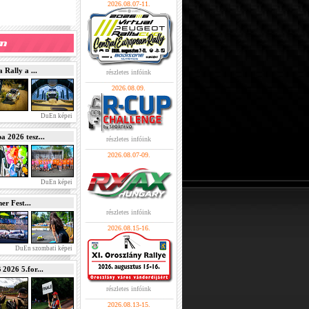
2026.08.07-11.
Rally a ...
részletes infóink
2026.08.09.
DuEn képei
2026 tesz...
részletes infóink
2026.08.07-09.
DuEn képei
r Fest...
részletes infóink
2026.08.15-16.
DuEn szombati képei
026 5.for...
részletes infóink
2026.08.13-15.