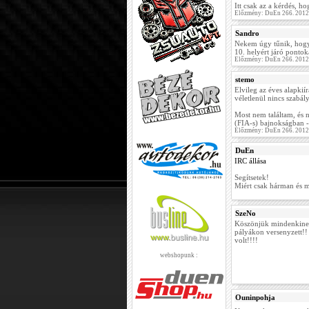
Itt csak az a kérdés, h
Előzmény: DuEn 266. 2012
Sandro
Nekem úgy tűnik, hogy 
10. helyért járó pontok
Előzmény: DuEn 266. 2012
stemo
Elvileg az éves alapkií
véletlenül nincs szabál
Most nem találtam, és n
(FIA-s) bajnokságban -
Előzmény: DuEn 266. 2012
DuEn
IRC állása
Segítsetek!
Miért csak hárman és m
SzeNo
Köszönjük mindenkinek
pályákon versenyzett!! 
volt!!!!
webshopunk :
Ouninpohja