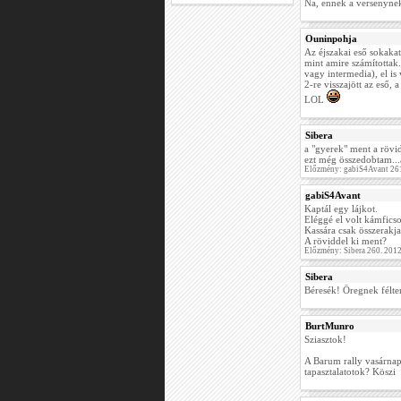
Na, ennek a versenynek 
Ouninpohja
Az éjszakai eső sokakat
mint amire számítottak.
vagy intermedia), el i
2-re visszajött az eső,
LOL
Sibera
a "gyerek" ment a rövidd
ezt még összedobtam...
Előzmény: gabiS4Avant 26
gabiS4Avant
Kaptál egy lájkot.
Eléggé el volt kámfics
Kassára csak összerakja.
A röviddel ki ment?
Előzmény: Sibera 260. 201
Sibera
Béresék! Öregnek félteng
BurtMunro
Sziasztok!
A Barum rally vasárnap
tapasztalatotok? Köszi