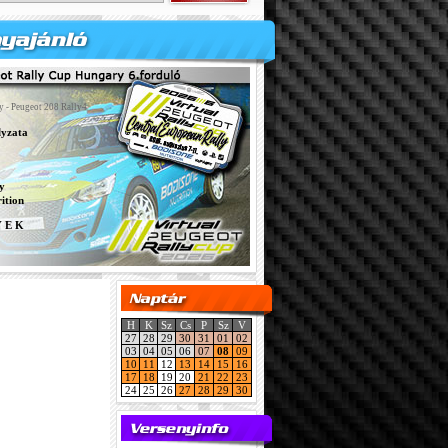
y - Peugeot 208 Rally4
lyzata
y
ition
Y E K
H
K
Sz
Cs
P
Sz
V
27
28
29
30
31
01
02
03
04
05
06
07
08
09
10
11
12
13
14
15
16
17
18
19
20
21
22
23
24
25
26
27
28
29
30