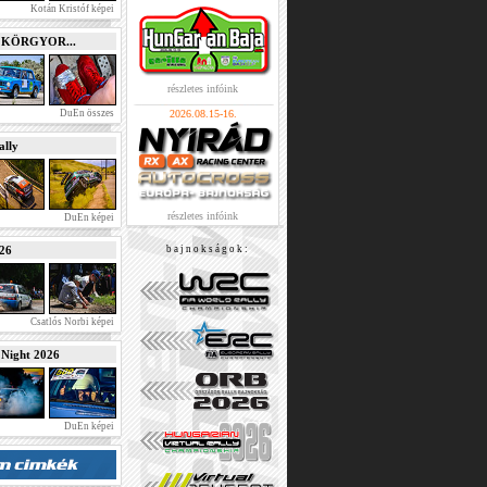
Kotán Kristóf képei
e KÖRGYOR...
részletes infóink
DuEn összes
2026.08.15-16.
lly
részletes infóink
DuEn képei
026
b a j n o k s á g o k :
Csatlós Norbi képei
ight 2026
DuEn képei