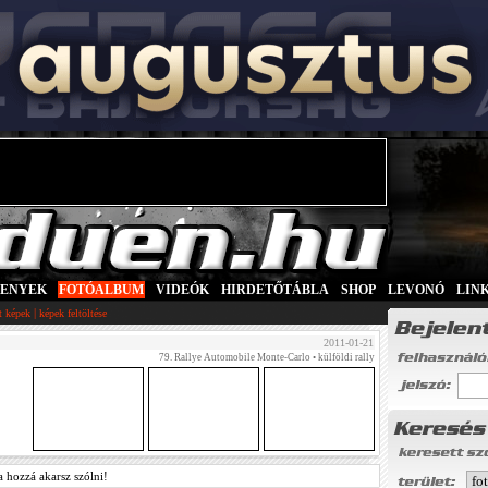
SENYEK
|
FOTÓALBUM
|
VIDEÓK
|
HIRDETŐTÁBLA
|
SHOP
|
LEVONÓ
|
LIN
|
tt képek
képek feltöltése
2011-01-21
79. Rallye Automobile Monte-Carlo
• külföldi rally
a hozzá akarsz szólni!