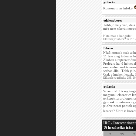
gtilacko
Koszonom az infokat
edelenyberes
Több jó hely van, de a
még nem sikerült meg
Hatalmas a hangulat!
Előzmény: Sibera 256. 201
Sibera
Nézői pontok csak aján
11 fele meg érdemes b
Zlínben a rajtceremónia.
Prológra ha jó helyet a
ezer ember szokta nézni
sorban állni. Több jó 
Csak pénteken leszek, 
Előzmény: gtilacko 255. 2
gtilacko
Sziasztok! Kis segitseg
megyunk eloszor es le
terkepek..a prologon s
gyorsokon satrazas ugy
jelolve nezoi pontok ug
lezarva? Elore is kosz
IRC - Intercontinent
Új hozzászólás írása
|<
<<
<