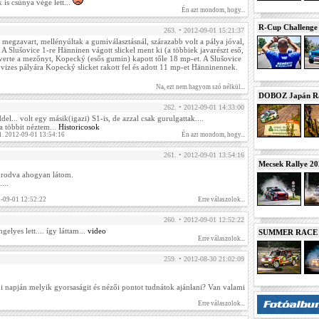
is csúnya vége lett...
Én azt mondom, hogy...
R-Cup Challeng
263. • 2012-09-01 15:21:37
 megzavart, mellényúltak a gumiválasztásnál, szárazabb volt a pálya jóval,
 A Slušovice 1-re Hänninen vágott slickel ment ki (a többiek javarészt eső,
s verte a mezőnyt, Kopecký (esős gumin) kapott tőle 18 mp-et. A Slušovice
 a vizes pályára Kopecký slicket rakott fel és adott 11 mp-et Hänninennek.
Na, ezt nem hagyom szó nélkül...
DOBOZ Japán Ra
262. • 2012-09-01 14:33:00
el... volt egy másik(igazi) S1-is, de azzal csak gurulgattak....
a többit néztem...
Historicosok
1. 2012-09-01 13:54:16
Én azt mondom, hogy...
261. • 2012-09-01 13:54:16
Mecsek Rallye 2
orodva ahogyan látom.
...
2-09-01 12:52:22
Erre válaszolok...
260. • 2012-09-01 12:52:22
elyes lett.... így láttam...
video
SUMMER RACE N
Erre válaszolok...
259. • 2012-08-30 21:02:09
i napján melyik gyorsaságit és nézői pontot tudnátok ajánlani? Van valami
Erre válaszolok...