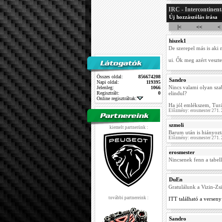
IRC - Intercontinent
Új hozzászólás írása
|<
<<
<
hiszek1
De szerepel más is aki 
ui. Ők meg azért veszte
Összes oldal:
856674208
Sandro
Napi oldal:
119395
Nincs valami olyan sza
Jelenleg:
1066
Regisztrált:
0
elindul?
Online regisztráltak:
Ha jól emlékszem, Turán
Előzmény: erosmester 271.
szmoli
kiemelt partnerünk :
Barum után is hiányoz
Előzmény: erosmester 271.
erosmester
Nincsenek fenn a tabel
DuEn
Gratulálunk a Vizin-Zs
további partnereink :
ITT található a verse
Sandro