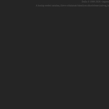
DuEn © 1999-2026 •
impres
A honlap eredeti tartalma, illetve oldalainak bármilyen alkotóeleme (szöveg, ké