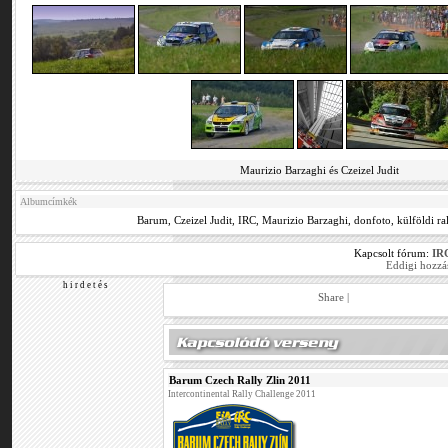
Maurizio Barzaghi és Czeizel Judit
Albumcímkék
Barum
,
Czeizel Judit
,
IRC
,
Maurizio Barzaghi
,
donfoto
,
külföldi ra
Kapcsolt fórum:
IRC
Eddigi hozzá
h i r d e t é s
Share
|
Barum Czech Rally Zlin 2011
Intercontinental Rally Challenge 2011