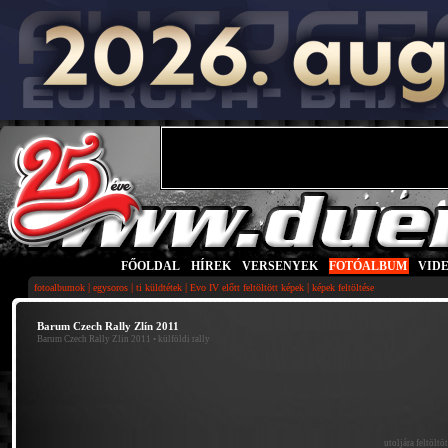
FŐOLDAL
|
HÍREK
|
VERSENYEK
|
FOTÓALBUM
|
VID
|
|
|
|
fotoalbumok
egysoros
ti küldtétek
Evo IV előtt feltöltött képek
képek feltöltése
Barum Czech Rally Zlín 2011
Barum Czech Rally Zlin 2011
• külföldi rally
utoljára feltöltö