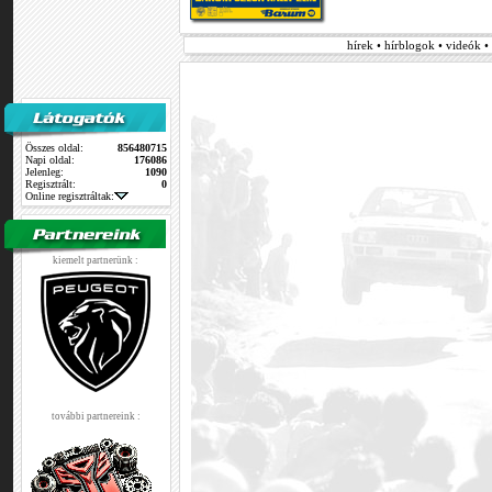
hírek • hírblogok • videók 
Összes oldal:
856480715
Napi oldal:
176086
Jelenleg:
1090
Regisztrált:
0
Online regisztráltak:
kiemelt partnerünk :
további partnereink :