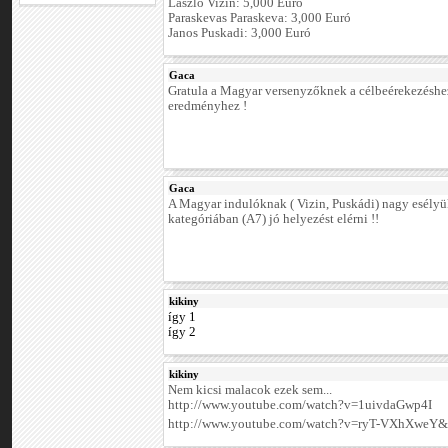
Laszlo Vizin: 5,000 Euró
Paraskevas Paraskeva: 3,000 Euró
Janos Puskadi: 3,000 Euró
Gaca
Gratula a Magyar versenyzőknek a célbeérekezéshez
eredményhez !
Gaca
A Magyar indulóknak ( Vizin, Puskádi) nagy esélyü
kategóriában (A7) jó helyezést elérni !!
kikiny
így 1
így 2
kikiny
Nem kicsi malacok ezek sem...
http://www.youtube.com/watch?v=1uivdaGwp4I
http://www.youtube.com/watch?v=ryT-VXhXweY&f