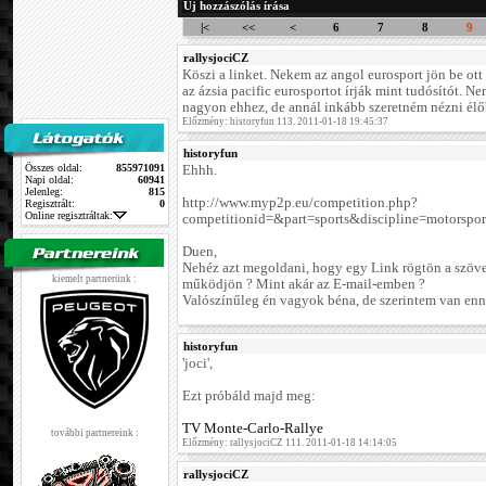
Új hozzászólás írása
|<
<<
<
6
7
8
9
rallysjociCZ
Köszi a linket. Nekem az angol eurosport jön be ott
az ázsia pacific eurosportot írják mint tudósítót. N
nagyon ehhez, de annál inkább szeretném nézni élőb
Előzmény: historyfun 113. 2011-01-18 19:45:37
historyfun
Összes oldal:
855971091
Ehhh.
Napi oldal:
60941
Jelenleg:
815
http://www.myp2p.eu/competition.php?
Regisztrált:
0
Online regisztráltak:
competitionid=&part=sports&discipline=motorspor
Duen,
Nehéz azt megoldani, hogy egy Link rögtön a szöve
kiemelt partnerünk :
működjön ? Mint akár az E-mail-emben ?
Valószínűleg én vagyok béna, de szerintem van enné
historyfun
'joci',
Ezt próbáld majd meg:
TV Monte-Carlo-Rallye
további partnereink :
Előzmény: rallysjociCZ 111. 2011-01-18 14:14:05
rallysjociCZ