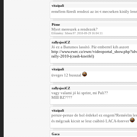
vitaipali
remélem füredi rendezi az irc-t mecseken király le
Pöme
Miert mereszek a rendezok?
Előzmény: Sibera 97. 2010-09-29 16:04:11
rallysjociCZ
Jó ez a Barumos lassító. Pár emberrel kib.aszott
http://www.ewrc.cz/ewrc/videoportal_show.php?id
rally-2010-(crash-kneifel)
vitaipali
üveges 12 busszal
rallysjociCZ
vagy valami jó ki sprint, mi Pali??
MIII BZ????
vitaipali
persze-persze de hol érdekel ez engem?Reméelm les
és mégcsak kicsit se lesz csábitó LACA-forever
Gaca