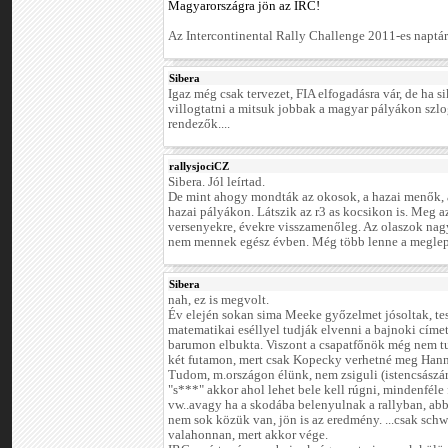
Magyarországra jön az IRC!
Az Intercontinental Rally Challenge 2011-es naptár
Sibera
Igaz még csak tervezet, FIA elfogadásra vár, de ha s
villogtatni a mitsuk jobbak a magyar pályákon szl
rendezők....
rallysjociCZ
Sibera. Jól leírtad.
De mint ahogy mondták az okosok, a hazai menők, az
hazai pályákon. Látszik az r3 as kocsikon is. Meg a
versenyekre, évekre visszamenőleg. Az olaszok nag
nem mennek egész évben. Még több lenne a meglepi
Sibera
nah, ez is megvolt.
Év elején sokan sima Meeke győzelmet jósoltak, te
matematikai eséllyel tudják elvenni a bajnoki címe
barumon elbukta. Viszont a csapatfőnök még nem tu
két futamon, mert csak Kopecky verhetné meg Hann
Tudom, m.országon élünk, nem zsiguli (istencsászá
"s***" akkor ahol lehet bele kell rúgni, mindenféle
vw..avagy ha a skodába belenyulnak a rallyban, abbó
nem sok közük van, jön is az eredmény. ...csak schw
valahonnan, mert akkor vége.