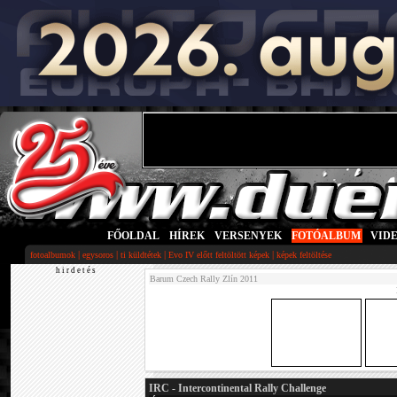
FŐOLDAL
|
HÍREK
|
VERSENYEK
|
FOTÓALBUM
|
VID
|
|
|
|
fotoalbumok
egysoros
ti küldtétek
Evo IV előtt feltöltött képek
képek feltöltése
h i r d e t é s
Barum Czech Rally Zlín 2011
IRC - Intercontinental Rally Challenge