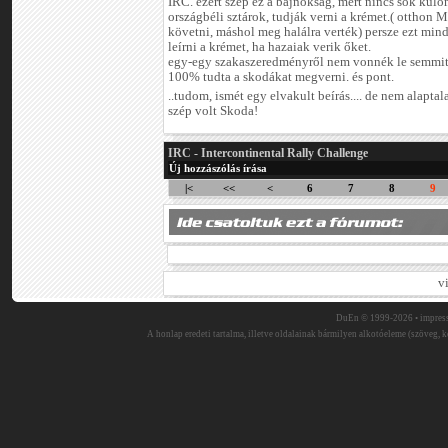
IRC. ezért szép ez a bajnokság, mert nincs sok külön
országbéli sztárok, tudják verni a krémet.( otthon M
követni, máshol meg halálra verték) persze ezt min
leírni a krémet, ha hazaiak verik őket.
egy-egy szakaszeredményről nem vonnék le semmit, 
100% tudta a skodákat megverni. és pont.
..tudom, ismét egy elvakult beírás.... de nem alapta
szép volt Skoda!
IRC - Intercontinental Rally Challenge
Új hozzászólás írása
|<
<<
<
6
7
8
9
v
DuEn © 1999-2026 •
impres
A honlap eredeti tartalma, illetve oldalainak bármilyen alkotóeleme (szöveg, ké