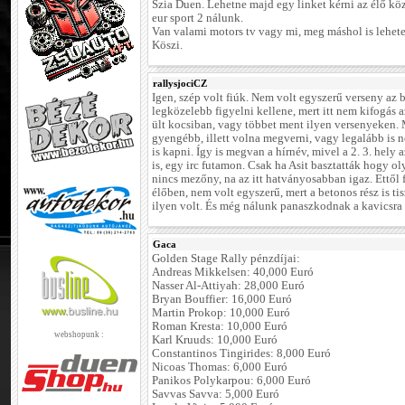
Szia Duen. Lehetne majd egy linket kérni az élő kö
eur sport 2 nálunk.
Van valami motors tv vagy mi, meg máshol is lehetet
Köszi.
rallysjociCZ
Igen, szép volt fiúk. Nem volt egyszerű verseny az b
legközelebb figyelni kellene, mert itt nem kifogás 
ült kocsiban, vagy többet ment ilyen versenyeken. M
gyengébb, illett volna megverni, vagy legalább is n
is kapni. Így is megvan a hírnév, mivel a 2. 3. hel
is, egy irc futamon. Csak ha Asit basztatták hogy o
nincs mezőny, na az itt hatványosabban igaz. Ettől 
élőben, nem volt egyszerű, mert a betonos rész is ti
ilyen volt. És még nálunk panaszkodnak a kavicsra 
Gaca
Golden Stage Rally pénzdíjai:
Andreas Mikkelsen: 40,000 Euró
Nasser Al-Attiyah: 28,000 Euró
Bryan Bouffier: 16,000 Euró
Martin Prokop: 10,000 Euró
Roman Kresta: 10,000 Euró
webshopunk :
Karl Kruuds: 10,000 Euró
Constantinos Tingirides: 8,000 Euró
Nicoas Thomas: 6,000 Euró
Panikos Polykarpou: 6,000 Euró
Savvas Savva: 5,000 Euró