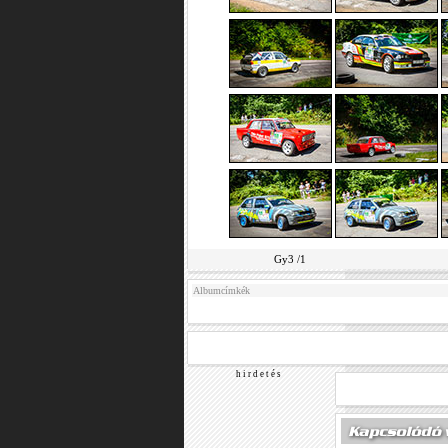
Gy3 /1
Albumcímkék
h i r d e t é s