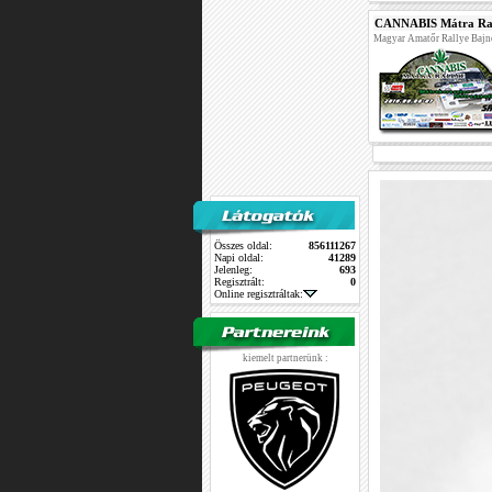
CANNABIS Mátra Ra
Magyar Amatőr Rallye Baj
Összes oldal:
856111267
Napi oldal:
41289
Jelenleg:
693
Regisztrált:
0
Online regisztráltak:
kiemelt partnerünk :