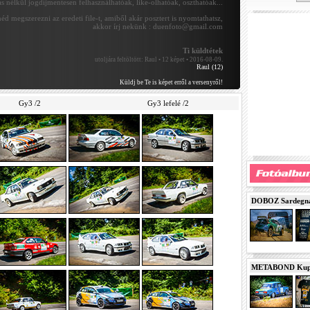
 nélkül jogdíjmentesen felhasználhatóak, like-olhatóak, oszthatóak...
éd megszerezni az eredeti file-t, amiből akár posztert is nyomtathatsz,
akkor írj nekünk : duenfoto@gmail.com
Ti küldtétek
utoljára feltöltött:
Raul • 12 képet • 2016-08-09.
Raul (12)
Küldj be Te is képet erről a versenyről!
Gy3 /2
Gy3 lefelé /2
DOBOZ Sardegna 
METABOND Kupa 