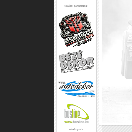
további partnereink :
webshopunk :