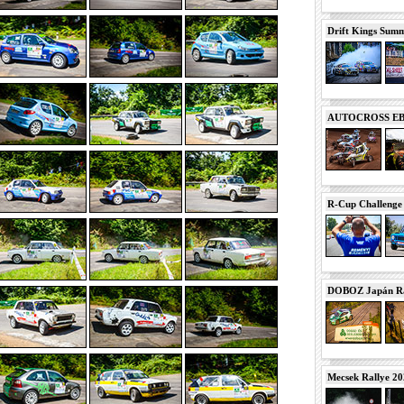
Drift Kings Summe
AUTOCROSS EB 2
R-Cup Challeng
DOBOZ Japán Ra
Mecsek Rallye 2