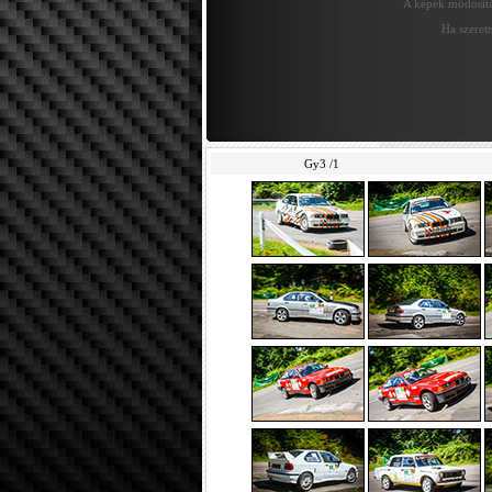
A képek módosítás
Ha szeretn
Gy3 /1