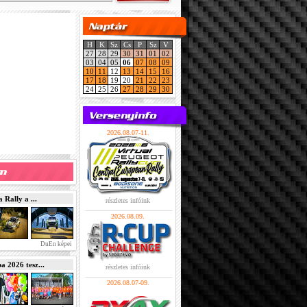
H
K
Sz
Cs
P
Sz
V
27
28
29
30
31
01
02
03
04
05
06
07
08
09
10
11
12
13
14
15
16
17
18
19
20
21
22
23
24
25
26
27
28
29
30
2026.08.07-11.
Rally a ...
részletes infóink
2026.08.09.
DuEn képei
2026 tesz...
részletes infóink
2026.08.07-09.