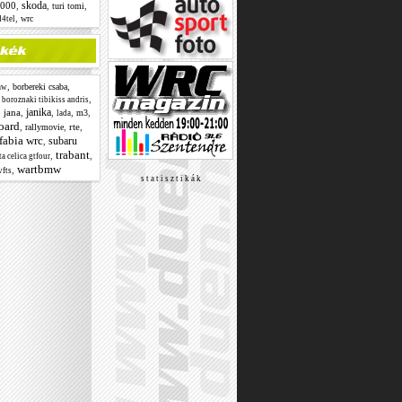
skoda
2000
,
,
,
turi tomi
,
wrc
4tel
,
,
borbereki csaba
mw
,
,
boroznaki tibikiss andris
janika
,
jana
,
,
,
,
m3
lada
oard
,
,
rte
,
rallymovie
fabia wrc
subaru
,
trabant
,
,
a celica gtfour
wartbmw
,
vfts
s t a t i s z t i k á k