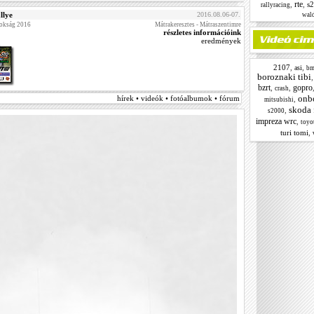
rte
,
,
s
rallyracing
llye
2016.08.06-07.
wald
nokság 2016
Mátrakeresztes - Mátraszentimre
részletes információink
eredmények
2107
,
,
asi
b
boroznaki tibi
bzrt
gopro
,
,
crash
onb
hírek • videók • fotóalbumok • fórum
,
mitsubishi
skoda 
,
s2000
impreza wrc
,
toyot
turi tomi
,