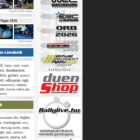
Csatlós Norbi képei
ight 2026
DuEn képei
ll
,
,
,
,
bajna
crash
csepel
en
dunaharaszti
k e d v e n c e i n k
,
,
gemer
frici
,
,
,
miskolc
 vb
rallysprint
rigli
,
,
,
,
,
szlalom
simontornya
szt
,
toyota celica gts
,
zsiros
bujdos
oroznaki tibi
,
esztergom
n
,
,
evo
,
,
herczig norbi
,
,
itiner
ope
,
,
,
mafc
miskolc
ancer
n4
murva
,
,
,