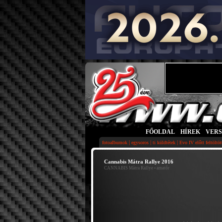
FŐOLDAL
|
HÍREK
|
VER
|
|
|
fotoalbumok
egysoros
ti küldtétek
Evo IV előtt feltöltö
Cannabis Mátra Rallye 2016
CANNABIS Mátra Rallye
• amatőr