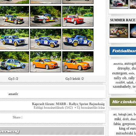
SUMMER RACE N
autogri
,
ausztria
du
drtrophy
,
esztergom
,
,
etele
rally ob
rally
,
Gy3 /2
Gy3 lefelé /2
rozi64
,
salak
,
te
szombathely
,
amatőr
Kapcsolt fórum:
MARB - Rallye Sprint Bajnokság
Eddigi hozzászólások (542)
•
Új hozzászólás írása
,
,
b
asi
balogh jani
Share
|
miki
,
drift
,
due
grepton
fabia
,
king of eur
mitsubishi l