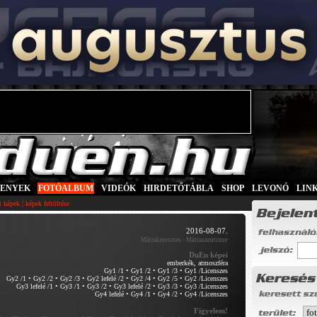
SENYEK
|
FOTÓALBUM
|
VIDEÓK
|
HIRDETŐTÁBLA
|
SHOP
|
LEVONÓ
|
LIN
|
tt képek
képek feltöltése
2016-08-07.
Mátrakeresztes - Mátraszentimre
DuEn képei
emberkék, atmoszféra
Gy1 /1
•
Gy1 /2
•
Gy1 /3
•
Gy1 /Licenszes
Gy2 /1
•
Gy2 /2
•
Gy2 /3
•
Gy2 lefelé /2
•
Gy2 /4
•
Gy2 /5
•
Gy2 /Licenszes
Gy3 lefelé /1
•
Gy3 /1
•
Gy3 /2
•
Gy3 lefelé /2
•
Gy3 /3
•
Gy3 /Licenszes
Gy4 lefelé
•
Gy4 /1
•
Gy4 /2
•
Gy4 /Licenszes
Figyelem!