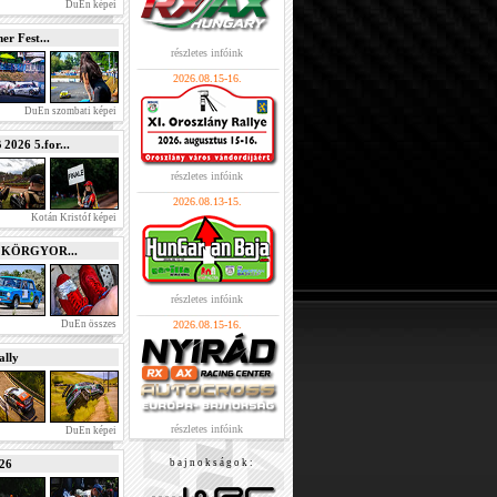
DuEn képei
r Fest...
részletes infóink
2026.08.15-16.
DuEn szombati képei
026 5.for...
részletes infóink
2026.08.13-15.
Kotán Kristóf képei
e KÖRGYOR...
részletes infóink
DuEn összes
2026.08.15-16.
lly
részletes infóink
DuEn képei
026
b a j n o k s á g o k :