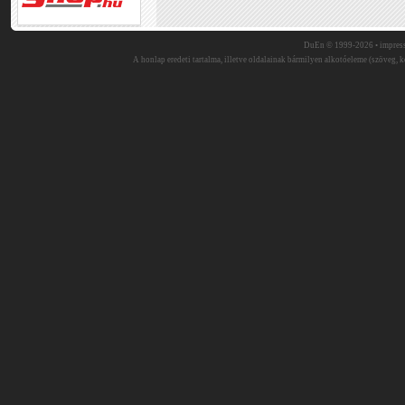
DuEn © 1999-2026 •
impres
A honlap eredeti tartalma, illetve oldalainak bármilyen alkotóeleme (szöveg, ké