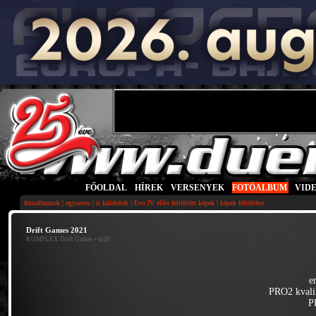
FŐOLDAL
|
HÍREK
|
VERSENYEK
|
FOTÓALBUM
|
VID
|
|
|
|
fotoalbumok
egysoros
ti küldtétek
Evo IV előtt feltöltött képek
képek feltöltése
Drift Games 2021
KOMPLEX Drift Games
• drift
e
PRO2 kvali
P