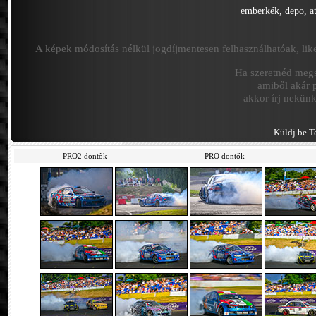
emberkék, depo, a
A képek módosítás nélkül jogdíjmentesen felhasználhatóak, like
Ha szeretnéd megsz
amiből akár p
akkor írj nekün
Küldj be Te
PRO2 döntők
PRO döntők