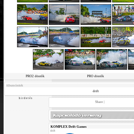
PRO2 döntők
PRO döntők
Albumcímkék
drift
h i r d e t é s
Share
|
KOMPLEX Drift Games
drift