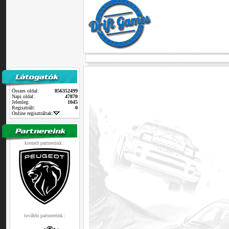
Összes oldal:
856352499
Napi oldal:
47870
Jelenleg:
1045
Regisztrált:
0
Online regisztráltak:
kiemelt partnerünk :
további partnereink :