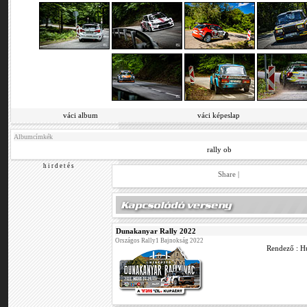
váci album
váci képeslap
Albumcímkék
rally ob
h i r d e t é s
Share
|
Dunakanyar Rally 2022
Országos Rally1 Bajnokság 2022
Rendező : Hu