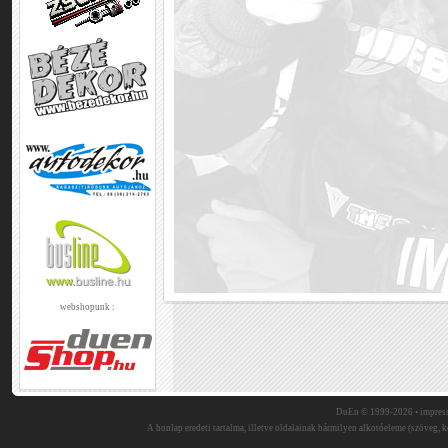
webshopunk :
DuEn © 1999-2026 •
impres
A honlap eredeti tartalma, illetve oldalainak bármilyen alkotóeleme (szöveg, ké