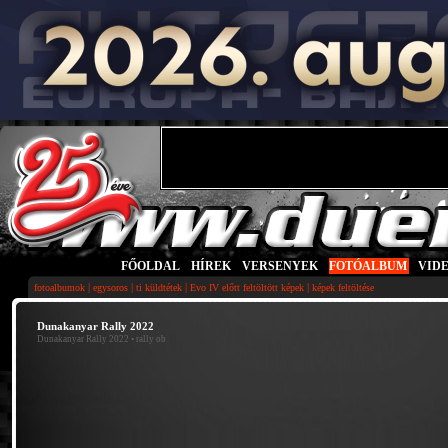
FŐOLDAL
|
HÍREK
|
VERSENYEK
|
FOTÓALBUM
|
VID
|
|
|
|
fotoalbumok
egysoros
ti küldtétek
Evo IV előtt feltöltött képek
képek feltöltése
Dunakanyar Rally 2022
Dunakanyar Rally 2022
• rally ob