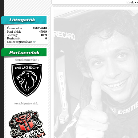
hírek •
Összes oldal:
856352618
Napi oldal:
47989
Jelenleg:
1039
Regisztrált:
0
Online regisztráltak:
kiemelt partnerünk :
további partnereink :