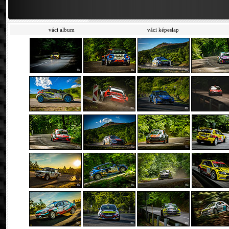
váci album
váci képeslap