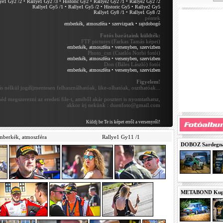
ye1 Gy2 /2
•
Rallye1 Gy2 /3
•
Historic Gy2
•
Rallye2 Gy2 /1
•
Rallye2 Gy2 /2
Rallye1 Gy5 /1
•
Rallye1 Gy5 /2
•
Historic Gy5
•
Rallye2 Gy5
Rallye1 Gy8 /1
•
Rallye1 Gy8 /2
péntek
emberkék, atmoszféra
•
szervizpark
•
rajtdobogó
Fotós barátaink küldték:
FTF pictures (Farkas Tamás képei)
emberkék, atmoszféra
•
versenyben, szervizben
Photo_csn (Csatlós Norbi fotói)
emberkék, atmoszféra
•
versenyben, szervizben
Don (Báles László) fotói
emberkék, atmoszféra
•
versenyben, szervizben
Figyelem!
 nélkül jogdíjmentesen felhasználhatóak, like-olhatóak, oszthatóak...
éd megszerezni az eredeti file-t, amiből akár posztert is nyomtathatsz,
akkor írj nekünk : duenfoto@gmail.com
Küldj be Te is képet erről a versenyről!
mberkék, atmoszféra
Rallye1 Gy11 /1
DOBOZ Sardegna 
METABOND Kupa 