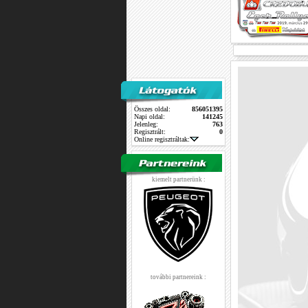
Összes oldal:
856051395
Napi oldal:
141245
Jelenleg:
763
Regisztrált:
0
Online regisztráltak:
kiemelt partnerünk :
további partnereink :