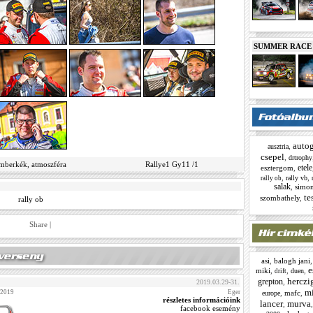
SUMMER RACE N
autog
,
ausztria
csepel
,
drtrophy
mberkék, atmoszféra
Rallye1 Gy11 /1
etele
esztergom
,
,
,
rally vb
rally ob
salak
,
simo
te
szombathely
,
rally ob
Share
|
asi
,
balogh jani
e
miki
,
,
,
duen
drift
herczi
grepton
,
2019.03.29-31.
mi
 2019
Eger
,
mafc
,
europe
részletes információink
lancer
murva
,
facebook esemény