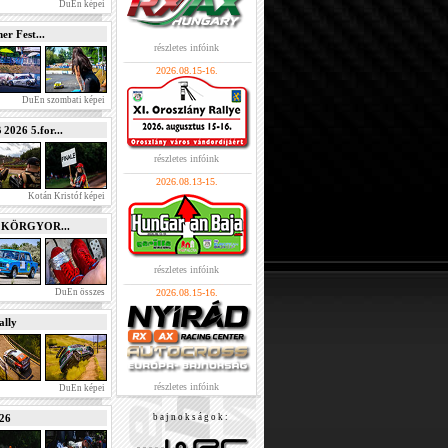
DuEn képei
r Fest...
részletes infóink
2026.08.15-16.
DuEn szombati képei
026 5.for...
részletes infóink
2026.08.13-15.
Kotán Kristóf képei
e KÖRGYOR...
részletes infóink
DuEn összes
2026.08.15-16.
lly
részletes infóink
DuEn képei
026
b a j n o k s á g o k :