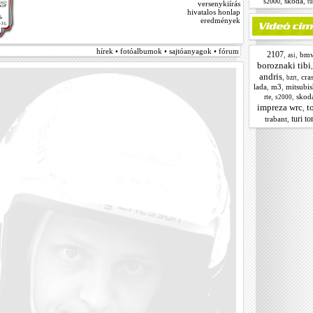
,
skoda
,
s2000
tu
versenykiírás
hivatalos honlap
eredmények
hírek • fotóalbumok • sajtóanyagok • fórum
2107
,
,
bm
asi
boroznaki tibi
andris
,
,
cra
bzrt
lada
,
m3
,
mitsubis
,
,
skoda
rte
s2000
impreza wrc
t
,
turi to
trabant
,