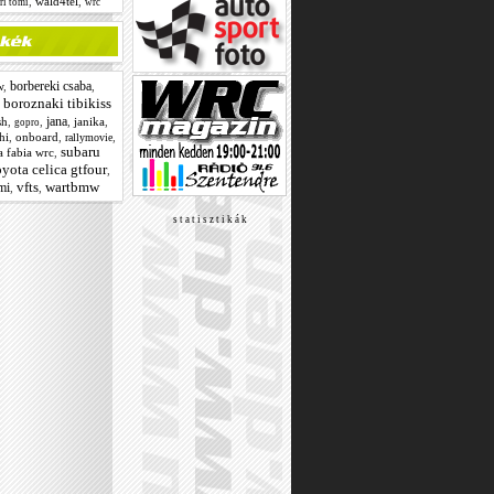
,
wald4tel
,
ri tomi
wrc
borbereki csaba
w
,
,
boroznaki tibikiss
,
jana
sh
,
,
,
janika
,
gopro
hi
,
onboard
,
,
rallymovie
subaru
 fabia wrc
,
oyota celica gtfour
,
vfts
wartbmw
mi
,
,
s t a t i s z t i k á k