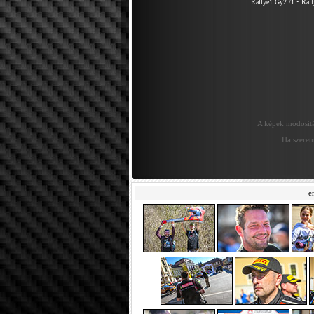
Rallye1 Gy2 /1
•
Rall
A képek módosítás
Ha szeretn
e