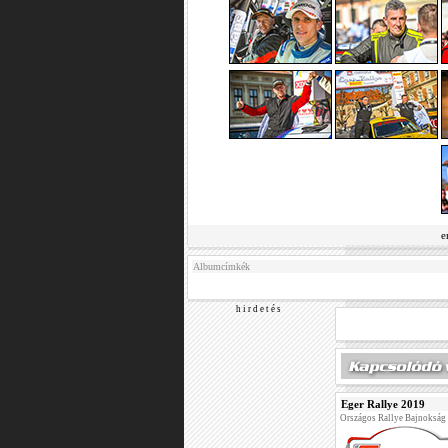
e
Albumcímkék
h i r d e t é s
Eger Rallye 2019
Országos Rallye Bajnokság