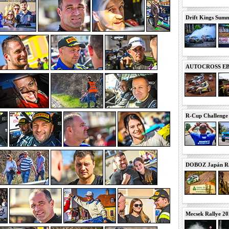
Drift Kings Summe
AUTOCROSS EB 2
R-Cup Challeng
DOBOZ Japán Ra
Mecsek Rallye 2