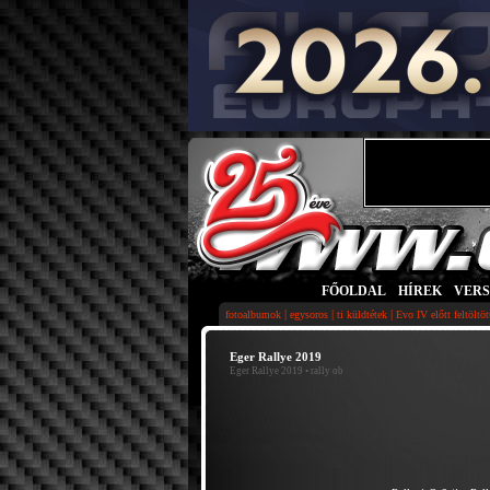
FŐOLDAL
|
HÍREK
|
VER
|
|
|
fotoalbumok
egysoros
ti küldtétek
Evo IV előtt feltöltö
Eger Rallye 2019
Eger Rallye 2019
• rally ob