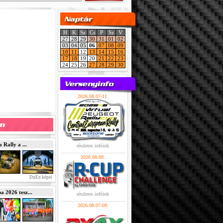
H
K
Sz
Cs
P
Sz
V
27
28
29
30
31
01
02
03
04
05
06
07
08
09
10
11
12
13
14
15
16
17
18
19
20
21
22
23
24
25
26
27
28
29
30
2026.08.07-11.
Rally a ...
részletes infóink
2026.08.09.
DuEn képei
2026 tesz...
részletes infóink
2026.08.07-09.