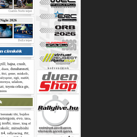
Csatlós Norbi képei
ight 2026
DuEn képei
rill
crash
bajna
,
,
,
dunaharaszti
k e d v e n c e i n k
,
duen
,
,
,
,
,
miskolc
,
frici
gemer
,
,
,
rigli
rozi64
rallysprint
ntornya
,
szlalom
,
szt
toyota celica gts
,
,
zsiros
,
,
bujdos
boroznaki tibi
sztergom
evo
,
,
,
fabia
g norbi
,
itiner
,
king of
skolc
mitsubishi
,
n4
rte
,
,
rallyracing
,
,