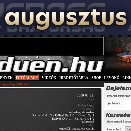
SENYEK
|
FOTÓALBUM
|
VIDEÓK
|
HIRDETŐTÁBLA
|
SHOP
|
LEVONÓ
|
LIN
|
tt képek
képek feltöltése
2019-03-29.
Eger
DuEn képei
vasárnap
emberkék, atmoszféra
Rallye1 Gy11 /1
•
Rallye1 Gy11 /2
•
Historic Gy11
Rallye1 Gy14 /1
•
Rallye1 Gy14 /2
céldobogó
szombat
emberkék, atmoszféra, szerviz