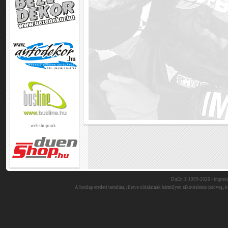
webshopunk :
DuEn © 1999-2026 •
impres
A honlap eredeti tartalma, illetve oldalainak bármilyen alkotóeleme (szöveg, ké