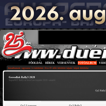
FŐOLDAL
|
HÍREK
|
VERSENYEK
|
FOTÓALBUM
|
VID
|
|
|
|
fotoalbumok
egysoros
ti küldtétek
Evo IV előtt feltöltött képek
képek feltöltése
Geresdlak Rally3 2020
SopiaNET Rally az InterCars kupáért 2020
• amatőr
Gy2 Rally
Gy2 Licenszes
Gy3 Rally3