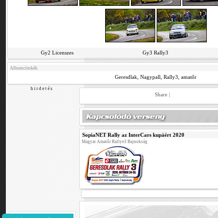
Gy2 Licenszes
Gy3 Rally3
Albumcímkék
Geresdlak
,
Nagypall
,
Rally3
,
amatőr
h i r d e t é s
Share
|
SopiaNET Rally az InterCars kupáért 2020
Magyar Amatőr Rallye3 Bajnokság