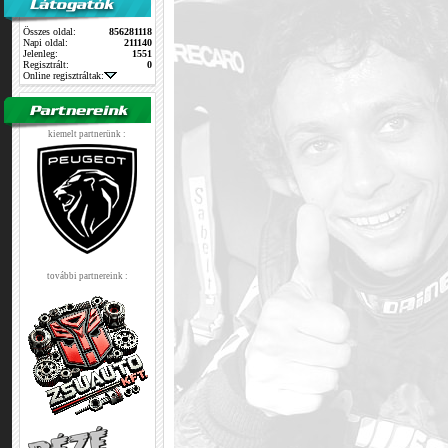
Összes oldal:
856281118
Napi oldal:
211140
Jelenleg:
1551
Regisztrált:
0
Online regisztráltak:
kiemelt partnerünk :
további partnereink :