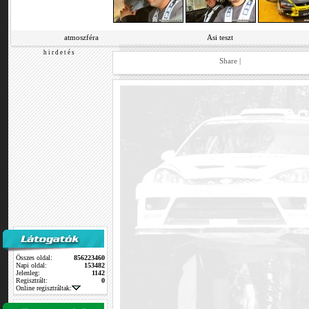
atmoszféra
Asi teszt
h i r d e t é s
Share
|
Összes oldal:
856223460
Napi oldal:
153482
Jelenleg:
1142
Regisztrált:
0
Online regisztráltak: