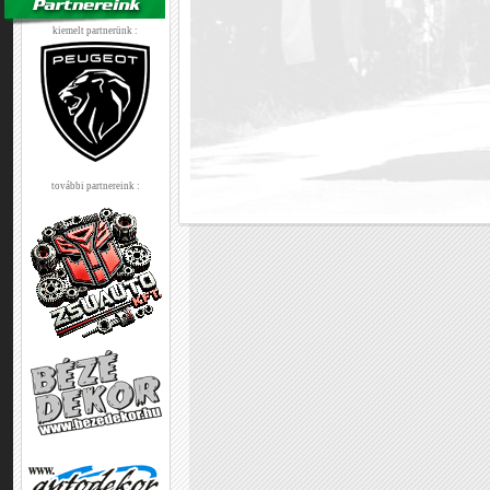
kiemelt partnerünk :
további partnereink :