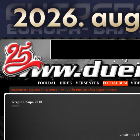
FŐOLDAL
|
HÍREK
|
VERSENYEK
|
FOTÓALBUM
|
VID
|
|
|
|
fotoalbumok
egysoros
ti küldtétek
Evo IV előtt feltöltött képek
képek feltöltése
Grepton Kupa 2010
amatőr
vasárnap /1