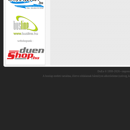
webshopunk :
DuEn © 1999-2026 •
impres
A honlap eredeti tartalma, illetve oldalainak bármilyen alkotóeleme (szöveg, ké