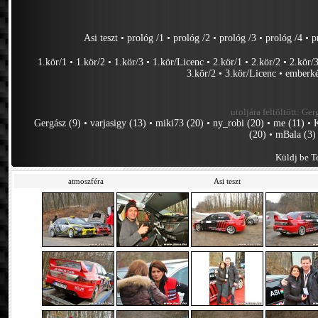
Asi teszt
•
prológ /1
•
prológ /2
•
prológ /3
•
prológ /4
•
p
1.kör/1
•
1.kör/2
•
1.kör/3
•
1.kör/Licenc
•
2.kör/1
•
2.kör/2
•
2.kör/
3.kör/2
•
3.kör/Licenc
•
emberk
utoljára feltöltött:
Gerg
Gergász (9)
•
varjasigy (13)
•
miki73 (20)
•
ny_robi (20)
•
me (11)
•
(20)
•
mBala (3)
Küldj be Te
atmoszféra
Asi teszt