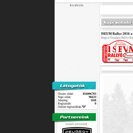
h i r d e t é s
ISEUM Rallye 2016 a
Magyar Országos Rallye Ba
Összes oldal:
856006783
Napi oldal:
96633
Jelenleg:
1168
Regisztrált:
0
Online regisztráltak:
kiemelt partnerünk :