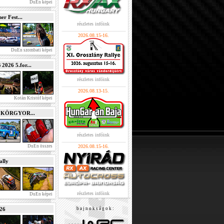
DuEn képei
r Fest...
részletes infóink
2026.08.15-16.
DuEn szombati képei
026 5.for...
részletes infóink
2026.08.13-15.
Kotán Kristóf képei
e KÖRGYOR...
részletes infóink
DuEn összes
2026.08.15-16.
lly
részletes infóink
DuEn képei
026
b a j n o k s á g o k :