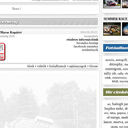
Share
|
SUMMER RACE N
 Marso Kupáért
2016.05.20-22.
jnokság 2016
Szombathely
részletes információink
hivatalos honlap
facebook esemény
eredmények
,
autogrill
ausztria
drtrophy
,
du
hírek • videók • fotóalbumok • sajtóanyagok • fórum
esztergom
,
etele
rally ob
,
rally vb
,
,
salak
simontornya
teszt
,
toyota
balogh ja
,
asi
bujdos miki
dr
,
,
,
,
evo
fabia
grepton
maf
of europe
,
murva
lancer
,
,
n4
,
skoda
turi tom