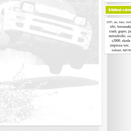
,
,
,
2107
asi
bmw
borb
tibi
boroznaki 
,
j
crash
gopro
,
,
mitsubishi
,
on
s2000
skoda 
,
impreza wrc
,
turi t
trabant
,