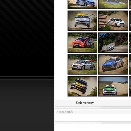
Etele verseny
Albumcímkék