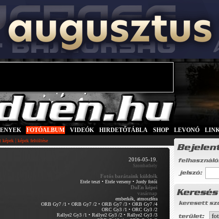
SENYEK
|
FOTÓALBUM
|
VIDEÓK
|
HIRDETŐTÁBLA
|
SHOP
|
LEVONÓ
|
LIN
|
tt képek
képek feltöltése
2016-05-19.
Szombathely
Fotós barátaink küldték
Etele teszt
•
Etele verseny
•
Jordy fotói
DuEn képei
vasárnap
emberkék, atmoszféra
ORB Gy7 /1
•
ORB Gy7 /2
•
ORB Gy7 /3
•
ORB Gy7 /4
ORC Gy3 /1
•
ORC Gy3 /2
Rallye2 Gy3 /1
•
Rallye2 Gy3 /2
•
Rallye2 Gy3 /3