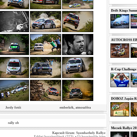
Drift Kings Summe
AUTOCROSS EB 2
R-Cup Challeng
DOBOZ Japán Ra
Jordy fotói
emberkék, atmoszféra
rally ob
Mecsek Rallye 2
Kapcsolt fórum:
Szombathely Rallye
Eddigi hozzászólások (323)
•
Új hozzászólás írása