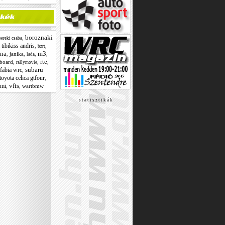
boroznaki
,
ereki csaba
tibikiss andris
,
,
bzrt
ana
m3
,
janika
,
,
,
lada
rte
board
,
,
,
rallymovie
subaru
fabia wrc
,
toyota celica gtfour
,
vfts
omi
,
,
wartbmw
s t a t i s z t i k á k