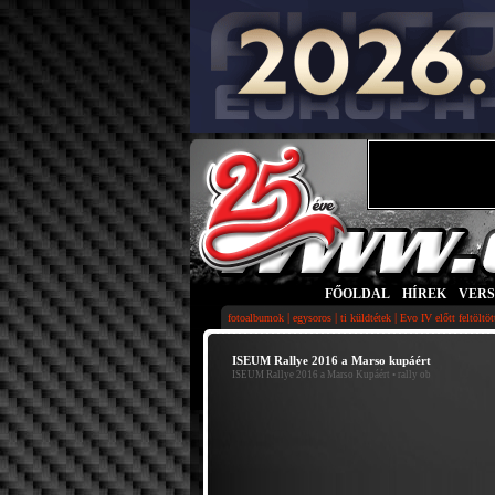
FŐOLDAL
|
HÍREK
|
VER
|
|
|
fotoalbumok
egysoros
ti küldtétek
Evo IV előtt feltöltö
ISEUM Rallye 2016 a Marso kupáért
ISEUM Rallye 2016 a Marso Kupáért
• rally ob