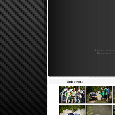
A képek módosítás
Ha szeretnéd m
Etele verseny