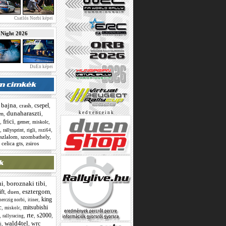
Csatlós Norbi képei
ight 2026
DuEn képei
bajna
csepel
,
,
crash
,
,
dunaharaszti
k e d v e n c e i n k
,
,
en
frici
,
,
,
,
gemer
miskolc
,
,
,
,
rallysprint
rigli
rozi64
szlalom
,
szombathely
,
 celica gts
,
zsiros
ni
boroznaki tibi
,
,
esztergom
ift
,
duen
,
,
king
,
,
herczig norbi
itiner
c
mitsubishi
,
,
miskolc
rte
s2000
,
,
,
,
rallyracing
wald4tel
wrc
,
,
i