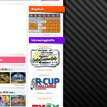
H
K
Sz
Cs
P
Sz
V
27
28
29
30
31
01
02
03
04
05
06
07
08
09
10
11
12
13
14
15
16
17
18
19
20
21
22
23
24
25
26
27
28
29
30
2026.08.07-11.
Rally a ...
részletes infóink
2026.08.09.
DuEn képei
2026 tesz...
részletes infóink
2026.08.07-09.