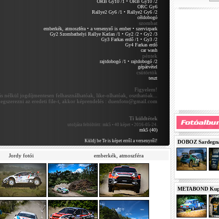
ORB Gy10 /1
•
ORB Gy10 /2
ORC Gy6
Rallye2 Gy6 /1
•
Rallye2 Gy6 /2
céldobogó
szombat
emberkék, atmoszféra
•
a versenyző is ember
•
szervizpark
Gy2 Szombathelyi Rallye Katlan /1
•
Gy2 /2
•
Gy2 /3
Gy3 Farkas erdő /1
•
Gy3 /2
Gy4 Farkas erdő
car wash
péntek
rajtdobogó /1
•
rajtdobogó /2
gépátvétel
csütörtök
teszt
Figyelem!
 nélkül jogdíjmentesen felhasználhatóak, like-olhatóak, oszthatóak...
egszerezni az eredeti file-t, akkor képrendelés : duenfoto@gmail.com
Ti küldtétek
utoljára feltöltött:
mk5 • 40 képet • 2016-05-24.
mk5 (40)
Küldj be Te is képet erről a versenyről!
DOBOZ Sardegna 
Jordy fotói
emberkék, atmoszféra
METABOND Kupa 