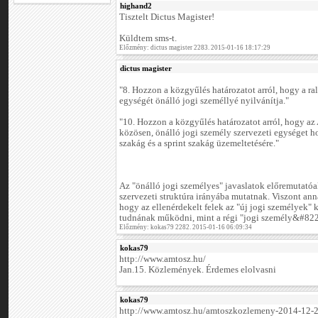
highand2
Tisztelt Dictus Magister!
Küldtem sms-t.
Előzmény: dictus magister 2283. 2015-01-16 18:17:29
dictus magister
"8. Hozzon a közgyűlés határozatot arról, hogy a ral
egységét önálló jogi személlyé nyilvánítja."
"10. Hozzon a közgyűlés határozatot arról, hogy 
közösen, önálló jogi személy szervezeti egységet hoz
szakág és a sprint szakág üzemeltetésére."
Az "önálló jogi személyes" javaslatok előremutatóa
szervezeti struktúra irányába mutatnak. Viszont ann
hogy az ellenérdekelt felek az "új jogi személyek" 
tudnának működni, mint a régi "jogi személy&#82
Előzmény: kokas79 2282. 2015-01-16 06:09:34
kokas79
http://www.amtosz.hu/
Jan.15. Közlemények. Érdemes elolvasni
kokas79
http://www.amtosz.hu/amtoszkozlemeny-2014-12-2