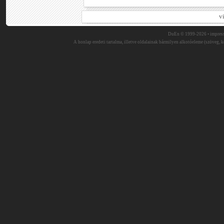
v
DuEn © 1999-2026 •
impres
A honlap eredeti tartalma, illetve oldalainak bármilyen alkotóeleme (szöveg, ké