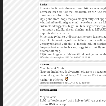
Sanko
Elnézést ha félre értelmeztem amit írtál és nem meg
Természetesen az RTE mellett álltam, az MNASZ min
most nem sorolom miért).
Úgy gondolom, hogy maga a magyar rally élet éppen
köszönhetően élt még az elmúlt években mert az R1
érdemelt odafigyelést (egy- két tehetséges versenyz
nyújtottak a nézőknek sem élményt már az MNASZ f
a sprintekkel ellentétben.
Mivel a nagy hal ez utóbbiakat sikeresen leamortizá
Egy RTE futamot megnéztem idén, szomorú volt de 
versenyzőpárosé volt akik el mertek indulni összke
fenyegetések ellenére is - kár, hogy ők voltak ilye
futamodott meg.
Rájöttem, hogy egy oldalon állunk, még egyszer elné
Előzmény: dictus magister 2270. 2014-09-10 22:28:41
ortodox
Már elnézést Mester!
Nagyon értékelem, és élvezettel olvasom a hozzászó
de azzal a gondolattal, hogy M.I. lesz az RSB vezető
határait is átlépted.
Előzmény: dictus magister 2271. 2014-09-10 22:47:34
dictus magister
Még valami:
Ebből a "közlemény" utáni helyzetből Iván csak egy
lesz az RSB vezetője!