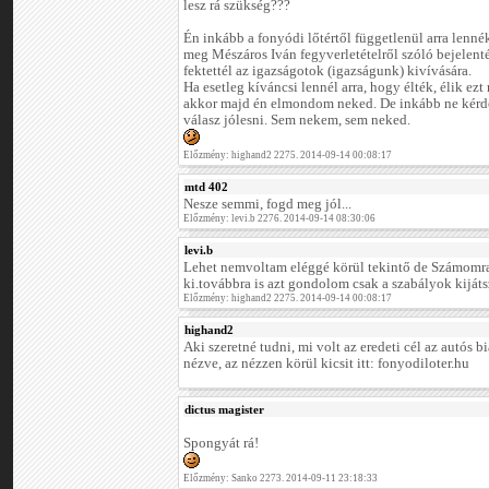
lesz rá szükség???
Én inkább a fonyódi lőtértől függetlenül arra lenné
meg Mészáros Iván fegyverletételről szóló bejelenté
fektettél az igazságotok (igazságunk) kivívására.
Ha esetleg kíváncsi lennél arra, hogy élték, élik ez
akkor majd én elmondom neked. De inkább ne kérde
válasz jólesni. Sem nekem, sem neked.
Előzmény: highand2 2275. 2014-09-14 00:08:17
mtd 402
Nesze semmi, fogd meg jól...
Előzmény: levi.b 2276. 2014-09-14 08:30:06
levi.b
Lehet nemvoltam eléggé körül tekintő de Számomr
ki.továbbra is azt gondolom csak a szabályok kijátsz
Előzmény: highand2 2275. 2014-09-14 00:08:17
highand2
Aki szeretné tudni, mi volt az eredeti cél az autós 
nézve, az nézzen körül kicsit itt: fonyodiloter.hu
dictus magister
Spongyát rá!
Előzmény: Sanko 2273. 2014-09-11 23:18:33