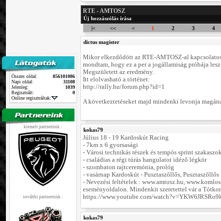
RTE - AMTOSZ
Új hozzászólás írása
|<
<<
<
1
2
3
4
dictus magister
Mikor elkezdődött az RTE-AMTOSZ-al kapcsolatos 
mondtam, hogy ez a per a jogállamiság próbája lesz.
Megszületett az eredmény.
Összes oldal:
856101086
Itt elolvasható a történet:
Napi oldal:
31108
http://rally.hu/forum.php?id=1
Jelenleg:
1039
Regisztrált:
0
Online regisztráltak:
A következtetéseket majd mindenki levonja magán
kiemelt partnerünk :
kokas79
Július 18 - 19 Kardoskút Racing
- 7km x 6 gyorsasági
- Városi technikás részek és tempós sprint szakaszo
- családias a régi túrás hangulatot idéző légkör
- szombaton rajtceremónia, prológ
- vasárnap Kardoskút - Pusztaszőllős, Pusztaszőllős
- Nevezési feltételek : www.amtosz.hu, www.komlosc
eseményoldalon. Mindenkit szeretettel vár a Tótko
https://www.youtube.com/watch?v=YKW6JRSRo9k
további partnereink :
kokas79