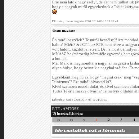
Erre nem látok nagy esélyt, de azt nem tudhatjuk (M
hogy a nagyok miről egyezkednek a "sötét kártyas
Előzmény: dictus magister 2270. 2014-09-10 22:28:41
dictus magister
Én miről beszélek? Te miről beszélsz?! Azt mondod,
halott! Miért? &#8211;az RTE nem része a magyar
volt halott, küzdött a létéért. De ha most bármilye
MNASZ-be (márpedig bármiféle egyezség betagozódá
a botnak.
Már Marx is megmondta, a nagyhal megeszi a kishala
olyan hülye, hogy beúszik a nagyhal szájába. És most
Egyébként meg mi az, hogy "megint csak" meg "vég
"cinizmus"? Ezt miből olvastad ki?
Kivel szemben rosszindulat, és kivel szemben cini
Tudsz Te értelmezve olvasni? Te melyik oldalon áll
Előzmény: Sanko 2269. 2014-09-10 21:36:50
RTE - AMTOSZ
Új hozzászólás írása
|<
<<
<
1
2
3
4