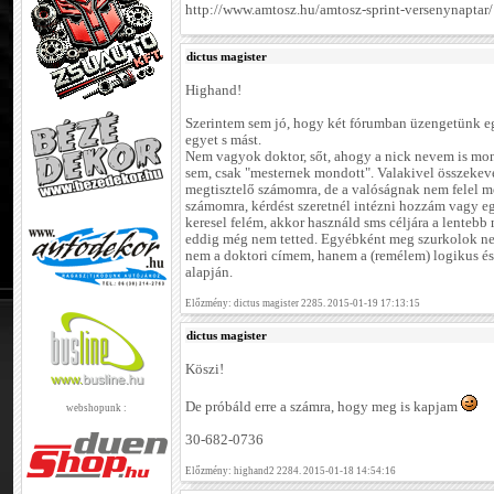
http://www.amtosz.hu/amtosz-sprint-versenynaptar/
dictus magister
Highand!
Szerintem sem jó, hogy két fórumban üzengetünk eg
egyet s mást.
Nem vagyok doktor, sőt, ahogy a nick nevem is mon
sem, csak "mesternek mondott". Valakivel összekeve
megtisztelő számomra, de a valóságnak nem felel 
számomra, kérdést szeretnél intézni hozzám vagy e
keresel felém, akkor használd sms céljára a lentebb 
eddig még nem tetted. Egyébként meg szurkolok nek
nem a doktori címem, hanem a (remélem) logikus é
alapján.
Előzmény: dictus magister 2285. 2015-01-19 17:13:15
dictus magister
Köszi!
De próbáld erre a számra, hogy meg is kapjam
webshopunk :
30-682-0736
Előzmény: highand2 2284. 2015-01-18 14:54:16