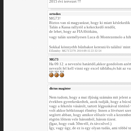
2015 évi tervezet !!!
ortodox
MG73!
Biztos van rá magyarázat, hogy ki miatt késlekedik 
Talán a Kassa rallyról a kekeckedő rendőr,
de lehet, hogy az FIA főtitkára,
vagy talán személyesen Luca di Montezemolo a hi
Sokkal könnyebb bűnbakot keresni/és találni/ mint
Előzmény: MG73 2279. 2014-09-15 22:32:54
MG73
Ha 09.12. a nevezési határidő,akkor gondolom azért
nevezőt fel kell vinni egy excel táblába,és hát az 
dictus magister
Nem tudom, hogy a mai ifjúság számára mit jelent a 
években gyerekeskedtek, azok tudják, hogy a búcsús
vagy a feketén vásárolt, tartott légpuskával történ
volt akkor hétköznapi élmény. Innen a lövészet szere
segített abban, hogy amikor először volt a kezemb
rögtön lőttem vele háromból, három tízest.
(Igaz, hogy csak 50m-ről, és távcsővel.)
Így, vagy úgy, de ez is egy olyan tudás, ami többé t