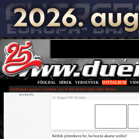
FŐOLDAL
|
HÍREK
|
VERSENYEK
|
FOTÓALBUM
|
VID
|
|
|
|
fotoalbumok
egysoros
ti küldtétek
Evo IV előtt feltöltött képek
képek feltöltése
h i r d e t é s
IV. Peugeot PM Vác Rally
Kérlek jelentkezz be, ha hozzá akarsz szólni!