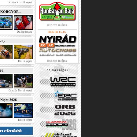
Kotán Kristóf képei
e KÖRGYOR...
részletes infóink
DuEn összes
2026.08.15-16.
lly
részletes infóink
DuEn képei
026
b a j n o k s á g o k :
Csatlós Norbi képei
ight 2026
DuEn képei