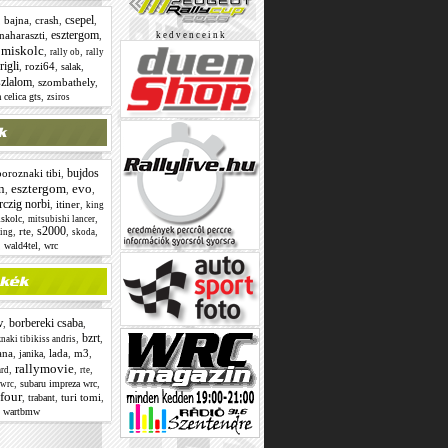
csepel
,
bajna
,
crash
,
,
esztergom
naharaszti
,
,
k e d v e n c e i n k
miskolc
,
,
,
rally ob
rally
rigli
,
rozi64
,
,
salak
szlalom
,
szombathely
,
,
 celica gts
zsiros
bujdos
boroznaki tibi
,
n
esztergom
evo
,
,
,
rczig norbi
,
itiner
,
king
,
,
skolc
mitsubishi lancer
s2000
,
rte
,
,
,
cing
skoda
,
,
wald4tel
wrc
w
borbereki csaba
,
,
bzrt
,
,
naki tibikiss andris
ana
,
,
lada
,
m3
,
janika
rallymovie
,
,
,
rd
rte
,
,
subaru impreza wrc
 wrc
tfour
,
,
turi tomi
,
trabant
,
wartbmw