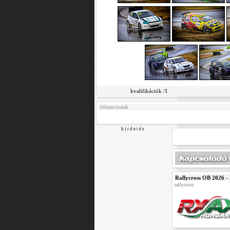
kvalifikációk /1
Albumcímkék
h i r d e t é s
Rallycross OB 2026 -
rallycross