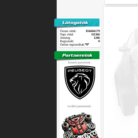
Összes oldal:
856666179
Napi oldal:
111366
Jelenleg:
1286
Regisztrált:
0
Online regisztráltak:
kiemelt partnerünk :
további partnereink :