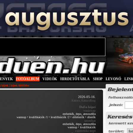
SENYEK
|
FOTÓALBUM
|
VIDEÓK
|
HIRDETŐTÁBLA
|
SHOP
|
LEVONÓ
|
LIN
|
tt képek
képek feltöltése
2026-05-16.
Kakucs, KakucsRing
DuEn képei
vasárnap
emberkék, depo, atmoszféra
warmup
•
kvalifikációk /1
•
kvalifikációk /2
•
elődöntők
•
döntők
szombat
emberkék, depo, atmoszféra
warmup
•
kvalifikációk
csütörtöki teszt