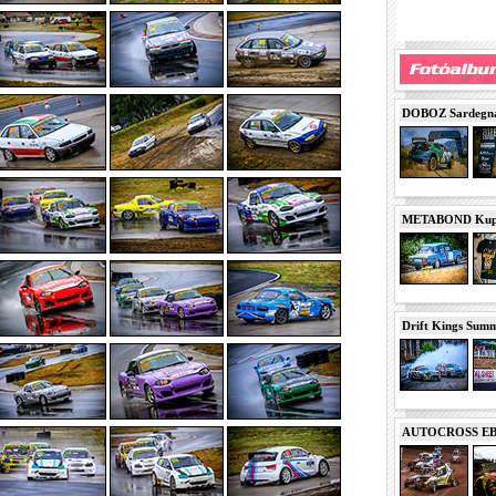
DOBOZ Sardegna 
METABOND Kupa 
Drift Kings Summe
AUTOCROSS EB 2