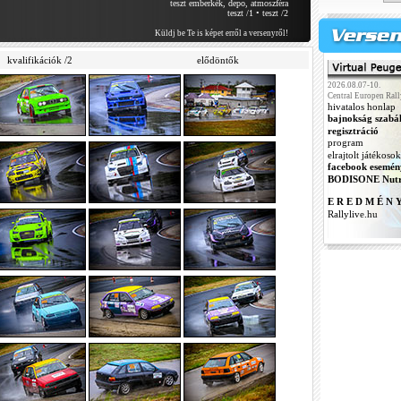
teszt emberkék, depo, atmoszféra
teszt /1
•
teszt /2
Küldj be Te is képet erről a versenyről!
kvalifikációk /2
elődöntők
2026.08.07-10.
Central Europen Rall
hivatalos honlap
bajnokság szabá
regisztráció
program
elrajtolt játékosok
facebook esemén
BODISONE Nutr
E R E D M É N 
Rallylive.hu