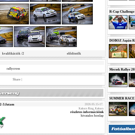
R-Cup Challeng
DOBOZ Japán Ra
kvalifikációk /2
elődöntők
rallycross
Mecsek Rallye 2
Share
|
SUMMER RACE N
 2-3.futam
2026.05.15-17.
Kakucs Ring, Kakucs
részletes információink
hivatalos honlap