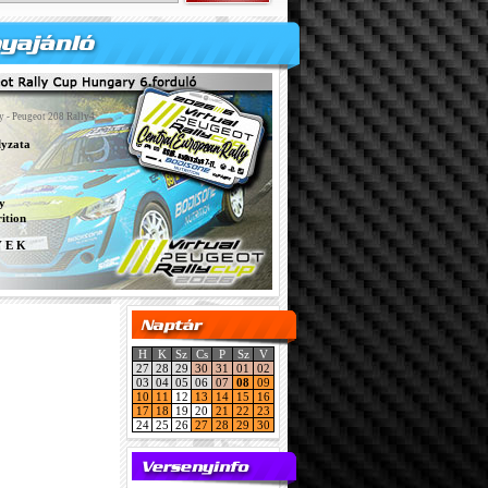
y - Peugeot 208 Rally4
lyzata
y
ition
Y E K
H
K
Sz
Cs
P
Sz
V
27
28
29
30
31
01
02
03
04
05
06
07
08
09
10
11
12
13
14
15
16
17
18
19
20
21
22
23
24
25
26
27
28
29
30