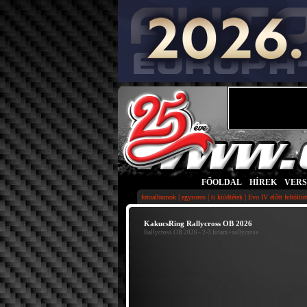
FŐOLDAL
|
HÍREK
|
VER
|
|
|
fotoalbumok
egysoros
ti küldtétek
Evo IV előtt feltöltö
KakucsRing Rallycross OB 2026
Rallycross OB 2026 - 2-3.futam
• rallycross