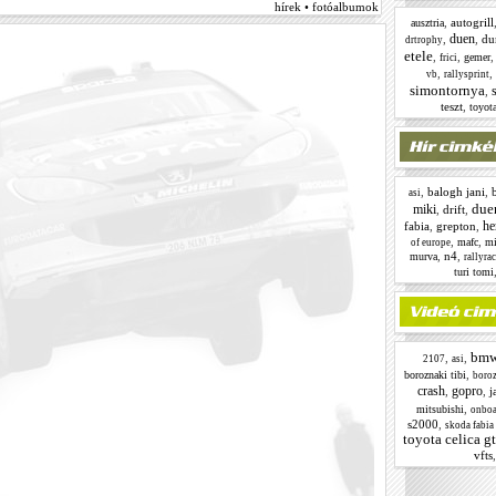
hírek • fotóalbumok
,
autogrill
ausztria
duen
,
,
du
drtrophy
etele
,
,
gemer
frici
,
,
vb
rallysprint
simontornya
,
teszt
,
toyota
,
balogh jani
,
asi
due
miki
,
drift
,
he
fabia
,
grepton
,
,
,
mafc
mi
of europe
,
n4
,
murva
rallyra
turi tomi
bm
,
,
2107
asi
,
boroznaki tibi
boroz
crash
gopro
,
,
j
,
mitsubishi
onboa
s2000
,
skoda fabia
toyota celica g
vfts