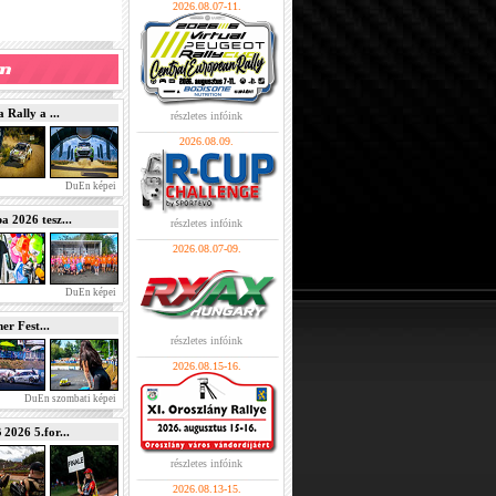
2026.08.07-11.
Rally a ...
részletes infóink
2026.08.09.
DuEn képei
2026 tesz...
részletes infóink
2026.08.07-09.
DuEn képei
r Fest...
részletes infóink
2026.08.15-16.
DuEn szombati képei
026 5.for...
részletes infóink
2026.08.13-15.