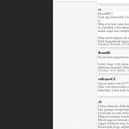
cz
Brumi86!!!
Csak egy észrevétel a 
is.
Még a verseny nem kezd
én cseréljek a követke
tudok majd mit csinálni 
Nem sértés képpen de 
Ettől függetlenül nagyo
Előzmény: Brumi86 133. 2
Brumi86
Na ezt nem hagyhatom 
Lehet, hogy volt olyan 
többieket leszólni! Hid
Előzmény: DoN_BaNKi_ 13
rallysjociCZ
Ugyan matyi mit írt??? 
Nem volt szerencsém ol
kiderülni. Lehet jobb is
yk
Óriási elismerés ASIna
Egy gyenge hengerfejes
beosztotta és nem terhel
Magyarországon minden
Mivel nagyon bíztunk A
reggel felrakott négy ha
Köszönjük,hogy segített