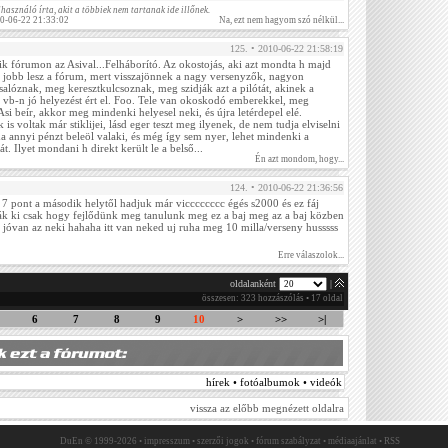
használó írta, akit a többiek nem tartanak ide illőnek.
10-06-22 21:33:02
Na, ezt nem hagyom szó nélkül...
125. • 2010-06-22 21:58:19
fórumon az Asival...Felháborító. Az okostojás, aki azt mondta h majd
 jobb lesz a fórum, mert visszajönnek a nagy versenyzők, nagyon
salóznak, meg keresztkulcsoznak, meg szidják azt a pilótát, akinek a
a vb-n jó helyezést ért el. Foo. Tele van okoskodó emberekkel, meg
Asi beír, akkor meg mindenki helyesel neki, és újra letérdepel elé.
 is voltak már stiklijei, lásd eger teszt meg ilyenek, de nem tudja elviselni
a annyi pénzt beleöl valaki, és még így sem nyer, lehet mindenki a
t. Ilyet mondani h direkt került le a belső...
Én azt mondom, hogy...
124. • 2010-06-22 21:36:56
7 pont a második helytől hadjuk már vicccccccc égés s2000 és ez fáj
k ki csak hogy fejlődünk meg tanulunk meg ez a baj meg az a baj közben
jóvan az neki hahaha itt van neked uj ruha meg 10 milla/verseny husssss
Erre válaszolok...
oldalanként
|
összesen: 323 hozzászólás • 17 oldal
6
7
8
9
10
>
>>
>|
hírek • fotóalbumok • videók
vissza az előbb megnézett oldalra
DuEn © 1999-2026 •
impresszum
•
szerzői jogok
•
fórum szabályzat
•
médiaajánlat
•
RSS