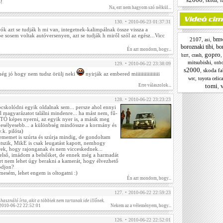
,
,
t
skoda
!
Na, ezt nem hagyom szó nélkül...
130. • 2010-06-23 01:37:31
ók azt se tudják h mi van, integetnek-kalimpálnak össze vissza a
 sosem voltak autóversenyen, azt se tudják h miről szól az egész...Vicc
bm
2107
,
,
asi
boroznaki tibi
bor
,
Én azt mondom, hogy...
gopro
,
,
crash
bzrt
mitsubishi
,
onb
129. • 2010-06-22 23:38:09
s2000
,
skoda fa
ii még jó hogy nem tudsz örülj neki
nyirják az embered miiiiiiiiiiiiiiii
,
wrc
toyota celic
tomi
v
Erre válaszolok...
,
128. • 2010-06-22 23:23:23
skolódni egyik oldalnak sem... persze ahol ennyi
ll magyarázatot találni mindenre... ha mást nem, fű-
TÓ képes nyerni, az egyik nyer is, a másik meg
g esélyesebb... a különbség mindössze a kormány és
.k. pilóta)
ememet is szúrta és szúrja mindig, de gondoltam
átszik, MikE is csak leugatást kapott, nemhogy
k, hogy rajonganak és nem vicceskednek...
belső, imádom a belsőiket, de ennek még a harmadát
t nem lehet úgy berakni a kamerát, hogy élvezhető
ódjon?
mesém, lehet engem is oltogatni :)
Én azt mondom, hogy...
127. • 2010-06-22 22:59:23
használó írta, akit a többiek nem tartanak ide illőnek.
2010-06-22 22:52:01
Nekem az a véleményem, hogy...
126. • 2010-06-22 22:52:01