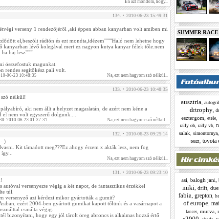
Én azt mondom, hogy...
134. • 2010-06-23 15:49:31
hétvégi verseny 1 rendezőjéről ,aki éppen abban kanyarban volt amiben mi
SUMMER RACE N
ődött el,beszólt rádión és ezt mondta,idézem""""Haló nem lehetne hogy
ző kanyarban lévő kolegával mert ez nagyon kutya kanyar félek tőle.nem
ha baj lesz"""".
mi összefostuk magunkat.
n rendes segítőkész pali volt.
010-06-23 10:48:35
Na, ezt nem hagyom szó nélkül...
133. • 2010-06-23 10:48:35
szó nélkül!
ausztria
,
autogri
pályabíró, aki nem állt a helyzet magaslatán, de azért nem kéne a
drtrophy
,
d
d el nem volt egyszerű dolgunk....
esztergom
,
,
etele
0. 2010-06-23 01:37:31
Na, ezt nem hagyom szó nélkül...
r
,
,
rally ob
rally vb
salak
,
simontornya
132. • 2010-06-23 09:25:14
toyota 
,
:-)
teszt
vasni. Kit támadott meg???Ez ahogy érzem x akták lesz, nem fog
 így...
Na, ezt nem hagyom szó nélkül...
131. • 2010-06-23 09:23:10
k!
asi
,
balogh jani
,
 autóval versenyezte végig a két napot, de fantasztikus érzékkel
miki
,
drift
,
due
te túl.
fabia
grepton
,
,
he
 versenyző azt kérdezi mikor gyártották a gumit?
of europe
ma
siban, ezért 2004-ben gyártott gumikat kapott tőlünk és a vasárnapot a
,
sználttal csinálta végig.
,
murva
,
lancer
él bizonyítani, hogy egy jól tárolt öreg abroncs is alkalmas hozzá értő
s2000