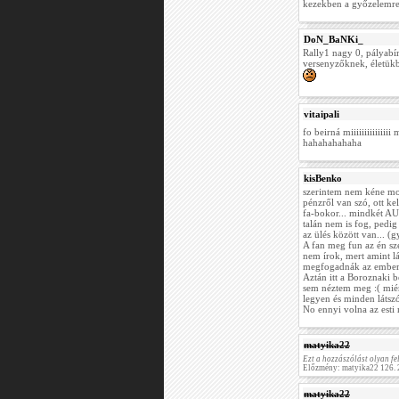
kezekben a győzelemre
DoN_BaNKi_
Rally1 nagy 0, pályabír
versenyzőknek, életükbe
vitaipali
fo beirná miiiiiiiiiiiii
hahahahahaha
kisBenko
szerintem nem kéne moc
pénzről van szó, ott ke
fa-bokor... mindkét AU
talán nem is fog, pedi
az ülés között van... (gy
A fan meg fun az én sz
nem írok, mert amint l
megfogadnák az embere
Aztán itt a Boroznaki 
sem néztem meg :( miér
legyen és minden látsz
No ennyi volna az esti 
matyika22
Ezt a hozzászólást olyan fel
Előzmény: matyika22 126. 
matyika22