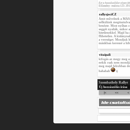
Ezt a hozzászólást olyan fel
Előzmény: realista 123. 20
rallysjociCZ
Amit művelnek a MÁSik 
nélkülünk megtisztulva
benézte. Most nyíltan c
seggét nyalták, mikor 
hitetlenekkel. Majd ha 
Hihetetlen. A kislánynak
a vereséget. Mondjuk h
másikban keresné a hibá
vitaipali
kifogás az megy meg a 
nekik csak nem mondjá
meg majd felrobban de 
hahahah
ij
Szombathely Rallye
Új hozzászólás írása
|<
<<
<