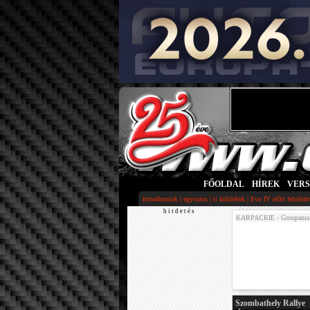
FŐOLDAL
|
HÍREK
|
VER
|
|
|
fotoalbumok
egysoros
ti küldtétek
Evo IV előtt feltöltö
h i r d e t é s
KARPACKIE - Groupama 
Szombathely Rallye