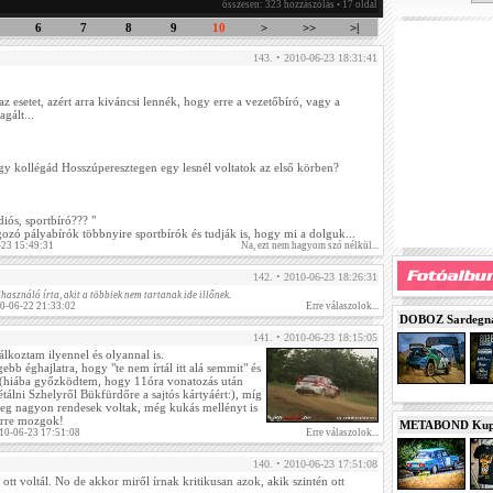
összesen: 323 hozzászólás • 17 oldal
6
7
8
9
10
>
>>
>|
143. • 2010-06-23 18:31:41
 esetet, azért arra kiváncsi lennék, hogy erre a vezetőbíró, vagy a
gált...
gy kollégád Hosszúperesztegen egy lesnél voltatok az első körben?
diós, sportbíró??? "
ozó pályabírók többnyire sportbírók és tudják is, hogy mi a dolguk...
-23 15:49:31
Na, ezt nem hagyom szó nélkül...
142. • 2010-06-23 18:26:31
használó írta, akit a többiek nem tartanak ide illőnek.
10-06-22 21:33:02
Erre válaszolok...
DOBOZ Sardegna 
141. • 2010-06-23 18:15:05
lálkoztam ilyennel és olyannal is.
ebb éghajlatra, hogy "te nem írtál itt alá semmit" és
" (hiába győzködtem, hogy 11óra vonatozás után
tálni Szhelyről Bükfürdőre a sajtós kártyáért:), míg
eg nagyon rendesek voltak, még kukás mellényt is
erre mozgok!
METABOND Kupa 
10-06-23 17:51:08
Erre válaszolok...
140. • 2010-06-23 17:51:08
ott voltál. No de akkor miről írnak kritikusan azok, akik szintén ott