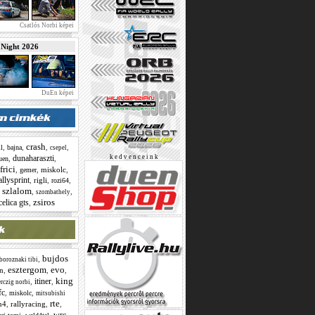
Csatlós Norbi képei
ight 2026
DuEn képei
crash
,
,
,
,
ll
bajna
csepel
dunaharaszti
k e d v e n c e i n k
,
,
uen
frici
,
,
miskolc
,
gemer
allysprint
,
rigli
,
,
rozi64
szlalom
,
,
,
szombathely
zsiros
celica gts
,
bujdos
,
boroznaki tibi
esztergom
evo
n
,
,
,
king
itiner
,
,
rczig norbi
fc
,
,
miskolc
mitsubishi
rte
n4
,
rallyracing
,
,