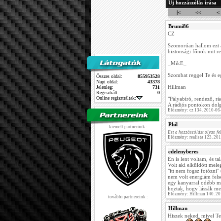
Új hozzászólás írása
|<
<<
<
Brumi86
CZ
Szomorúan hallom ezt az
biztonsági főnök mit rea
_MikE_
Szombat reggel Te és e
Összes oldal:
855953528
Napi oldal:
43378
Hillman
Jelenleg:
731
Regisztrált:
0
Online regisztráltak:
"Pályabíró, rendező, rá
A rádiós pontokon dolg
Előzmény: cz 134. 2010-06
Phil
kiemelt partnerünk :
Ezt a hozzászólást olyan fel
Előzmény: realista 123. 20
edelenyberes
Én is lent voltam, és ta
Volt aki elküldött meleg
"itt nem fogsz fotózni
nem volt energiám felsé
egy kanyarral odébb m
hoztak, hogy lássák m
Előzmény: Hillman 140. 20
további partnereink :
Hillman
Hiszek neked, mivel Te 