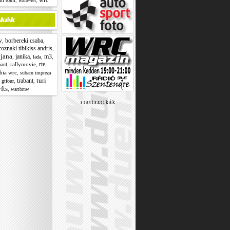
wrc
,
,
uri tomi
wald4tel
w
borbereki csaba
,
,
oznaki tibikiss andris
,
jana
janika
m3
,
,
,
,
,
lada
rte
,
rallymovie
,
,
oard
bia wrc
,
subaru impreza
turi
trabant
,
,
a gtfour
fts
,
wartbmw
s t a t i s z t i k á k