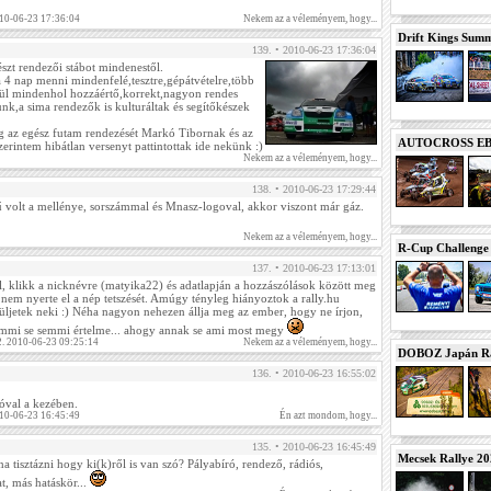
10-06-23 17:36:04
Nekem az a véleményem, hogy...
Drift Kings Summe
139. • 2010-06-23 17:36:04
zt rendezői stábot mindenestől.
 4 nap menni mindenfelé,tesztre,gépátvételre,több
lkül mindenhol hozzáértő,korrekt,nagyon rendes
unk,a sima rendezők is kulturáltak és segítőkészek
az egész futam rendezését Markó Tibornak és az
AUTOCROSS EB 2
erintem hibátlan versenyt pattintottak ide nekünk :)
Nekem az a véleményem, hogy...
138. • 2010-06-23 17:29:44
ű volt a mellénye, sorszámmal és Mnasz-logoval, akkor viszont már gáz.
Nekem az a véleményem, hogy...
R-Cup Challeng
137. • 2010-06-23 17:13:01
l, klikk a nicknévre (matyika22) és adatlapján a hozzászólások között meg
 nem nyerte el a nép tetszését. Amúgy tényleg hiányoztok a rally.hu
üljetek neki :) Néha nagyon nehezen állja meg az ember, hogy ne írjon,
semmi se semmi értelme... ahogy annak se ami most megy
2. 2010-06-23 09:25:14
Nekem az a véleményem, hogy...
DOBOZ Japán Ra
136. • 2010-06-23 16:55:02
óval a kezében.
10-06-23 16:45:49
Én azt mondom, hogy...
135. • 2010-06-23 16:45:49
Mecsek Rallye 2
 tisztázni hogy ki(k)ről is van szó? Pályabíró, rendező, rádiós,
t, más hatáskör...