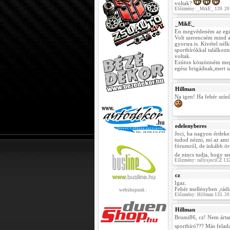
voltak?
Előzmény: _MikE_ 139. 20
_MikE_
Én megvédeném az egés
Volt szerencsém mind a
gyorsra is. Kivétel né
sportbírókkal találkozt
voltak.
Ezúton köszönném meg 
egész brigádnak,mert sz
Hillman
Na igen! Ha fehér szín
edelenyberes
Joci, ha nagyon érdeke
tudod nézni, mi az ami
fórumról, de inkább ör
de nincs tudja, hogy 
Előzmény: rallysjociCZ 13
cz
Igaz.
Fehér mellényben ,rádi
webshopunk :
Előzmény: Hillman 135. 20
Hillman
Brumi86, cz! Nem ártana
sportbíró??? Más felada