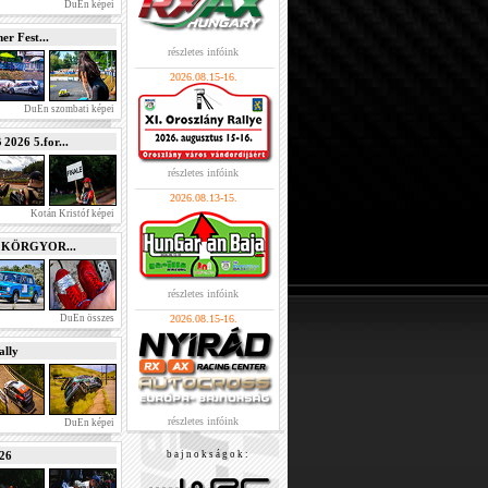
DuEn képei
r Fest...
részletes infóink
2026.08.15-16.
DuEn szombati képei
026 5.for...
részletes infóink
2026.08.13-15.
Kotán Kristóf képei
e KÖRGYOR...
részletes infóink
DuEn összes
2026.08.15-16.
lly
részletes infóink
DuEn képei
026
b a j n o k s á g o k :