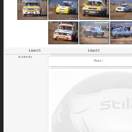
Lőtér1/5
Lőtér2/1
h i r d e t é s
Share
|