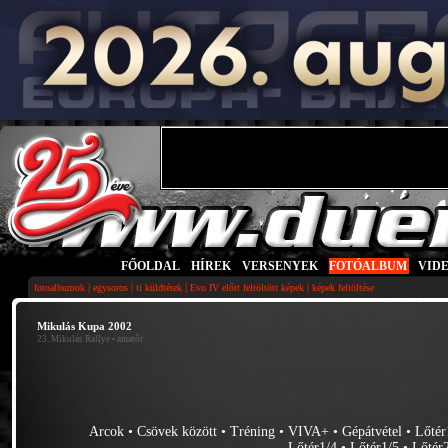
FŐOLDAL
|
HÍREK
|
VERSENYEK
|
FOTÓALBUM
|
VID
|
|
|
|
fotoalbumok
egysoros
ti küldtétek
Evo IV előtt feltöltött képek
képek feltöltése
Mikulás Kupa 2002
23. Mikulás Rallye
• amatőr
Arcok
•
Csövek között
•
Tréning
•
VIVA+
•
Gépátvétel
•
Lőtér
Lőtér1/4
•
Lőtér1/5
•
Lőtér