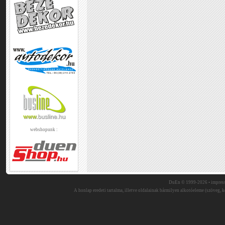
webshopunk :
DuEn © 1999-2026 •
impres
A honlap eredeti tartalma, illetve oldalainak bármilyen alkotóeleme (szöveg, ké