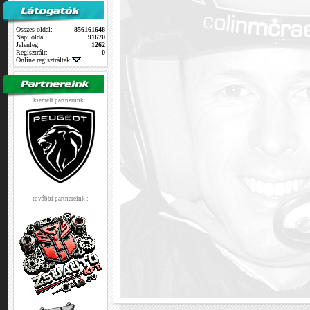
Összes oldal:
856161648
Napi oldal:
91670
Jelenleg:
1262
Regisztrált:
0
Online regisztráltak:
kiemelt partnerünk :
további partnereink :