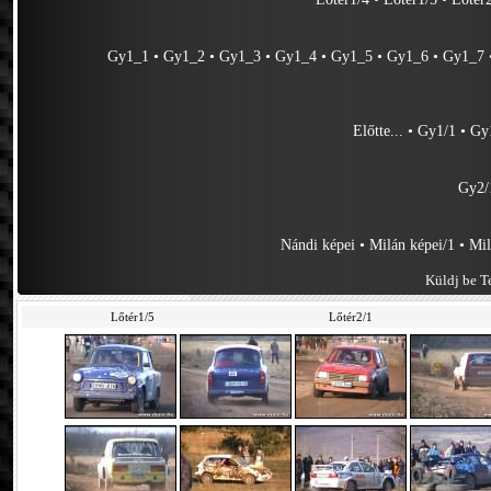
Gy1_1
•
Gy1_2
•
Gy1_3
•
Gy1_4
•
Gy1_5
•
Gy1_6
•
Gy1_7
Előtte...
•
Gy1/1
•
Gy
Gy2/
Nándi képei
•
Milán képei/1
•
Mil
Küldj be Te
Lőtér1/5
Lőtér2/1