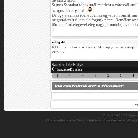
távolság nincs.
Sajnos Szombathely kiutál mindent a városból ami k
hangosabb és gurul...
De úgy érzem az idei évben az egyetlen normálisan
megrendezett futam elé fogunk nézni. Remélem az 
jönnek tömkelegével,elég nagy promóciója van kin
:)
rubigabi
RTE-nek mikor lesz kiírás? MEr ugye versenynaptá
verseny.
Szombathely Rallye
Új hozzászólás írása
|<
<<
<
1
2
3
4
v
DuEn © 1999-2026 •
impres
A honlap eredeti tartalma, illetve oldalainak bármilyen alkotóeleme (szöveg, ké