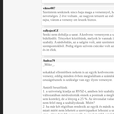
viktor007
Szerintem senkinek sincs baja maga a versennyel, h
nevetséges. 2 éve voltam , az nagyon tetszett az eső e
rajta, várom a verseny ott leszek biztos.
rallysjociCZ
Senki nem dobálja a sarat. A kedvenc versenyem a s
bükfürdői. Tényeket közöltünk, melyek le vannak ír
szabály. A sárdobálás, az a salgón volt, ami szerint
szempontokból. Pedig régen szívem csücske volt az a
és itt élek.
Andras79
_Mike_,
sokakkal ellentétben nekem is az egyik kedvencem
verseny, eddig minden évben megtaláltam a számítá
országrésznek is szüksége van egy ilyen versenyre.
Amiről beszélünk:
1. a szövetség kiadja az RVSZ-t, amiben leír szabá
változatában módosították ennek a pontnak a megf
sem korrekt), de a lényeg a 25 %. Az útvonalat vala
nem felel meg a szabályoknak. Miért?
2. ha már két régióban rendezik az egyik és másik 
miatt miért nem lehetett a szervizparkot lehozni a 