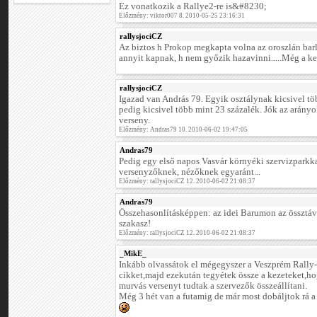
Ez vonatkozik a Rallye2-re is&#8230;
Előzmény: viktor007 8. 2010-05-25 23:16:31
rallysjociCZ
Az biztos h Prokop megkapta volna az oroszlán barl
annyit kapnak, h nem győzik hazavinni.....Még a ked
rallysjociCZ
Igazad van András 79. Egyik osztálynak kicsivel tö
pedig kicsivel több mint 23 százalék. Jók az arányok
verseny.
Előzmény: Andras79 10. 2010-06-02 19:47:05
Andras79
Pedig egy első napos Vasvár környéki szervizparkk
versenyzőknek, nézőknek egyaránt...
Előzmény: rallysjociCZ 12. 2010-06-02 21:08:37
Andras79
Összehasonlításképpen: az idei Barumon az össztáv
szakasz!
Előzmény: rallysjociCZ 12. 2010-06-02 21:08:37
_MikE_
Inkább olvassátok el mégegyszer a Veszprém Rally-
cikket,majd ezekután tegyétek össze a kezeteket,ho
murvás versenyt tudtak a szervezők összeállítani.
Még 3 hét van a futamig de már most dobáljtok rá a