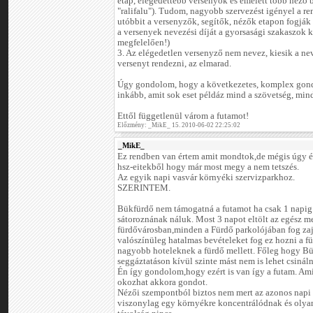
etap, elégedettebb versenyők és emelett több néző
"ralifalu"). Tudom, nagyobb szervezést igényel a re
utóbbit a versenyzők, segítők, nézők etapon fogják e
a versenyek nevezési díját a gyorsasági szakaszok
megfelelően!)
3. Az elégedetlen versenyző nem nevez, kiesik a nev
versenyt rendezni, az elmarad.
Úgy gondolom, hogy a következetes, komplex gon
inkább, amit sok eset példáz mind a szövetség, mind
Ettől függetlenül várom a futamot!
Előzmény: _MikE_ 15. 2010-06-02 22:25:02
_MikE_
Ez rendben van értem amit mondtok,de mégis úgy é
hsz-eitekből hogy már most megy a nem tetszés.
Az egyik napi vasvár környéki szervizparkhoz.
SZERINTEM.
Bükfürdő nem támogatná a futamot ha csak 1 napig
sátoroznának náluk. Most 3 napot eltölt az egész m
fürdővárosban,minden a Fürdő parkolójában fog zaj
valószínüleg hatalmas bevételeket fog ez hozni a f
nagyobb hoteleknek a fürdő mellett. Főleg hogy B
seggáztatáson kívül szinte mást nem is lehet csináln
Én így gondolom,hogy ezért is van így a futam. Am
okozhat akkora gondot.
Nézői szempontból biztos nem mert az azonos napi
viszonylag egy környékre koncentrálódnak és olya