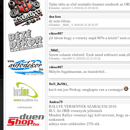
Talán idén az első normális futamot rendezik az OR
Előzmény: raliroli1 3. 2010-05-25 18:56:05
don foto
de nem tőlem...
Előzmény: _MikE_ 4. 2010-05-25 20:32:07
viktor007
jól látom hogy a verseny majd 80%-a közút? nem ros
_MikE_
Sztem valamit elnéztél. Ezek mind erdészeti utak,ill
Előzmény: viktor007 6. 2010-05-25 22:24:26
viktor007
Hülyén fogalmaztam, az össztávból...
DoN_BaNKi_
kar h nm jon Prokop, megkapta van a csomagot
Andras79
RALLYE VERSENYEK SZABÁLYAI 2010.
webshopunk :
III.5. Az ORB versenyek jellemzői
Minden Rallye versenyt úgy kell tervezni, hogy az 
szakaszok
aránya nem csökkenhet 25% alá.