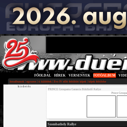
FŐOLDAL
|
HÍREK
|
VERSENYEK
|
FOTÓALBUM
|
VID
|
|
|
|
fotoalbumok
egysoros
ti küldtétek
Evo IV előtt feltöltött képek
képek feltöltése
h i r d e t é s
PRINCE Groupama Garancia Bükfürdő Rallye
Prince Groupa
Szombathely Rallye