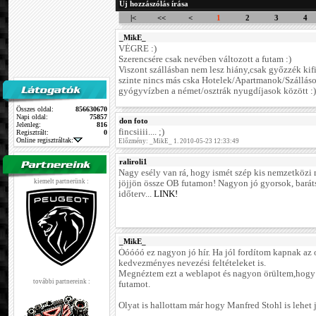
Új hozzászólás írása
|<
<<
<
1
2
3
4
_MikE_
VÉGRE :)
Szerencsére csak nevében változott a futam :)
Viszont szállásban nem lesz hiány,csak győzzék ki
szinte nincs más cska Hotelek/Apartmanok/Szállások
gyógyvízben a német/osztrák nyugdíjasok között :)
Összes oldal:
856630670
Napi oldal:
75857
don foto
Jelenleg:
816
fincsiiii.... ;)
Regisztrált:
0
Online regisztráltak:
Előzmény: _MikE_ 1. 2010-05-23 12:33:49
raliroli1
Nagy esély van rá, hogy ismét szép kis nemzetközi
kiemelt partnerünk :
jöjjön össze OB futamon! Nagyon jó gyorsok, barát
időterv...
LINK!
_MikE_
Óóóóó ez nagyon jó hír. Ha jól fordítom kapnak az 
kedvezményes nevezési feltételeket is.
Megnéztem ezt a weblapot és nagyon örültem,hogy 
további partnereink :
futamot.
Olyat is hallottam már hogy Manfred Stohl is lehet 