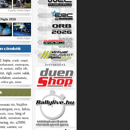
Csatlós Norbi képei
ight 2026
DuEn képei
l
bajna
,
,
crash
,
,
csepel
naharaszti
,
esztergom
,
k e d v e n c e i n k
er
rally ob
,
,
,
miskolc
int
rigli
salak
,
,
,
,
rozi64
szlalom
,
,
szombathely
 celica gts
,
zsiros
bujdos
,
oroznaki tibi
evo
fabia
sztergom
,
,
,
king of
,
,
 norbi
itiner
skolc
,
,
mitsubishi lancer
rte
s2000
yracing
,
,
,
tomi
,
,
wald4tel
wrc