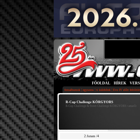
FŐOLDAL
|
HÍREK
|
VER
|
|
|
fotoalbumok
egysoros
ti küldtétek
Evo IV előtt feltöltö
R-Cup Challenge KÖRGYORS
R-Cup Challenge & Street Challenge KÖRGYORS
• amatőr
2.futam /4