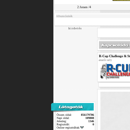
2.futam /4
Albumcímkék
h i r d e t é s
R-Cup Challenge & 
amatőr rally
Összes oldal:
856179786
Napi oldal:
109808
Jelenleg:
1346
Regisztrált:
0
Online regisztráltak: