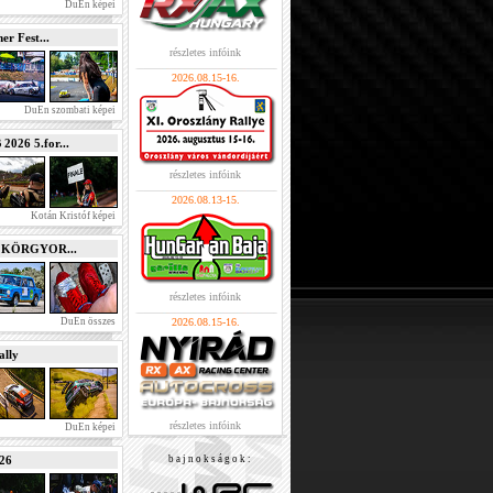
DuEn képei
r Fest...
részletes infóink
2026.08.15-16.
DuEn szombati képei
026 5.for...
részletes infóink
2026.08.13-15.
Kotán Kristóf képei
e KÖRGYOR...
részletes infóink
DuEn összes
2026.08.15-16.
lly
részletes infóink
DuEn képei
026
b a j n o k s á g o k :