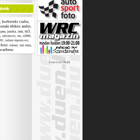
borbereki csaba
,
,
oznaki tibikiss andris
,
m3
,
,
janika
,
,
,
jana
lada
,
,
rte
,
,
d
s2000
rallymovie
rc
,
,
subaru impreza wrc
tfour
,
,
,
turi tomi
trabant
wartbmw
s t a t i s z t i k á k