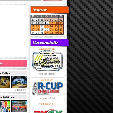
H
K
Sz
Cs
P
Sz
V
27
28
29
30
31
01
02
03
04
05
06
07
08
09
10
11
12
13
14
15
16
17
18
19
20
21
22
23
24
25
26
27
28
29
30
2026.08.07-11.
Rally a ...
részletes infóink
2026.08.09.
DuEn képei
2026 tesz...
részletes infóink
2026.08.07-09.