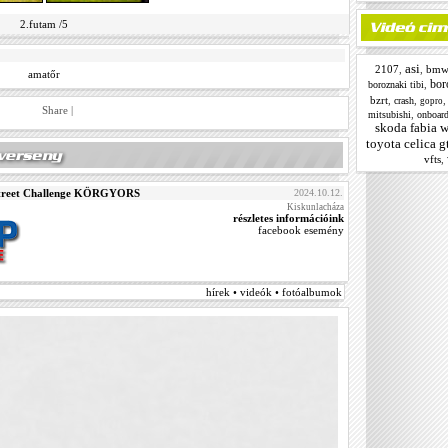
2.futam /5
asi
2107
,
,
bmw
amatőr
bor
,
boroznaki tibi
bzrt
,
,
crash
gopro
Share
|
,
mitsubishi
onboar
skoda fabia w
toyota celica g
vfts
,
Street Challenge KÖRGYORS
2024.10.12.
Kiskunlacháza
részletes információink
facebook esemény
hírek • videók • fotóalbumok