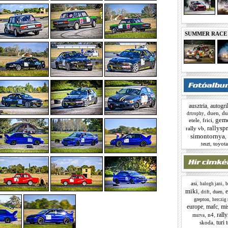
SUMMER RACE N
ausztria
autogril
,
,
duen
,
du
drtrophy
gem
etele
,
frici
,
rallyspr
rally vb
,
simontornya
,
,
toyota
teszt
asi
,
,
b
balogh jani
miki
e
,
,
,
duen
drift
,
grepton
herczig
europe
mafc
mi
,
,
rall
,
n4
,
murva
turi 
skoda
,