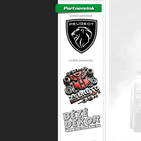
kiemelt partnerünk :
további partnereink :