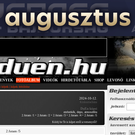
SENYEK
|
FOTÓALBUM
|
VIDEÓK
|
HIRDETŐTÁBLA
|
SHOP
|
LEVONÓ
|
LIN
|
tt képek
képek feltöltése
2024-10-12.
Kiskunlacháza
DuEn képei
emberkék, depo, atmoszféra
2.futam /1
•
2.futam /2
•
2.futam /3
•
2.futam /4
•
2.futam /5
Küldj be Te is képet erről a versenyről!
2.futam /5