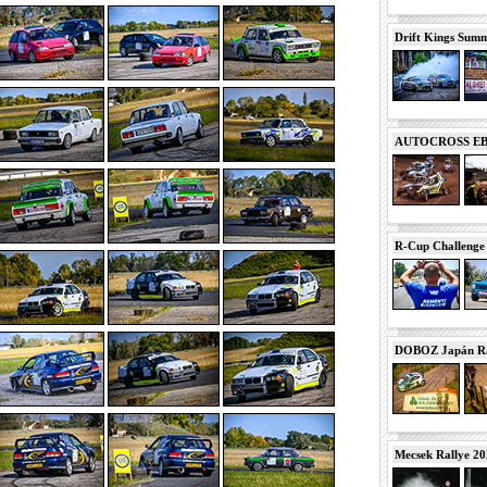
Drift Kings Summe
AUTOCROSS EB 2
R-Cup Challeng
DOBOZ Japán Ra
Mecsek Rallye 2