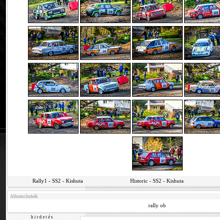
Rally1 - SS2 - Kishuta
Historic - SS2 - Kishuta
Albumcímkék
rally ob
h i r d e t é s