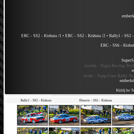
emberk
ERC - SS2 - Kishuta /1
•
ERC - SS2 - Kishuta /2
•
Rally1 - SS2 -
ERC - SS6 - Kishu
SuperS
szerda - Tagai Racing Tech
e
kedd - Topp-Cars Rally Te
emberké
Küldj be Te
Rally1 - SS2 - Kishuta
Historic - SS2 - Kishuta