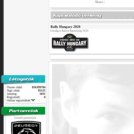
Share
|
Rally Hungary 2020
Országos Rallye Bajnokság 2020
Összes oldal:
856399784
Napi oldal:
95155
Jelenleg:
1031
Regisztrált:
0
Online regisztráltak:
kiemelt partnerünk :