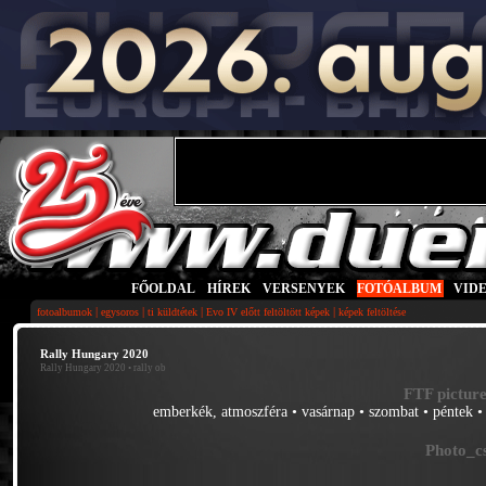
FŐOLDAL
|
HÍREK
|
VERSENYEK
|
FOTÓALBUM
|
VID
|
|
|
|
fotoalbumok
egysoros
ti küldtétek
Evo IV előtt feltöltött képek
képek feltöltése
Rally Hungary 2020
Rally Hungary 2020
• rally ob
FTF picture
emberkék, atmoszféra
•
vasárnap
•
szombat
•
péntek
Photo_cs