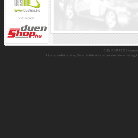
webshopunk :
DuEn © 1999-2026 •
impres
A honlap eredeti tartalma, illetve oldalainak bármilyen alkotóeleme (szöveg, ké