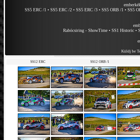
emberkék
SS5 ERC /1
•
SS5 ERC /2
•
SS5 ERC /3
•
SS5 ORB /1
•
SS5 O
emb
Rabócsiring - ShowTime
•
SS1 Historic
•
e
Küldj be Te
SS12 ERC
SS12 ORB /1