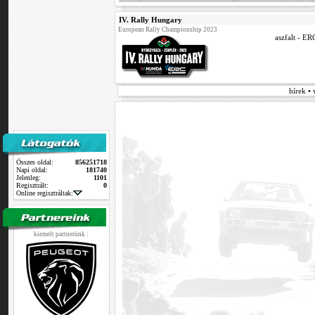
IV. Rally Hungary
European Rally Championship 2023
aszfalt - E
hírek •
Összes oldal:
856251718
Napi oldal:
181740
Jelenleg:
1101
Regisztrált:
0
Online regisztráltak:
kiemelt partnerünk :