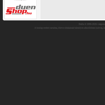
DuEn © 1999-2026 •
impres
A honlap eredeti tartalma, illetve oldalainak bármilyen alkotóeleme (szöveg, ké