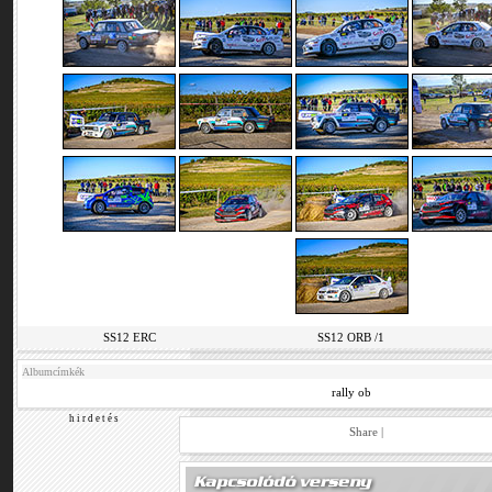
SS12 ERC
SS12 ORB /1
Albumcímkék
rally ob
h i r d e t é s
Share
|