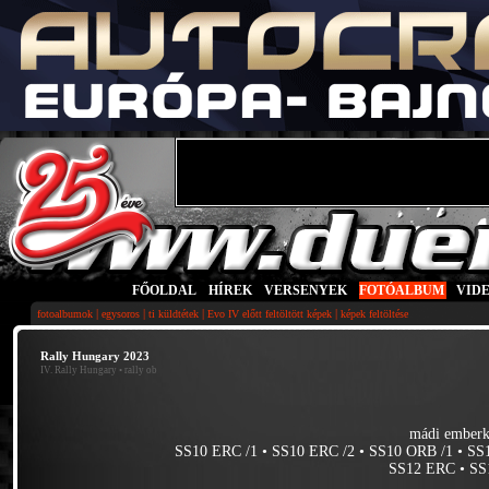
FŐOLDAL
|
HÍREK
|
VERSENYEK
|
FOTÓALBUM
|
VID
|
|
|
|
fotoalbumok
egysoros
ti küldtétek
Evo IV előtt feltöltött képek
képek feltöltése
Rally Hungary 2023
IV. Rally Hungary
• rally ob
mádi emberk
SS10 ERC /1
•
SS10 ERC /2
•
SS10 ORB /1
•
SS
SS12 ERC
•
SS