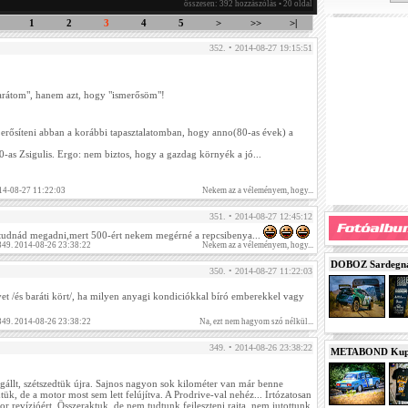
összesen: 392 hozzászólás • 20 oldal
1
2
3
4
5
>
>>
>|
352. • 2014-08-27 19:15:51
arátom", hanem azt, hogy "ismerősöm"!
erősíteni abban a korábbi tapasztalatomban, hogy anno(80-as évek) a
00-as Zsigulis. Ergo: nem biztos, hogy a gazdag környék a jó...
14-08-27 11:22:03
Nekem az a véleményem, hogy...
351. • 2014-08-27 12:45:12
 tudnád megadni,mert 500-ért nekem megérné a repcsibenya...
 349. 2014-08-26 23:38:22
Nekem az a véleményem, hogy...
DOBOZ Sardegna 
350. • 2014-08-27 11:22:03
lyet /és baráti kört/, ha milyen anyagi kondiciókkal bíró emberekkel vagy
 349. 2014-08-26 23:38:22
Na, ezt nem hagyom szó nélkül...
349. • 2014-08-26 23:38:22
METABOND Kupa 
állt, szétszedtük újra. Sajnos nagyon sok kilométer van már benne
tük, de a motor most sem lett felújítva. A Prodrive-val nehéz... Irtózatosan
r revízióért. Összeraktuk, de nem tudtunk fejleszteni rajta, nem jutottunk