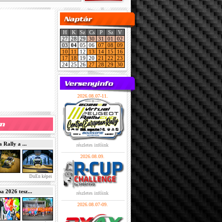
H
K
Sz
Cs
P
Sz
V
27
28
29
30
31
01
02
03
04
05
06
07
08
09
10
11
12
13
14
15
16
17
18
19
20
21
22
23
24
25
26
27
28
29
30
2026.08.07-11.
Rally a ...
részletes infóink
2026.08.09.
DuEn képei
2026 tesz...
részletes infóink
2026.08.07-09.