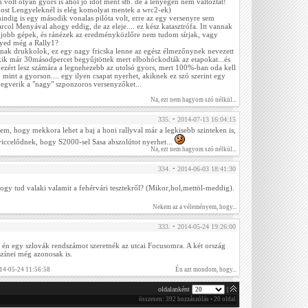
volt olyan gyors is ahol jó időt ment stb. de a lényegen nem változtat!
ost Lengyeleknél is elég komolyat mentek a wrc2-ek)
ndig is egy második vonalas pilóta volt, erre az egy versenyre sem
rcol Menyával ahogy eddig, de az eleje.... ez kész katasztrófa. Itt vannak
 jobb gépek, és ránézek az eredményközlőre nem tudom sírjak, vagy
lyed még a Rally1?
nak drukkolok, ez egy nagy fricska lenne az egész élmezőnynek nevezett
akik már 30másodpercet begyűjtöttek mert elbohóckodták az etapokat...és
án ezért lesz számára a legnehezebb az utolsó gyors, mert 100%-ban oda kell
 mint a gyorson.... egy ilyen csapat nyerhet, akiknek ez szó szerint egy
megverik a "nagy" szponzoros versenyzőket...
Na, ezt nem hagyom szó nélkül...
335. • 2014-07-13 16:04:15
m, hogy mekkora lehet a baj a honi rallyval már a legkisebb szinteken is,
ccelődnek, hogy S2000-sel Sasa abszolútot nyerhet...
Na, ezt nem hagyom szó nélkül...
334. • 2014-06-03 18:41:30
ogy tud valaki valamit a fehérvári tesztekről? (Mikor,hol,mettöl-meddig).
Nekem az a véleményem, hogy...
333. • 2014-05-24 19:26:00
én egy szlovák rendszámot szeretnék az utcai Focusomra. A két ország
 színei még azonosak is.
14-05-24 11:56:58
Én azt mondom, hogy...
oldalanként
|
összesen: 392 hozzászólás • 20 oldal