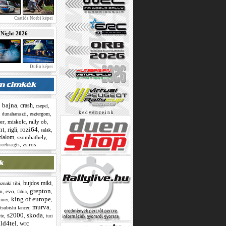
Csatlós Norbi képei
ight 2026
DuEn képei
bajna
crash
,
,
,
,
csepel
k e d v e n c e i n k
,
,
,
esztergom
dunaharaszti
er
,
miskolc
,
rally ob
,
nt
rozi64
rigli
,
,
,
,
salak
zlalom
,
szombathely
,
,
zsiros
 celica gts
bujdos miki
,
,
znaki tibi
grepton
,
evo
,
,
,
om
fabia
king of europe
,
,
tiner
murva
,
,
tsubishi lancer
s2000
skoda
,
,
,
rte
turi
ld4tel
wrc
,