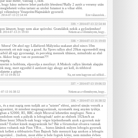
pár száz méter, valóság 1,5km.
, hogy hány méterre lehet parkolót létesíteni?Rally 2 autót a verseny után
n meglehetett volna tartani az utolsó futamot is a vihar előtt.
ongó véleménye Veszprém/Hajmáskér gyorsról.
. 2014-07-13 22:54:44
Erre válaszolok...
339. • 2014-07-13 22:54:44
on látszott, hogy nem akar spórolni. Gratulálok nekik a győzelemhez!
38. 2014-07-13 21:19:03
Nekem az a véleményem, hogy...
338. • 2014-07-13 21:19:03
e Sibera! Ott ahol egy Lillafüred-Mályinka szakaszt ahol nincs 10m
 nyernek ott már nagy a gond. Az Ypres rallyn ahol 20km egyenesből meg
ból áll egy gyorsasági, és percekig mennek tiltáson, mitsubishi az első
cs. Akkor hogy van ez pontosan??!
tegség.
 szerint is hobbista, elporolja a mezőnyt. A Miskolc rallyn látottak alapján
ök meg, mert egyedül ő autózott úgy ahogy azt kell, és többivel
odatette a gépet.
4-07-13 19:06:53
Na, ezt nem hagyom szó nélkül...
337. • 2014-07-13 19:06:53
4-07-13 16:38:52
Nekem az a véleményem, hogy...
336. • 2014-07-13 16:38:52
 és a mai napig nem tudják azt a "szintet" elérni, amivel simán vernék a
agyarázni, itt mindent megmagyaráznak, nyomaték meg anyám tyúkja.
gban a S2000, R5, RRC elejét Micuval lehetetlen megfogni. Nem a
ondolom ezek a pályák is lobogósak! azért az elsőnek 102km/h az
ellene lenni 50km/h-nak hogy végre kijelenthessék azok a gyorsok már
nek? Ezeket kinek magyarázzák be? Bár a fórumokat olvasva vannak
Biztos voltatok már Finn VB-n.... biztos láttátok milyen lobogós gyorsok
notok kellett a többszörös Finn Bajnok Salo mennyit kap azokon a lobogós
egoriátol... (tudom, most ebbe is bele fogtok kötni, nem minden évben