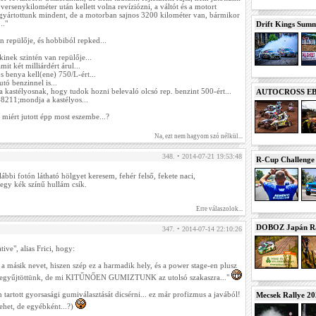
versenykilométer után kellett volna revíziózni, a váltót és a motort
egyártottunk mindent, de a motorban sajnos 3200 kilométer van, bármikor
.."
Drift Kings Summe
 repülője, és hobbiból repked...
kinek szintén van repülője...
mit két milliárdért árul...
 benya kell(ene) 750/L-ért...
tó benzinnel is...
a kastélyosnak, hogy tudok hozni belevaló olcsó rep. benzint 500-ért...
AUTOCROSS EB 2
8211;mondja a kastélyos...
miért jutott épp most eszembe...?
Na, ezt nem hagyom szó nélkül...
348. • 2014-07-21 19:53:48
R-Cup Challeng
lábbi fotón látható hölgyet keresem, fehér felső, fekete naci,
egy kék színű hullám csík.
Erre válaszolok...
DOBOZ Japán Ra
347. • 2014-07-14 22:10:26
ive", alias Frici, hogy:
a másik nevet, hiszen szép ez a harmadik hely, és a power stage-en plusz
 begyűjtöttünk, de mi KITŰNŐEN GUMIZTUNK az utolsó szakaszra..."
artott gyorsasági gumiválasztását dicsérni... ez már profizmus a javából!
Mecsek Rallye 2
het, de egyébként...?)