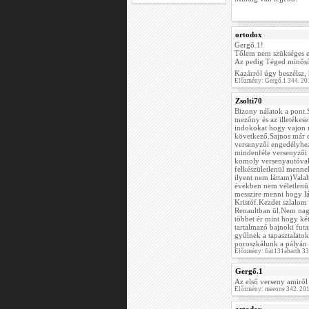
ortodox
Gergő.1!
Tőlem nem szükséges el
Az pedig Téged minősít
Kazárról úgy beszélsz,
Előzmény: Gergő.1 344. 20
Zsolti70
Bizony nálatok a pont.
mezőny és az illetékes
indokokat hogy vajon m
következő.Sajnos már e
versenyzői engedélyhez
mindenféle versenyzői 
komoly versenyautóval 
felkészületlenül menne
ilyent nem láttam)Valah
években nem véletlenül
messzire menni hogy l
Kristóf.Kezdet szlalom
Renaultban ül.Nem nag
többet ér mint hogy ké
tartalmazó bajnoki fut
gyűlnek a tapasztalato
poroszkálunk a pályá
Előzmény: fiat131abarth 3
Gergő.1
Az első verseny amiről
Előzmény: meeone 342. 20