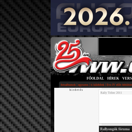
FŐOLDAL
|
HÍREK
|
VER
|
|
|
fotoalbumok
egysoros
ti küldtétek
Evo IV előtt feltöltö
h i r d e t é s
Rally Tribec 2011
Rallyongók fóruma