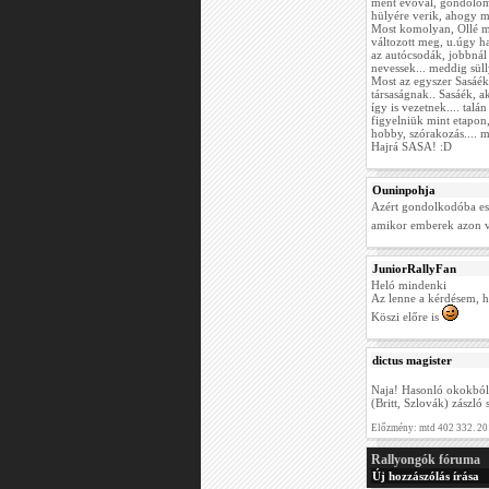
ment evoval, gondolom 
hülyére verik, ahogy m
Most komolyan, Ollé mi
változott meg, u.úgy ha
az autócsodák, jobbnál
nevessek... meddig sül
Most az egyszer Sasáék
társaságnak.. Sasáék, 
így is vezetnek.... tal
figyelniük mint etapon,
hobby, szórakozás.... 
Hajrá SASA! :D
Ouninpohja
Azért gondolkodóba ese
amikor emberek azon vi
JuniorRallyFan
Heló mindenki
Az lenne a kérdésem, h
Köszi előre is
dictus magister
Naja! Hasonló okokból 
(Britt, Szlovák) zászló
Előzmény: mtd 402 332. 20
Rallyongók fóruma
Új hozzászólás írása