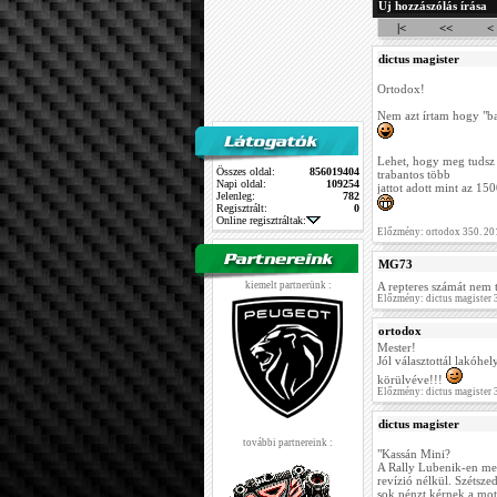
Új hozzászólás írása
|<
<<
<
dictus magister
Ortodox!
Nem azt írtam hogy "b
Lehet, hogy meg tudsz 
Összes oldal:
856019404
trabantos több
Napi oldal:
109254
jattot adott mint az 15
Jelenleg:
782
Regisztrált:
0
Online regisztráltak:
Előzmény: ortodox 350. 20
MG73
kiemelt partnerünk :
A repteres számát nem
Előzmény: dictus magister
ortodox
Mester!
Jól választottál lakóhe
körülvéve!!!
Előzmény: dictus magister
dictus magister
további partnereink :
"Kassán Mini?
A Rally Lubenik-en meg
revízió nélkül. Szétszed
sok pénzt kérnek a moto