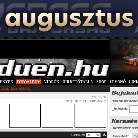
SENYEK
|
FOTÓALBUM
|
VIDEÓK
|
HIRDETŐTÁBLA
|
SHOP
|
LEVONÓ
|
LIN
|
tt képek
képek feltöltése
2011-05-20
Rally Tríbec 2011
• külföldi rally
oldalanként
|