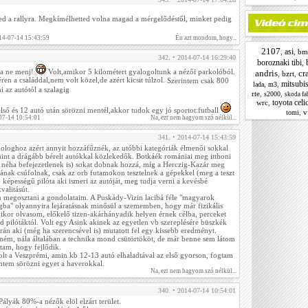
ed a rallyra. Megkímélhetted volna magad a mérgelődéstől, minket pedig
14-07-14 15:43:59
Én azt mondom, hogy...
2107
asi
,
,
bm
342. • 2014-07-14 16:29:40
boroznaki tibi
,
ra ne menj!
Volt,amikor 5 kilométert gyalogoltunk a nézői parkolóból.
andris
cr
,
bzrt
,
en a családdal,nem volt közel,de azért kicsit túlzol.
Szerintem csak 800
mitsubi
,
,
lada
m3
i az autótól a szalagig
rte
,
,
s2000
skoda fa
toyota celi
wrc
,
lső és 12 autó után sörözni mentél,akkor tudok egy jó sportot:futball
,
v
tomi
07-14 10:54:01
Na, ezt nem hagyom szó nélkül...
341. • 2014-07-14 15:43:59
ologhoz azért annyit hozzáfűznék, az utóbbi kategóriák élmenői sokkal
int a drágább bérelt autókkal közlekedők. Botkáék romániai meg itthoni
néha befejezetlenek is) sokat dobnak hozzá, míg a Herczig-Kazár meg
tának csúfolnak, csak az orb futamokon tesztelnek a gépekkel (meg a teszt
jó képességű pilóta aki ismeri az autóját, meg tudja verni a kevésbé
valitásút.
 megosztani a gondolataim. A Puskády-Vizin lacibá féle "magyarok
lágba" olyannyira lejáratásnak minősül a szememben, hogy már fizikális
kor olvasom, előkelő tizen-akárhányadik helyen érnek célba, perceket
 pilótáktól. Volt egy Asink akinek az egyetlen vb szereplésére büszkék
án aki (még ha szerencsével is) mutatott fel egy kissebb eredményt.
ém, nála általában a technika mond csütörtököt, de már benne sem látom
ltam, hogy fejlődik.
olt a Veszprémi, amin kb 12-13 autó elhaladtával az első gyorson, fogtam
tem sörözni egyet a haverokkal.
Na, ezt nem hagyom szó nélkül...
340. • 2014-07-14 10:54:01
ályák 80%-a nézők elöl elzárt terület.