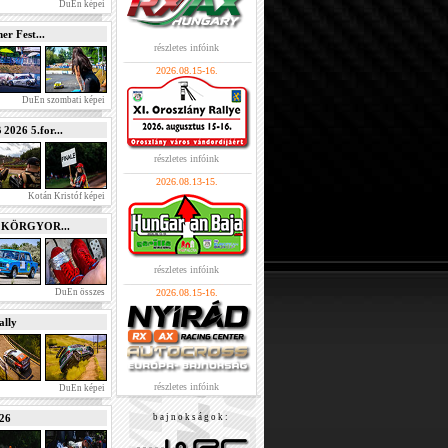
DuEn képei
r Fest...
részletes infóink
2026.08.15-16.
DuEn szombati képei
026 5.for...
részletes infóink
2026.08.13-15.
Kotán Kristóf képei
e KÖRGYOR...
részletes infóink
DuEn összes
2026.08.15-16.
lly
részletes infóink
DuEn képei
026
b a j n o k s á g o k :