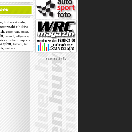
w
,
borbereki csaba
,
boroznaki tibikiss
ash
,
,
,
,
gopro
jana
janika
shi
,
,
,
onboard
rallymovie
,
subaru impreza
bia wrc
ca gtfour
,
trabant
,
turi
fts
,
wartbmw
s t a t i s z t i k á k