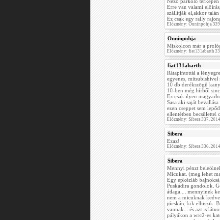
Néző parkoló térképen 
Erre van valami előírás
szállítják el,akkor talá
Ez csak egy rally raj
Előzmény: Ouninpohja 339
Ouninpohja
Miskolcon már a prológ
Előzmény: fiat131abarth 3
fiat131abarth
Rátapintottál a lényegr
egyenes, mitsubishivel
10 db derékszögű kanyar
10-ben még hírből sin
Ez csak ilyen magyarbe
Sasa aki saját bevallása
ezen cseppet sem lepőd
ellentétben becsülettel 
Előzmény: Sibera 337. 201
Sibera
Ezaz!
Előzmény: Sibera 336. 201
Sibera
Mennyi pénzt beleölnek,
Micukat. (meg lehet m
Egy épkézláb bajnoksá
Puskádira gondolok. G
átlaga.... mennyinek k
nem a micuknak kedvez
jócskán, kik elhiszik. 
vannak... és azt is lát
pályákon a wrc2-es kat