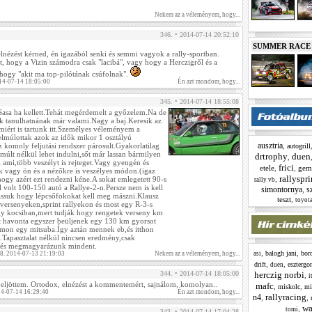
Nekem az a véleményem, hogy...
346. • 2014-07-14 20:52:10
SUMMER RACE N
nézést kérned, én igazából senki és semmi vagyok a rally-sportban.
, hogy a Vizin számodra csak "lacibá", vagy hogy a Herczigről és a
 hogy "akit ma top-pilótának csúfolnak".
14-07-14 18:05:00
Én azt mondom, hogy...
345. • 2014-07-14 18:55:08
Sasa ha kellett.Tehát megérdemelt a győzelem.Na de
ek tanulhatnának már valami.Nagy a baj.Keresik az
iért is tartunk itt.Személyes véleményem a
lmúlottak azok az idők mikor 1 osztályú
ausztria
 komoly feljutási rendszer párosult.Gyakorlatilag
,
autogrill
múlt nélkül lehet indulni,sőt már lassan bármilyen
drtrophy
duen
,
ami,több veszélyt is rejteget.Vagy gyengén és
frici
etele
,
,
gem
k vagy ön és a nézőkre is veszélyes módon.(igaz
rallyspri
ogy azért ezt rendezni kéne.A sokat emlegetett 90-s
,
rally vb
 volt 100-150 autó a Rallye-2-n.Persze nem is kell
simontornya
s
,
ássuk hogy lépcsőfokokat kell meg mászni.Klausz
teszt
,
toyota
 versenyeken,sprint rallyekon és most egy R-3-s
y kocsiban,mert tudják hogy rengetek verseny km
t havonta egyszer beüljenek egy 130 km gyorsot
amon egy mitsuba.Így aztán mennek eb,és itthon
k.Tapasztalat nélkül nincsen eredmény,csak
n és megmagyarázunk mindent.
,
,
balogh jani
boro
38. 2014-07-13 21:19:03
Nekem az a véleményem, hogy...
asi
,
,
drift
eszterg
duen
344. • 2014-07-14 18:05:00
herczig norbi
,
i
 eljöttem. Ortodox, elnézést a kommentemért, sajnálom, komolyan..
mafc
,
,
miskolc
mi
14-07-14 16:29:40
Én azt mondom, hogy...
rallyracing
n4
,
,
wa
,
tomi
343. • 2014-07-14 17:04:28