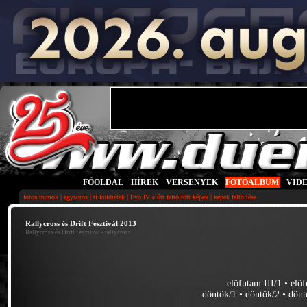
FŐOLDAL
|
HÍREK
|
VERSENYEK
|
FOTÓALBUM
|
VID
|
|
|
|
fotoalbumok
egysoros
ti küldtétek
Evo IV előtt feltöltött képek
képek feltöltése
Rallycross és Drift Fesztivál 2013
Rallycross és Drift Fesztivál
• rallycross
előfutam III/1
•
előf
döntők/1
•
döntők/2
•
dönt