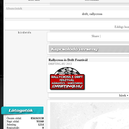
Albumcímkék
drift
,
rallycross
Eddigi hoz
h i r d e t é s
Share
|
Rallycross és Drift Fesztivál
DRIFTING.HU 2013
hírek •
Összes oldal:
856163138
Napi oldal:
93160
Jelenleg:
1214
Regisztrált:
0