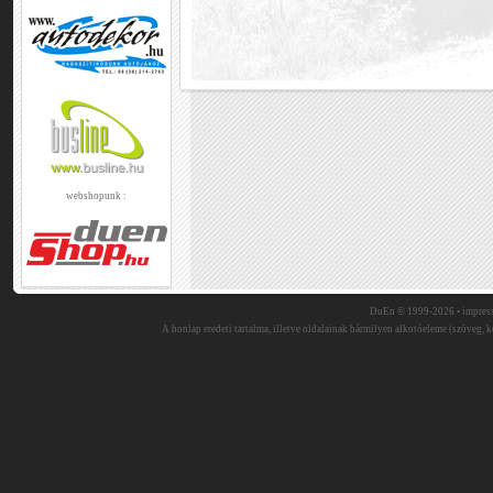
webshopunk :
DuEn © 1999-2026 •
impres
A honlap eredeti tartalma, illetve oldalainak bármilyen alkotóeleme (szöveg, ké