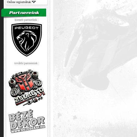
Online regisztráltak:
kiemelt partnerünk :
további partnereink :