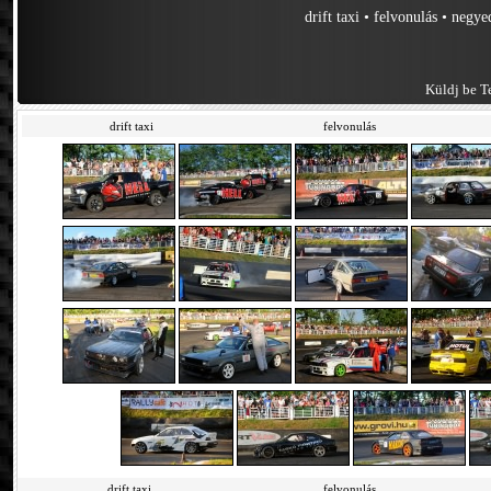
drift taxi
•
felvonulás
•
negye
Küldj be Te
drift taxi
felvonulás
drift taxi
felvonulás