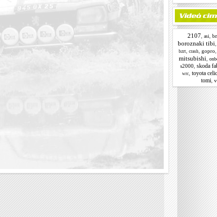
2107
,
,
b
asi
boroznaki tibi
,
,
gopro
bzrt
crash
mitsubishi
,
onb
skoda fa
s2000
,
toyota celi
,
wrc
tomi
,
v