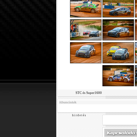
STC és Super1600
Albumcímkék
h i r d e t é s