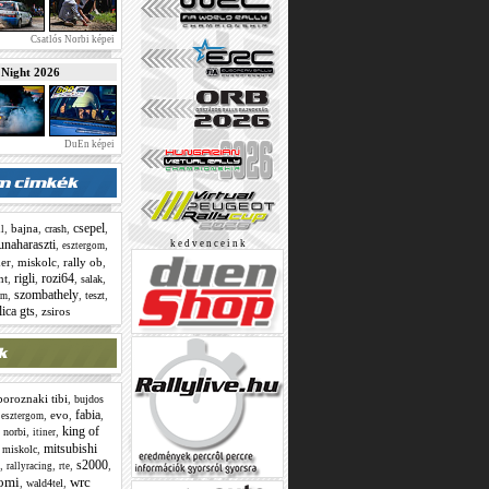
Csatlós Norbi képei
ight 2026
DuEn képei
csepel
,
bajna
,
,
,
crash
l
unaharaszti
,
,
k e d v e n c e i n k
esztergom
er
,
miskolc
,
rally ob
,
rigli
rozi64
nt
,
,
,
,
salak
szombathely
,
,
,
teszt
om
lica gts
,
zsiros
boroznaki tibi
,
bujdos
fabia
,
,
evo
,
,
esztergom
king of
,
,
 norbi
itiner
mitsubishi
,
,
miskolc
s2000
,
,
,
,
rallyracing
rte
tomi
wrc
,
,
wald4tel