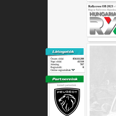
Rallycross OB 2023 -
Magyar Rallycross Bajnoks
Összes oldal:
856111288
Napi oldal:
41310
Jelenleg:
707
Regisztrált:
0
Online regisztráltak:
kiemelt partnerünk :