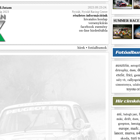
 6.futam
2023.09.23-24.
ág 2023
Nyirád, Nyirád Racing Center
részletes információink
hivatalos honlap
SUMMER RACE N
versenykiírás
facebook esemény
on-line hirdetőtábla
hírek • fotóalbumok
ausztria
,
autogril
d
drtrophy
,
,
duen
etele
frici
,
,
gem
,
rallyspri
rally vb
,
simontornya
szlal
toyota ce
asi
,
,
balogh jani
,
drift
,
miki
duen
grepton
,
herczig
mafc
europe
,
lancer
murva
n4
,
,
turi 
skoda
,