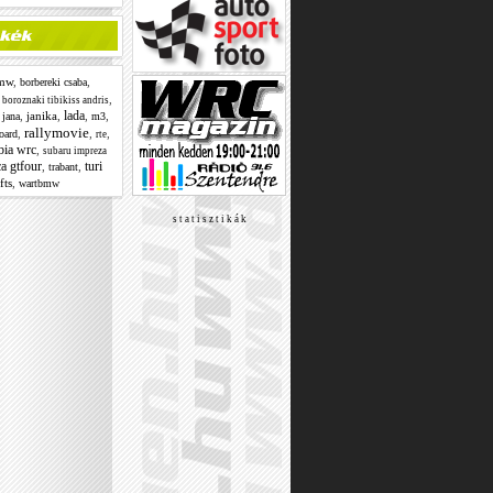
mw
,
,
borbereki csaba
,
,
boroznaki tibikiss andris
lada
,
,
janika
,
,
,
jana
m3
rallymovie
,
,
,
oard
rte
bia wrc
,
subaru impreza
ca gtfour
turi
,
,
trabant
fts
,
wartbmw
s t a t i s z t i k á k