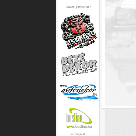
további partnereink :
webshopunk :