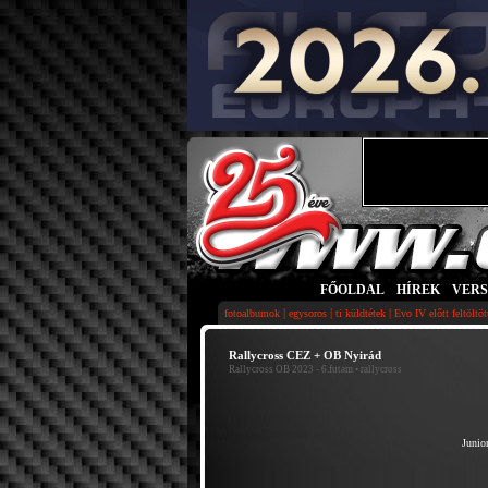
FŐOLDAL
|
HÍREK
|
VER
|
|
|
fotoalbumok
egysoros
ti küldtétek
Evo IV előtt feltöltö
Rallycross CEZ + OB Nyirád
Rallycross OB 2023 - 6.futam
• rallycross
Junior