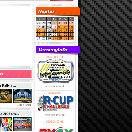
H
K
Sz
Cs
P
Sz
V
27
28
29
30
31
01
02
03
04
05
06
07
08
09
10
11
12
13
14
15
16
17
18
19
20
21
22
23
24
25
26
27
28
29
30
2026.08.07-11.
Rally a ...
részletes infóink
2026.08.09.
DuEn képei
2026 tesz...
részletes infóink
2026.08.07-09.