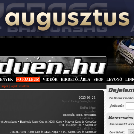
SENYEK
|
FOTÓALBUM
|
VIDEÓK
|
HIRDETŐTÁBLA
|
SHOP
|
LEVONÓ
|
LIN
|
tt képek
képek feltöltése
2023-09-23.
Nyirád Racing Center, Nyirád
DuEn képei
szombat
emberkék, depo, atmoszféra
1.kvalifikáció
 és Astra kupa
•
Hankook Racer Cup és MX5 Kupa
•
Magyar Kupa és CrossCar
STC és Super1600
•
SuperCar
2.kvalifikáció
Junior, Astra, Racer Cup és MX5 Kupa
•
STC, Super1600 és SuperCar