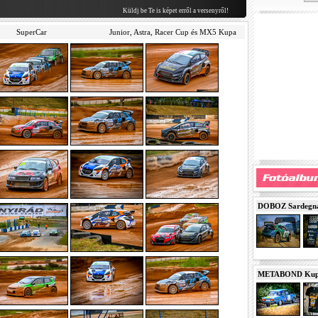
Küldj be Te is képet erről a versenyről!
SuperCar
Junior, Astra, Racer Cup és MX5 Kupa
DOBOZ Sardegna 
METABOND Kupa 