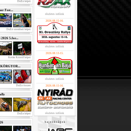
DuEn képei
r Fest...
részletes infóink
2026.08.15-16.
DuEn szombati képei
026 5.for...
részletes infóink
2026.08.13-15.
Kotán Kristóf képei
e KÖRGYOR...
részletes infóink
DuEn összes
2026.08.15-16.
lly
részletes infóink
DuEn képei
026
b a j n o k s á g o k :