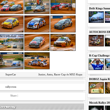
Drift Kings Summe
AUTOCROSS EB 2
R-Cup Challeng
SuperCar
Junior, Astra, Racer Cup és MX5 Kupa
DOBOZ Japán Ra
rallycross
Share
|
Mecsek Rallye 2