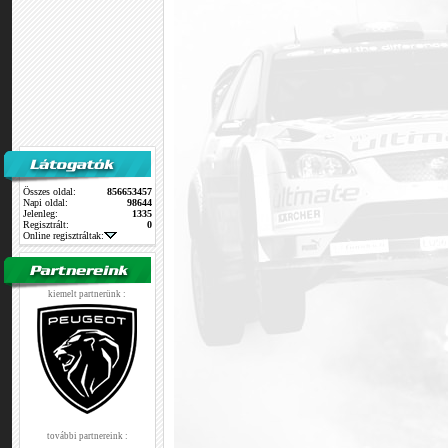
Összes oldal:
856653457
Napi oldal:
98644
Jelenleg:
1335
Regisztrált:
0
Online regisztráltak:
kiemelt partnerünk :
további partnereink :