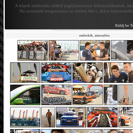
A képek módosítás nélkül jogdíjmentesen felhasználhatóak, like
Ha szeretnéd megszerezni az eredeti file-t, akkor képrende
Küldj be Te
emberkék, atmoszféra