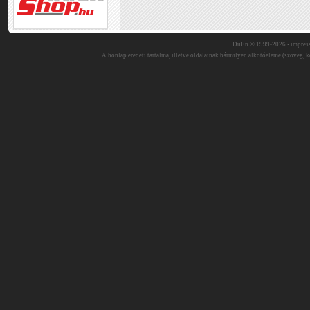
DuEn © 1999-2026 •
impres
A honlap eredeti tartalma, illetve oldalainak bármilyen alkotóeleme (szöveg, ké