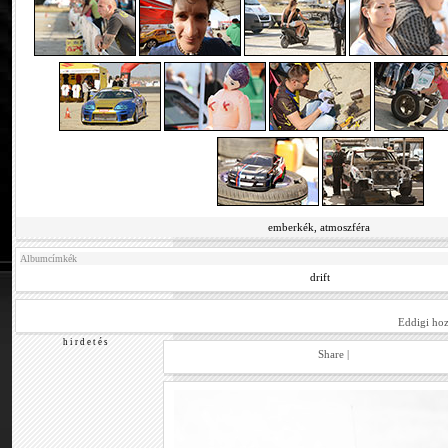
emberkék, atmoszféra
Albumcímkék
drift
Eddigi hoz
h i r d e t é s
Share
|