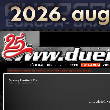
FŐOLDAL
|
HÍREK
|
VERSENYEK
|
FOTÓALBUM
|
VID
|
|
|
|
fotoalbumok
egysoros
ti küldtétek
Evo IV előtt feltöltött képek
képek feltöltése
Sebesség Fesztivál 2015
Sebesség Fesztivál 2022
• drift
drift edzés/1
•