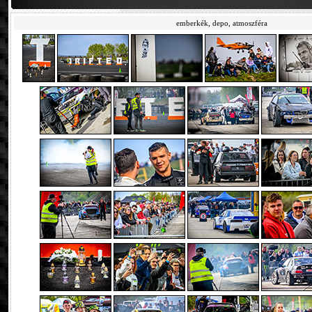
emberkék, depo, atmoszféra