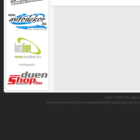
webshopunk :
DuEn © 1999-2026 •
impres
A honlap eredeti tartalma, illetve oldalainak bármilyen alkotóeleme (szöveg, ké