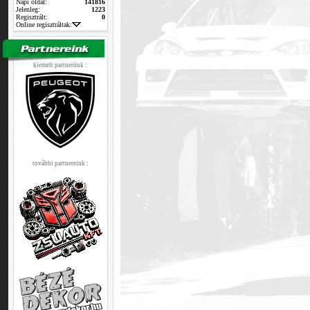
Napi oldal:
141816
Jelenleg:
1223
Regisztrált:
0
Online regisztráltak:
kiemelt partnerünk :
további partnereink :