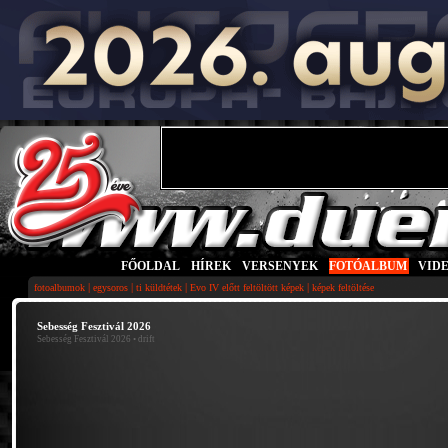
FŐOLDAL
|
HÍREK
|
VERSENYEK
|
FOTÓALBUM
|
VID
|
|
|
|
fotoalbumok
egysoros
ti küldtétek
Evo IV előtt feltöltött képek
képek feltöltése
Sebesség Fesztivál 2026
Sebesség Fesztivál 2026
• drift