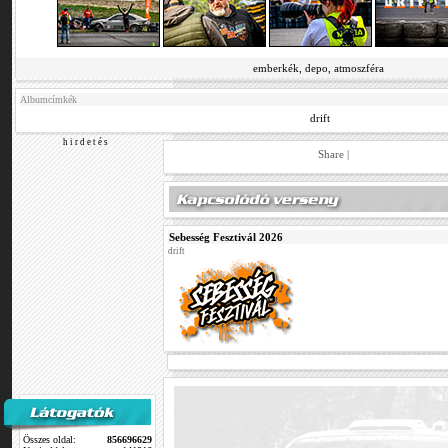
emberkék, depo, atmoszféra
Albumcímkék
drift
h i r d e t é s
Share
|
Sebesség Fesztivál 2026
drift
Összes oldal:
856696629