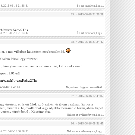
69. 2015-06-18 21:38:31
Én azt mondom, hogy...
69. • 2015-06-18 21:38:31
tch?v=zzxKzhw2Ths
68. 2015-06-18 21:34:42
Én azt mondom, hogy...
68. • 2015-06-18 21:34:42
et, a mai világban különösen megbecsülendő.
általam leírtak egy részének:
t, királyhoz méltóan, ami a csövön kifért, kilinccsel előre."
cspont 1:01-nél
com/watch?v=zzxKzhw2Ths
5-06-16 12:49:07
Na, ezt nem hagyom szó nélkül...
67. • 2015-06-16 12:49:07
y éreztem, én is ott állok az út szélén, és tátom a számat. Sajnos a
tént, viszont a Te jóvoltodból -egy objektív beszámoló formájában- képet
verseny történéseiről. Köszönet érte.
Nekem az a véleményem, hogy...
66. • 2015-06-16 08:51:45
65. 2015-06-16 00:30:22
Nekem az a véleményem, hogy...