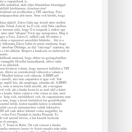
int a csapatoknak is...
llis szakikkal, akik teljes létszámban készséggel
eklődő kérdésemre, köszönet érte!
érüléssel ott árválkodott a TRT sátorban, Frici
randpapucsban jött-ment. Nem volt kérdés, hogy
háza tájáról: Zsíros Gabi egy közeli sátor mellett
(talán Tobak Zolival, ha Ő volt, zöld Nike cipőben
or üzenem neki, hogy Ö is öregszik.), mikor egy
átor alatt "elkapta" Fricit egy autogramra. Meg is
gye a Frici, Zsíros G. nélkül csak fél ember a
om a szponzori szerződés feltételei... Jött is a
felkutatta Zsíros Gabit és szinte utasította, hogy
T sátorban Őfelsége, az ifjú "ralyongó" számára, aki
 a várt aláírást. Respect a hankook-os embernek és
netért.
káéknak tanácsul, hogy ehhez ne gyöngybetűket
 vastagabb filctollat használjanak, akkor talán
n az aláírásuk.
épest kíváncsi voltam, hogy mennyit fejlődött a TRT
en, illetve az osztrákoknál változott-e valami a
 Mindkét helyen volt változás. A BRRT-nél
a szerelő, ami más csapatokra is igaz volt. Sok
gy segítő kéz, aki megfogja, odaadja stb. A BRRT-
, nem is annyira fiatal szerelő, aki a mozgása
ofi volt, aki a hasán hozta ki az autó alól a hátsó
és a hasán, háton csúszva vitte vissza az újat, amit
ére. Szép volt, önfeláldozó volt, de csapatszinten nem
rra sem, hogy a levett futóművet kis gondolkodás
nettel lefelé, holott tisztább helyre is tehették
aszfalt cuccok mintaszerűen voltak kikészítve.
TRT-nél csak akkor lehetett volna megítélni, ha
volna Frici Fiestáját és Janika Pözsóját. Ez
ál volt szerelő bőven, a bal küszöb burkolat
er és energia.
 T. Tomit és Robit. Ott volt viszont a Janika
Janika mentora (ennyi év közös munka után talán