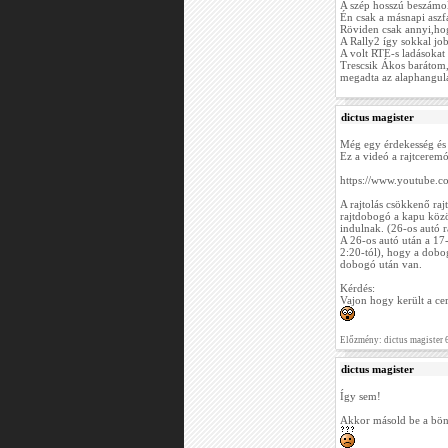
A szép hosszú beszámol
Én csak a másnapi aszfa
Röviden csak annyi,hog
A Rally2 így sokkal jo
A volt RTE-s ladásokat i
Trescsik Ákos barátom,
megadta az alaphangula
dictus magister
Még egy érdekesség és e
Ez a videó a rajtceremó
https://www.youtube
A rajtolás csökkenő rajt
rajtdobogó a kapu közö
indulnak. (26-os autó ra
A 26-os autó után a 17
2:20-tól), hogy a dobogó
dobogó után van.
Kérdés:
Vajon hogy került a ce
Előzmény: dictus magister 
dictus magister
Így sem!
Akkor másold be a bö