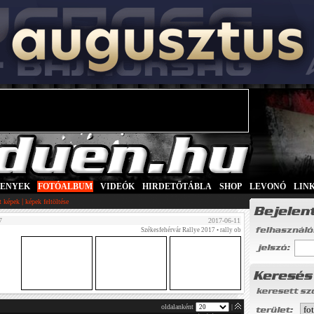
SENYEK
|
FOTÓALBUM
|
VIDEÓK
|
HIRDETŐTÁBLA
|
SHOP
|
LEVONÓ
|
LIN
|
tt képek
képek feltöltése
7
2017-06-11
Székesfehérvár Rallye 2017
• rally ob
oldalanként
|