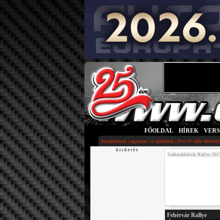
FŐOLDAL
|
HÍREK
|
VER
|
|
|
fotoalbumok
egysoros
ti küldtétek
Evo IV előtt feltöltö
h i r d e t é s
Székesfehérvár Rallye 201
Fehérvár Rallye