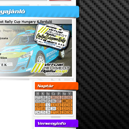
y - Peugeot 208 Rally4
lyzata
y
ition
Y E K
H
K
Sz
Cs
P
Sz
V
27
28
29
30
31
01
02
03
04
05
06
07
08
09
10
11
12
13
14
15
16
17
18
19
20
21
22
23
24
25
26
27
28
29
30