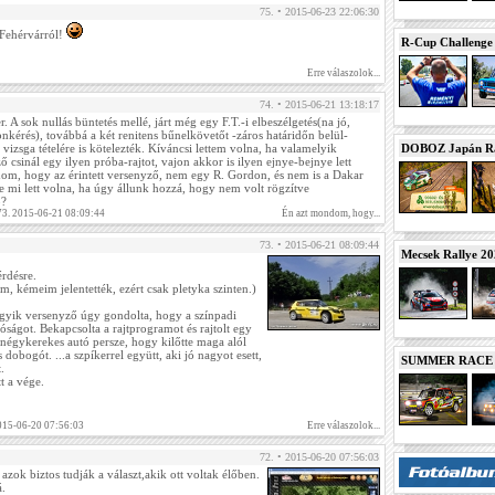
75. • 2015-06-23 22:06:30
 Fehérvárról!
R-Cup Challeng
Erre válaszolok...
74. • 2015-06-21 13:18:17
r. A sok nullás büntetés mellé, járt még egy F.T.-i elbeszélgetés(na jó,
kérés), továbbá a két renitens bűnelkövetőt -záros határidőn belül-
 vizsga tételére is kötelezték. Kíváncsi lettem volna, ha valamelyik
DOBOZ Japán Ra
 csinál egy ilyen próba-rajtot, vajon akkor is ilyen ejnye-bejnye lett
om, hogy az érintett versenyző, nem egy R. Gordon, és nem is a Dakar
e mi lett volna, ha úgy állunk hozzá, hogy nem volt rögzítve
ó?
73. 2015-06-21 08:09:44
Én azt mondom, hogy...
73. • 2015-06-21 08:09:44
Mecsek Rallye 2
érdésre.
, kémeim jelentették, ezért csak pletyka szinten.)
gyik versenyző úgy gondolta, hogy a színpadi
lóságot. Bekapcsolta a rajtprogramot és rajtolt egy
i négykerekes autó persze, hogy kilőtte maga alól
dobogót. ...a szpíkerrel együtt, aki jó nagyot esett,
SUMMER RACE N
.
t a vége.
15-06-20 07:56:03
Erre válaszolok...
72. • 2015-06-20 07:56:03
azok biztos tudják a választ,akik ott voltak élőben.
á.