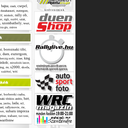
csepel
bajna
,
,
,
,
crash
k e d v e n c e i n k
,
,
,
dunaharaszti
esztergom
er
rally ob
,
,
,
miskolc
,
,
,
,
rigli
int
rozi64
salak
szombathely
,
,
teszt
,
m
,
zsiros
ica gts
ni
boroznaki tibi
,
,
esztergom
duen
,
,
,
t
king
,
,
itiner
herczig norbi
iskolc
,
,
mitsubishi lancer
s2000
cing
,
,
,
skoda
,
rte
wrc
,
,
wald4tel
w
,
borbereki csaba
,
bzrt
,
,
naki tibikiss andris
lada
,
,
,
,
na
janika
m3
,
rallymovie
,
rte
,
ard
subaru impreza
,
 wrc
,
trabant
,
,
gtfour
turi tomi
wartbmw