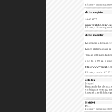
Előzmény: dictus magister 
dictus magister
Talán így?
www.youtube.com/wa
Előzmény: dictus magister 
dictus magister
Köszönöm a köszönetek
Képes alátámasztása az 
"Janika jött másodikkén
0:57-től 1:04-ig, a csú
https://www.youtube.
Előzmény: ortodox 67. 201
ortodox
Mester!
Beszámolódat olvasva úg
valóságban nem így tör
kaptunk a múlt hétvégi 
Hofi601
Köszi!
Előzmény: dictus magister 