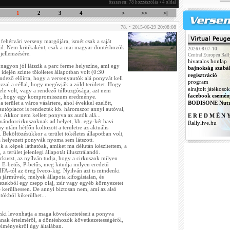
összesen: 78 hozzászólás • 4 oldal
1
2
3
4
>
>>
>|
78. • 2015-06-29 20:08:08
fehérvári verseny margójára, ismét csak a saját
l. Nem kritikaként, csak a mai magyar döntéshozók
2026.08.07-10.
ellemzésére.
Central Europen Rall
hivatalos honlap
nagyon jól látszik a parc ferme helyszíne, ami egy
bajnokság szabá
 idején szinte tökéletes állapotban volt (0:30
regisztráció
ndező előírta, hogy a versenyautók alá ponyvát kell
program
 azzal a céllal, hogy megóvják a zöld területet. Hogy
elrajtolt játékosok
étele volt, vagy a rendező túlbuzgósága, azt nem
facebook esemén
het, hogy egy kompromisszum eredménye.
a terület a város vásártere, ahol évekkel ezelőtt,
BODISONE Nutr
autópiacot is rendezték kb. háromszor annyi autóval,
. Akkor nem kellett ponyva az autók alá...
E R E D M É N 
vándorcirkuszoknak ad helyet, kb. egy-két havi
Rallylive.hu
 utáni hétfőn költözött a területre az aktuális
. Beköltözésükkor a terület tökéletes állapotban volt,
 helyezett ponyvák nyoma sem látszott.
k a képek láthatóak, amiket ma délután készítettem, a
 a terület jelenlegi állapotát illusztrálandó.
rkuszt, az nyílván tudja, hogy a cirkuszok milyen
 E-betűs, P-betűs, meg kitudja milyen eredetű
IFA-tól az öreg Iveco-kig. Nyilván azt is mindenki
a járművek, melyek állapota kifogástalan, és
 ezekből egy csepp olaj, zsír vagy egyéb környezetet
 kerülhessen. De annyi biztosan nem, ami az alsó
ókból kikerülhet...
ki levonhatja a maga következtetéseit a ponyva
annak értelméről, a döntéshozók következetességéről,
telményekről úgy általában.