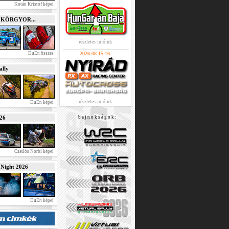
Kotán Kristóf képei
e KÖRGYOR...
részletes infóink
DuEn összes
2026.08.15-16.
lly
részletes infóink
DuEn képei
026
b a j n o k s á g o k :
Csatlós Norbi képei
ight 2026
DuEn képei