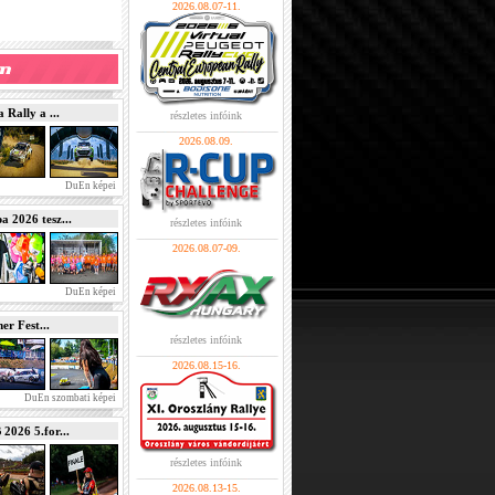
2026.08.07-11.
Rally a ...
részletes infóink
2026.08.09.
DuEn képei
2026 tesz...
részletes infóink
2026.08.07-09.
DuEn képei
r Fest...
részletes infóink
2026.08.15-16.
DuEn szombati képei
026 5.for...
részletes infóink
2026.08.13-15.