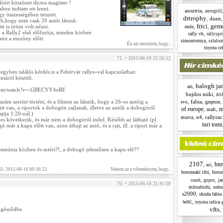
óért köszönet dictus magister !
lton tudtam ott lenni.
ausztria
,
autogrill
y összességében tetszett.
drtrophy
,
duen
bb,hogy nem csak 20 autót látunk.
frici
gem
tt is öröm volt nézni.
,
,
etele
 a Rally2 első előfutója, minden körben
,
rally vb
rallyspr
tot a mezőny előtt.
,
simontornya
szlalo
Én azt mondom, hogy...
toyota cel
71. • 2015-06-19 22:56:12
gyben találós kérdés is a Fehérvár rallye-val kapcsolatban:
niáról készült.
balogh ja
,
asi
.com/watch?v=-GBECYY4oRE
bujdos miki
,
drif
szám szerint történt, és a filmen az látszik, hogy a 26-os autóig a
,
fabia
,
,
grepton
evo
tt van, a riportok a dobogón zajlanak, illetve az autók a dobogóról
of europe
m
,
,
mafc
jtja 1:20-nál.)
,
n4
,
rallyra
murva
-es következik, és már nem a dobogóról indul. Később az látható (pl.
turi tomi
 már a kapu előtt van, azon áthajt az autó, és a rajt, ill. a riport már a
remónia közben és miért?!, a dobogó jelentősen a kapu elé??
2107
bm
,
,
asi
65. 2015-06-16 00:30:22
Nekem az a véleményem, hogy...
,
boroznaki tibi
boroz
,
,
ja
crash
gopro
70. • 2015-06-18 21:41:59
,
mitsubishi
onbo
s2000
,
skoda fabia
wrc
,
toyota celica 
vfts
ngésződbe.
,