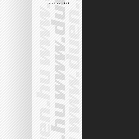
s t a t i s z t i k á k