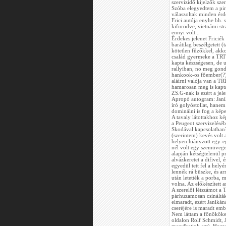
szervizidő kijelzők szer
Szóba elegyedtem a pire
válaszoltak minden érd
Frici autója enyhe bh. s
kifürödve, vietnámi st
ennyi volt...
Érdekes jelenet Friciék 
barátilag beszélgetett 
kötetlen fűzőkkel, akk
család gyermeke a TRT s
kapta készségesen, de u
rallyiban, no meg gondol
hankook-os főember(?), 
aláírni valója van a TR
hamarosan meg is kapta
ZS.G-nak is ezért a jele
Apropó autogram: Jani
író golyóstollat, hanem
dominálni is fog a képe
A tavaly látottakhoz k
a Peugeot szervizeléséb
Skodával kapcsolatban?
(szerintem) kevés volt 
helyen hiányzott egy-e
nél volt egy szemüveges
alapján kétségtelenül pr
alvázkeretet a difivel, 
egyedül tett fel a hely
lennék rá büszke, és a
után letették a porba, me
volna. Az előkészített 
A szerelői létszámot a 
párhuzamosan csinálták 
elmaradt, ezért Janikán
cseréjére is maradt emb
Nem láttam a főnököket,
oldalon Rolf Schmidt, 