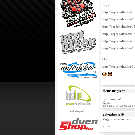
Képek:
http://kepfeltoltes.hu
http://kepfeltoltes.hu
http://kepfeltoltes.hu
http://kepfeltoltes.hu
http://kepfeltoltes.hu
http://kepfeltoltes.hu
Olaj:
http://kepfeltoltes.hu
dictus magister
Profi munka!
Köszi.
Előzmény: gulyasbence89 7
webshopunk :
gulyasbence89
Vagyis remélem így...
Klikk!