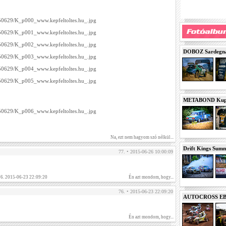
/150629/K_p000_www.kepfeltoltes.hu_.jpg
/150629/K_p001_www.kepfeltoltes.hu_.jpg
/150629/K_p002_www.kepfeltoltes.hu_.jpg
DOBOZ Sardegna 
/150629/K_p003_www.kepfeltoltes.hu_.jpg
/150629/K_p004_www.kepfeltoltes.hu_.jpg
/150629/K_p005_www.kepfeltoltes.hu_.jpg
METABOND Kupa 
/150629/K_p006_www.kepfeltoltes.hu_.jpg
Na, ezt nem hagyom szó nélkül...
Drift Kings Summe
77. • 2015-06-26 10:00:09
6. 2015-06-23 22:09:20
Én azt mondom, hogy...
76. • 2015-06-23 22:09:20
AUTOCROSS EB 2
Én azt mondom, hogy...