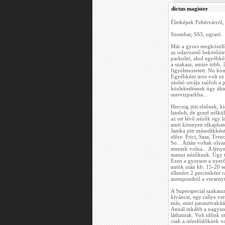
dictus magister
Életképek Fehérvárról,
Szombat, SS3, ugrató.
Már a gyors megközelít
az odavezető bekötőútr
parkolni, ahol egyébkén
a szakasz, amire több,
figyelmeztetett. No ko
Egyébként üres volt ez
utolsó utcája zsúfolt a 
közlekedésnek úgy által
szervizparkba...
Herczig jött elsőnek, k
landolt, de gond nélkül 
az ott lévő nézők egy l
amit könnyen elkaphatot
Janika jött másodikként
előre. Frici, Sasa, Tre
So... Aztán voltak olya
mentek volna... A lénye
menni nézőknek. Úgy t
Ezen a gyorson a nyerő 
autók után kb. 15-20 sec
ellenére 2 percenként r
szempontból a versenyt 
A Superspecial szakaszr
kíváncsi, egy rallye v
más, mint parasztvakítá
Annál inkább a nagysze
láthatnak. Volt időnk ot
csak a nézelődőknek vol