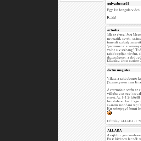
gulyasbence89
Egy kis hangulatvideó
Klikk!
ortodox
Jók az értesülései Meste
nevezzük nevén, számon
ismételt szabályismereti
"prominens" élversenyző
volna a visszhang? Tud
rajdobogóján történt, d
tisztességesen a dobog
Előzmény: dictus magister 
dictus magister
Válasz a rajtdobogós k
(Személyesen nem láttam
A ceremónia során az e
világba visz egy kis va
éleset. Az 1-1.2t körül
hátrafelé az 1-200kg-os 
akarom mondani repült
Hat számjegyű bünti let
Előzmény: ALLADA 72. 20
ALLADA
A rajtdobogós kérdésre 
Én is kíváncsi lennék r