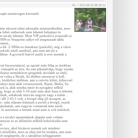
65. • 2015-06-16 00:30:22
 saját szemüvegen keresztül:
ése okozott némi adrenalin szintemelkedést, mert
a fehér embernek nem lehetett behajtani és
t tavaly lehetett. Most VIP parkolóvá avanzsált ez
 2009-es Veszprém rallye-ról megmaradt tábla
mment...
 a kb. 2-300m-es útszakasz (parkoló), míg a város
parkoló nézői autóktól, ami nem tett jót a
ában. A gyorsról lejövő autók is erre mentek a
icsit bizonytalanul, az ugrató után félig az árokban
visszajött az útra. Az eset pikantériája, hogy ezután,
ófejnyi terméskövet görgettek távolabb az úttól,
t volna a Skoda. Az élethez szerencse is kell...
, királyhoz méltóan, ami a csövön kifért, kilinccsel
ncsényi mint akik versenyeznek, Kazár, Botka, So-
nok is, akik mintha itiner és navigátor nélkül
g, hogy az első 5-10 autó után akár haza is lehetett
űnik, sokaknak murván nagyon nagy a kabát...
idő 2:43,1 volt, a levegő elég jól mozgott, az
. után teljesen kitisztult a portól a levegő, ennek
ajtoltattak, ami nagyon vontatottá tette nézői
és szerintem a fentiek miatt nem is volt indokolt.
a a tavalyi tapasztalatok alapján nem voltam
ersenyen ez az időmérés nélküli bohóckodás nem
s!
rvizre, ahol kíváncsi szemek sok mindent
t nézelődni, mert az eleje jött be utoljára, ami nem
t meglepetés, de a sátrakban kifüggesztett