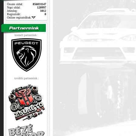
Összes oldal:
856031147
Napi oldal:
120997
Jelenleg:
1012
Regisztrált:
0
Online regisztráltak:
kiemelt partnerünk :
további partnereink :