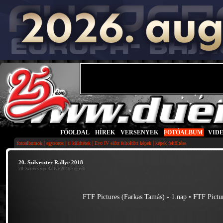
FŐOLDAL
|
HÍREK
|
VERSENYEK
|
FOTÓALBUM
|
VID
|
|
|
|
fotoalbumok
egysoros
ti küldtétek
Evo IV előtt feltöltött képek
képek feltöltése
20. Szilveszter Rallye 2018
20. Szilveszter Rallye 2018
• egyéb
FTF Pictures (Farkas Tamás) - 1.nap
•
FTF Pictu