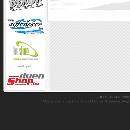
webshopunk :
DuEn © 1999-2026 •
impres
A honlap eredeti tartalma, illetve oldalainak bármilyen alkotóeleme (szöveg, ké