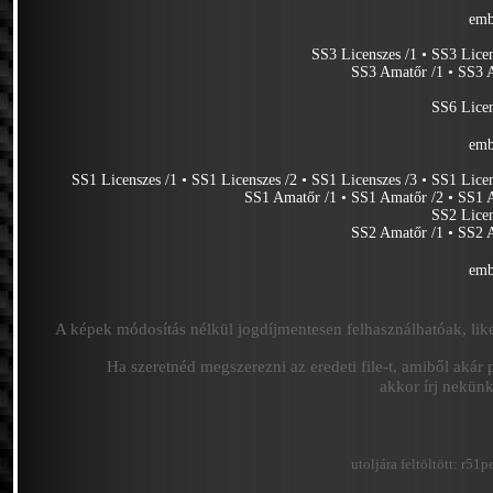
emb
SS3 Licenszes /1
•
SS3 Licen
SS3 Amatőr /1
•
SS3 
SS6 Licen
emb
SS1 Licenszes /1
•
SS1 Licenszes /2
•
SS1 Licenszes /3
•
SS1 Licen
SS1 Amatőr /1
•
SS1 Amatőr /2
•
SS1 
SS2 Licen
SS2 Amatőr /1
•
SS2 
emb
A képek módosítás nélkül jogdíjmentesen felhasználhatóak, like
Ha szeretnéd megszerezni az eredeti file-t, amiből akár 
akkor írj nekün
utoljára feltöltött:
r51pe