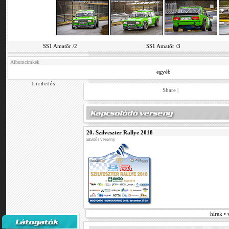
SS1 Amatőr /2
SS1 Amatőr /3
Albumcímkék
egyéb
h i r d e t é s
Share
|
20. Szilveszter Rallye 2018
amatőr verseny
hírek •