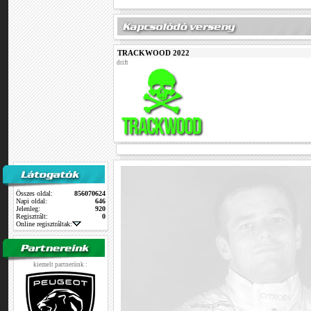
TRACKWOOD 2022
drift
Összes oldal:
856070624
Napi oldal:
646
Jelenleg:
920
Regisztrált:
0
Online regisztráltak:
kiemelt partnerünk :