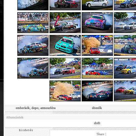
emberkék, depo, atmoszféra
döntők
Albumcímkék
drift
h i r d e t é s
Share
|