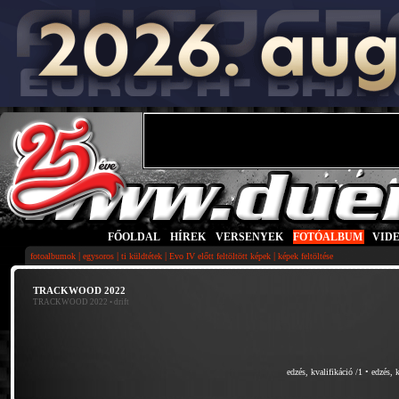
FŐOLDAL
|
HÍREK
|
VERSENYEK
|
FOTÓALBUM
|
VID
|
|
|
|
fotoalbumok
egysoros
ti küldtétek
Evo IV előtt feltöltött képek
képek feltöltése
TRACKWOOD 2022
TRACKWOOD 2022
• drift
edzés, kvalifikáció /1
•
edzés, 