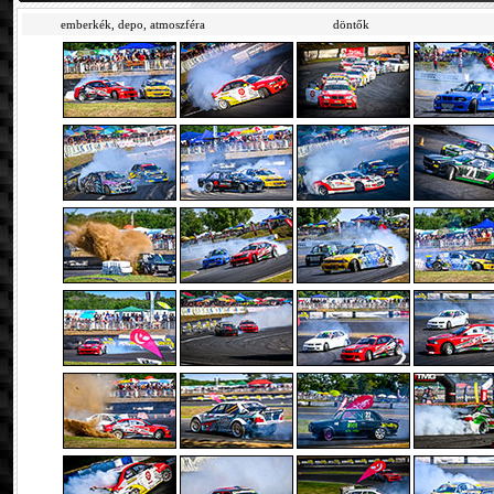
emberkék, depo, atmoszféra
döntők