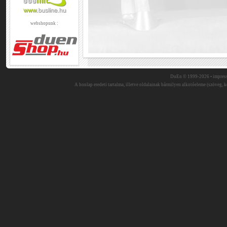
webshopunk :
DuEn © 1999-2026 •
impres
A honlap eredeti tartalma, illetve oldalainak bármilyen alkotóeleme (szöveg, ké