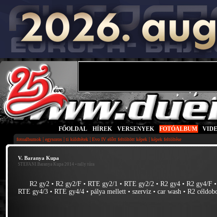
FŐOLDAL
|
HÍREK
|
VERSENYEK
|
FOTÓALBUM
|
VID
|
|
|
|
fotoalbumok
egysoros
ti küldtétek
Evo IV előtt feltöltött képek
képek feltöltése
V. Baranya Kupa
STEFANI Baranya Kupa 2014
• rally túra
R2 gy2
•
R2 gy2/F
•
RTE gy2/1
•
RTE gy2/2
•
R2 gy4
•
R2 gy4/F
RTE gy4/3
•
RTE gy4/4
•
pálya mellett
•
szerviz
•
car wash
•
R2 céldob