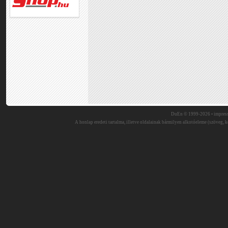
DuEn © 1999-2026 •
impres
A honlap eredeti tartalma, illetve oldalainak bármilyen alkotóeleme (szöveg, ké