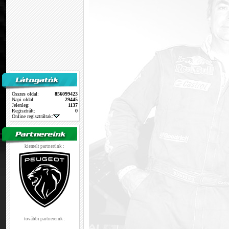
Összes oldal:
856099423
Napi oldal:
29445
Jelenleg:
1137
Regisztrált:
0
Online regisztráltak:
kiemelt partnerünk :
további partnereink :