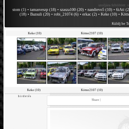
utoljára feltöltött:
stom (1)
•
tamasveszp (18)
•
szasza100 (20)
•
nandievo5 (10)
•
6iAti (
(18)
•
Bazsuli (20)
•
robi_21074 (6)
•
erkac (2)
•
Keke (10)
•
Kött
Küldj be Te
Keke (10)
Kötter2107 (10)
Keke (10)
Kötter2107 (10)
h i r d e t é s
Share
|